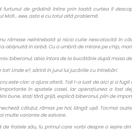
 furtunul de grădină întins prin toată curtea îl desc
l Mofi… eee, asta e cu totul altă problemă.
e nu rămase neîntrebată și nicio cutie nescotocită în c
aca obișnuită în iarbă. Cu o umbră de mirare pe chip, ma
 grav biberonul, abia întors de la bucătărie după masa de
t! Unde e?, săriră în jurul lui jucăriile cu întrebări.
cru este clar: a ajuns afară. Toli l-a luat de aici și a fu
importante în spatele casei, iar operațiunea a fost dej
 bune, stați fără grijă, explică biberonul, plin de impor
…, necheză căluțul, rămas pe hol, lângă ușă. Tocmai auzi
 multe variante de salvare.
 de fratele său, fu primul care vorbi despre o ieșire din 