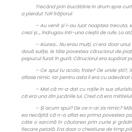
Trecând prin bucătărie în drum spre curte
a pierdut Tofi frăţiorul:
– Au venit și l-au luat noaptea trecuta, e
crezi și…, îndrugau într-una cleștii de rufe. La
– Aiurea… Nu erau mulți, ci era doar unul.
două sulițe, le tăie povestea căruciorul de pia
papucul furat în gură. Căruciorul era supărat pe
– Ce spui tu acolo, frate? De unde știi?,
aflase nimic. Iar pentru asta îi era cu adevărat 
– Mai că m-a dat cu roțile în sus afurisi
că era una din jucăriile lui. Cred că era mititelu
– Și acum spui? De ce n-ai zis nimic? Măi
ea necăjită că n-a aflat ea prima povestea papu
câte o sarcină în căutarea prin curte și grădină
fiecare petală. Era doar o chestiune de timp p