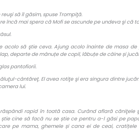
reuşi să îl găsim, spuse Trompiţă.
 care încă mai spera că Mofi se ascunde pe undeva şi că t
râsul.
e acolo să ştie ceva. Ajung acolo
î
nainte de masa de p
lap, departe de mânuțe de copil, lăbuțe de câine și jucă
as pantofiorii.
luţul-cântăreţ. El avea rotiţe şi era singura dintre jucări
camera lui.
e răspândi rapid în toată casa. Curând aflară căniţele ş
tie cine să facă nu se știe ce pentru a-l găsi pe papu
are pe mama, ghemele și cana ei de ceai, cratițele și