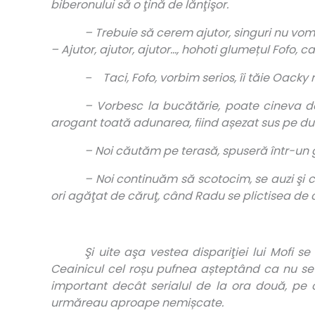
biberonului să o ţină de lănţişor.
– Trebuie să cerem ajutor, singuri nu vom 
– Ajutor, ajutor, ajutor…, hohoti glumețul Fofo,
Taci, Fofo, vorbim serios, îi tăie Oacky 
–
– Vorbesc la bucătărie, poate cineva d
arogant toată adunarea, fiind așezat sus pe du
– Noi căutăm pe terasă, spuseră într-un gl
– Noi continuăm să scotocim, se auzi şi că
ori agăţat de căruţ, când Radu se plictisea de 
Şi uite aşa vestea dispariţiei lui Mofi s
Ceainicul cel roșu pufnea așteptând ca nu se ș
important decât serialul de la ora două, pe c
urmăreau aproape nemișcate.