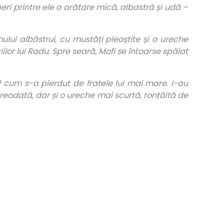
ri printre ele o arătare mică, albastră și udă –
ului albăstrui, cu mustăți pleoștite și o ureche
riilor lui Radu. Spre seară, Mofi se întoarse spălat
d cum s-a pierdut de fratele lui mai mare. I-au
reodată, dar și o ureche mai scurtă, ronțăită de