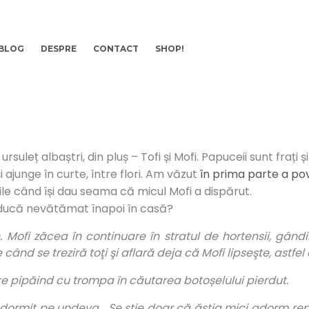
BLOG
DESPRE
CONTACT
SHOP!
suleț albaștri, din pluș – Tofi și Mofi. Papuceii sunt frați ș
 ajunge în curte, între flori. Am văzut
în prima parte a pov
ile când își dau seama că micul Mofi a dispărut.
l aducă nevătămat înapoi în casă?
. Mofi zăcea în continuare în stratul de hortensii, gân
 când se treziră toţi şi aflară deja că Mofi lipseşte, astfel
are pipăind cu trompa în căutarea botoșelului pierdut.
dormit pe undeva… Se știe doar că ăștia mici adorm repe