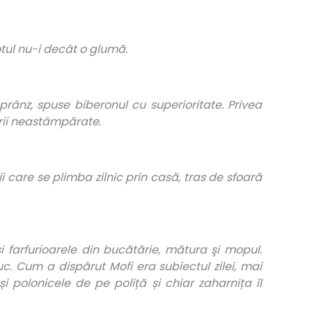
otul nu-i decât o glumă.
rânz, spuse biberonul cu superioritate. Privea
rii neastâmpărate.
i care se plimba zilnic prin casă, tras de sfoară
i farfurioarele din bucătărie, mătura şi mopul.
c. Cum a dispărut Mofi era subiectul zilei, mai
 polonicele de pe poliță și chiar zaharnița îl