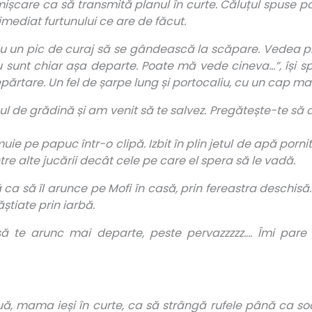
în mișcare ca să transmită planul în curte. Căluțul spuse
 imediat furtunului ce are de făcut.
 făcu un pic de curaj să se gândească la scăpare. Vedea p
 sunt chiar așa departe. Poate mă vede cineva…”, își sp
rtare. Un fel de șarpe lung și portocaliu, cu un cap mare 
l de grădină și am venit să te salvez. Pregătește-te să ateri
uie pe papuc într-o clipă. Izbit în plin jetul de apă pornit
ntre alte jucării decât cele pe care el spera să le vadă.
a să îl arunce pe Mofi în casă, prin fereastra deschisă. 
știate prin iarbă.
ă te arunc mai departe, peste pervazzzzz…. Îmi pare r
ouă, mama ieși în curte, ca să strângă rufele până ca so