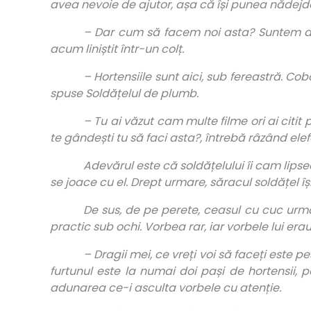
avea nevoie de ajutor, așa că își punea nădejdea
– Dar cum să facem noi asta? Suntem doa
acum liniștit într-un colț.
– Hortensiile sunt aici, sub fereastră. Co
spuse Soldățelul de plumb.
– Tu ai văzut cam multe filme ori ai citit
te gândești tu să faci asta?, întrebă râzând ele
Adevărul este că soldățelului îi cam lipse
se joace cu el. Drept urmare, săracul soldățel își
De sus, de pe perete, ceasul cu cuc urmă
practic sub ochi. Vorbea rar, iar vorbele lui erau
– Dragii mei, ce vreți voi să faceți este pe
furtunul este la numai doi pași de hortensii,
adunarea ce-i asculta vorbele cu atenție.