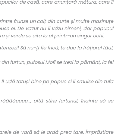
 papucilor de casă, care anunțară mătura, care îi
rintre frunze un colț din curte și multe mașinuțe
use el. De văzut nu îl văzu nimeni, dar papucul
și verde se uita la el printr-un singur ochi:
zezi! Să nu-ți fie frică, te duc la frățiorul tău!,
 din furtun, pufosul Mofi se trezi la pământ, la fel
Îl udă totuși bine pe papuc și îl smulse din tufa
ăăăăuuuu…, oftă stins furtunul, înainte să se
arele de vară să le ardă prea tare. Împrăștiate