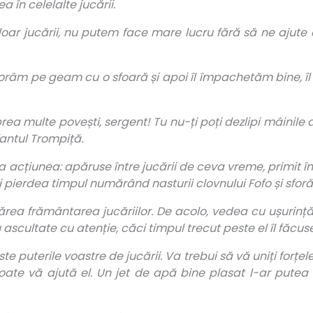
 în celelalte jucării.
r jucării, nu putem face mare lucru fără să ne ajute c
borâm pe geam cu o sfoară și apoi îl împachetăm bine, îl 
 prea multe povești, sergent! Tu nu-ți poți dezlipi mâinile
fantul Trompiță.
a acțiunea: apăruse între jucării de ceva vreme, primit î
 pierdea timpul numărând nasturii clovnului Fofo și sforăit
rea frământarea jucăriilor. De acolo, vedea cu ușurință 
 ascultate cu atenție, căci timpul trecut peste el îl făcuse
ste puterile voastre de jucării. Va trebui să vă uniți forțele
 poate vă ajută el. Un jet de apă bine plasat l-ar pute