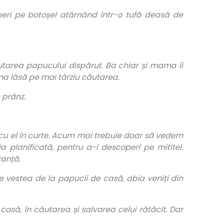
operi pe botoșel atârnând într-o tufă deasă de
ăutarea papucului dispărut. Ba chiar și mama îi
ma lăsă pe mai târziu căutarea.
 prânz.
git cu el în curte. Acum mai trebuie doar să vedem
a planificată, pentru a-l descoperi pe mititel.
tanță.
se vestea de la papucii de casă, abia veniți din
casă, în căutarea și salvarea celui rătăcit. Dar