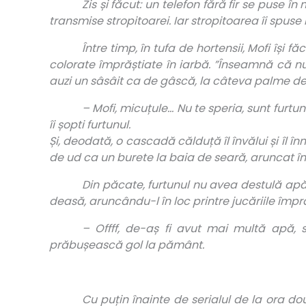
Zis și făcut: un telefon fără fir se puse 
transmise stropitoarei. Iar stropitoarea îi spuse
Între timp, în tufa de hortensii, Mofi își
colorate împrăștiate în iarbă. ”Înseamnă că nu
auzi un sâsâit ca de gâscă, la câteva palme depă
– Mofi, micuțule… Nu te speria, sunt furtunu
îi șopti furtunul.
Și, deodată, o cascadă călduță îl învălui și îl înm
de ud ca un burete la baia de seară,
aruncat
î
Din păcate, furtunul nu avea destulă apă c
deasă, aruncându-l în loc printre jucăriile împră
– Offff, de-aș fi avut mai multă apă, s
prăbușească gol la pământ.
Cu puțin înainte de serialul de la ora d