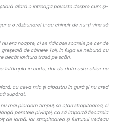
răștiară afară o întreagă poveste despre cum și-
igur e o răzbunare! L-au chinuit de nu-ți vine să
i nu era noapte, ci se ridicase soarele pe cer de
 greșeală de câinele Toli, în fuga lui nebună cu
e decât lovitura trasă pe scări.
 se întâmpla în curte, dar de data asta chiar nu
fară, cu ceva mic și albastru în gură și nu cred
ncă supărat.
nu mai pierdem timpul, se oțărî stropitoarea, și
lângă peretele pivinței, ca să împartă fiecăreia
olț de iarbă, iar stropitoarea și furtunul vedeau