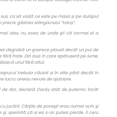
 sus, ca să vadă ce este pe masa și pe dulapul
 precis: găsirea stângaciului “totoș“.
, mai ales, nu avea de unde şti că tocmai el a
a mai degrabă un şoarece plouat decât un pui de
 fără frate. Din ziua în care apăruseră pe lume,
ăiască unul fără altul.
apucul trebuia căutat și în alte părți decât în
re lucru: aveau nevoie de ajutoare.
 și de dor, declară Oacky atât de puternic încât
 cu jucării. Cărţile de poveşti erau numai ochi şi
i, speriată că și ea s-ar putea pierde, îi ceru