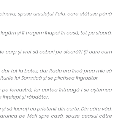
ineva, spuse ursulețul Fufu, care stătuse până
legăm și îl tragem înapoi în casă, tot pe sfoară,
 de corp și vrei să cobori pe sfoară?! Și oare cum
n dar tot la botez, dar Radu era încă prea mic să
urile lui Somnică și se plictisea îngrozitor.
pe fereastră, iar curtea întreagă i se așternea
 înțelept și răbdător.
 și să lucrați cu prietenii din curte. Din câte văd,
a arunca pe Mofi spre casă, spuse ceasul către