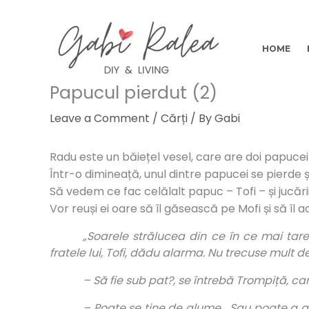
Skip
to
content
HOME
Papucul pierdut (2)
Leave a Comment
/
Cărți
/ By
Gabi
Radu este un băiețel vesel, care are doi papucei ur
Într-o dimineață, unul dintre papucei se pierde și
Să vedem ce fac celălalt papuc – Tofi – și jucări
Vor reuși ei oare să îl găsească pe Mofi și să î
„Soarele strălucea din ce în ce mai tare
fratele lui, Tofi, dădu alarma. Nu trecuse mult de
– Să fie sub pat?, se întrebă Trompiță, c
– Poate se ţine de glume… Sau poate a a