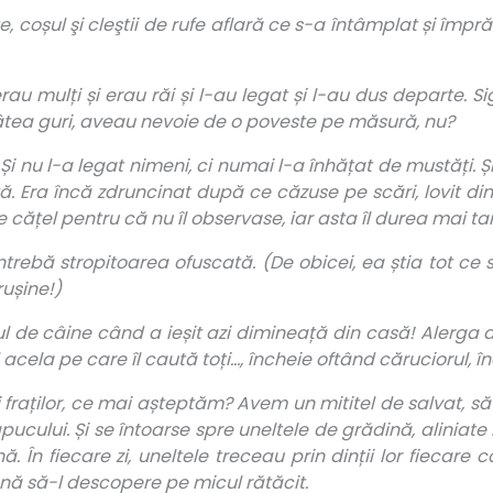
, coșul şi cleştii de rufe aflară ce s-a întâmplat și împ
rau mulți și erau răi și l-au legat și l-au dus departe. S
 atâtea guri, aveau nevoie de o poveste pe măsură, nu?
 Și nu l-a legat nimeni, ci numai l-a înhățat de mustăți. Ș
ță. Era încă zdruncinat după ce căzuse pe scări, lovit din
 cățel pentru că nu îl observase, iar asta îl durea mai tar
 întrebă stropitoarea ofuscată. (De obicei, ea știa tot ce
rușine!)
tul de câine când a ieșit azi dimineață din casă! Alerga a
l acela pe care îl caută toți…, încheie oftând căruciorul, î
 fraților, ce mai așteptăm? Avem un mititel de salvat, să 
cului. Și se întoarse spre uneltele de grădină, aliniate 
. În fiecare zi, uneltele treceau prin dinții lor fiecare c
ână să-l descopere pe micul rătăcit.