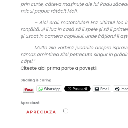
prin curte, câteva mașinuțe ale lui Radu zăceau
micul papuc rătăcit Mofi.
– Aici erai, mototolule?! Era ultimul loc
ronțăită. Și îl luă în casă să îl spele și să îl pr
și uscat în camera copilului, unde frățiorul îl aș
Multe zile vorbiră jucăriile despre ispr
rămas amintirea zilei petrecute singur în grădi
cățel.”
Citeste aici prima parte a poveștii.
Sharing is caring!
WhatsApp
Email
Imp
Apreciază:
Încarc...
APRECIAZĂ