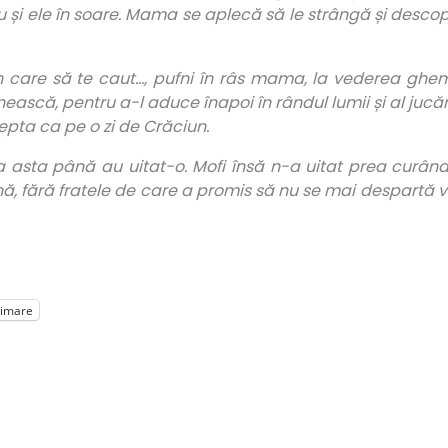
 și ele în soare. Mama se aplecă să le strângă și descope
 în care să te caut…, pufni în râs mama, la vederea ghem
imenească, pentru a-l aduce înapoi în rândul lumii și al jucă
tepta ca pe o zi de Crăciun.
ava asta până au uitat-o. Mofi însă n-a uitat prea curân
nă, fără fratele de care a promis să nu se mai despartă v
rimare