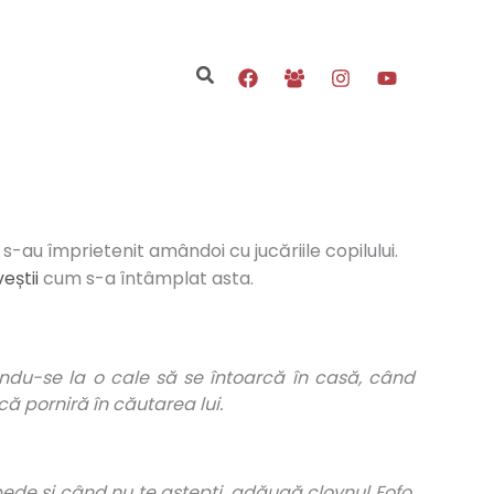
Search
i s-au împrietenit amândoi cu jucăriile copilului.
eștii
cum s-a întâmplat asta.
dindu-se la o cale să se întoarcă în casă, când
 că porniră în căutarea lui.
de și când nu te aștepți, adăugă clovnul Fofo.