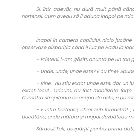
Și, într-adevăr, nu dură mult până când
hortensii. Cum aveau să îl aducă înapoi pe micu
Înapoi în camera copilului, nicio jucări
observase dispariția când îl luă pe Radu la jo
– Prieteni, l-am găsit!, anunță pe un ton
– Unde, unde, unde este? E cu tine? Spune to
– Bine… nu știu exact unde este, dar un lu
exact locul… Oricum, au fost mobilizate forțe 
Cumătra stropitoare se ocupă de asta, e pe mâini
– E între hortensii, chiar sub fereastră!
bucătărie, unde mătura și mopul dezbăteau mai
Săracul Tofi, despărțit pentru prima dată