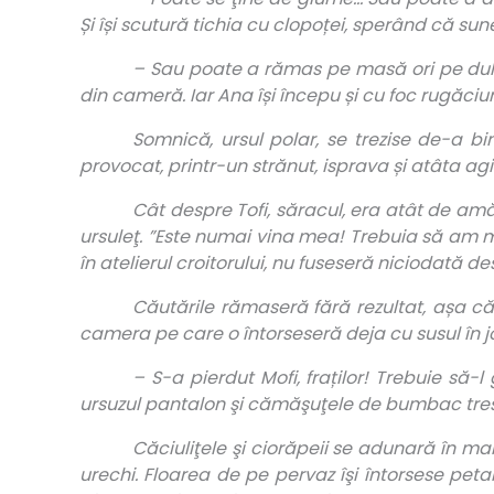
Și își scutură tichia cu clopoței, sperând că sunetu
– Sau poate a rămas pe masă ori pe dula
din cameră. Iar Ana își începu și cu foc rugăciu
Somnică, ursul polar, se trezise de-a b
provocat, printr-un strănut, isprava și atâta agi
Cât despre Tofi, săracul, era atât de am
ursuleţ. ”Este numai vina mea! Trebuia să am ma
în atelierul croitorului, nu fuseseră niciodată d
Căutările rămaseră fără rezultat, așa că
camera pe care o întorseseră deja cu susul în j
– S-a pierdut Mofi, fraților! Trebuie să-
ursuzul pantalon şi cămăşuţele de bumbac tres
Căciuliţele şi ciorăpeii se adunară în mar
urechi. Floarea de pe pervaz îşi întorsese peta