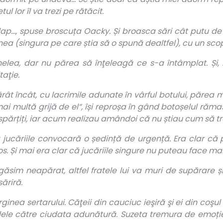
l lor îl va trezi pe rătăcit.
p…, spuse broscuța Oacky. Și broasca sări cât putu de
nea (singura pe care știa să o spună dealtfel), cu un scop
inelea, dar nu părea să înţeleagă ce s-a întâmplat. Și
taţie.
ărât încât, cu lacrimile adunate în vârful botului, păre
i multă grijă de el“, își reproșa în gând botoșelul rămas
espărțiți, iar acum realizau amândoi că nu știau cum să tr
 jucăriile convocară o ședință de urgență. Era clar că p
os. Și mai era clar că jucăriile singure nu puteau face ma
l găsim neapărat, altfel fratele lui va muri de supărare
ăriră.
ginea sertarului. Căţeii din cauciuc ieşiră şi ei din coşul
lele către ciudata adunătură. Suzeta tremura de emoție ş