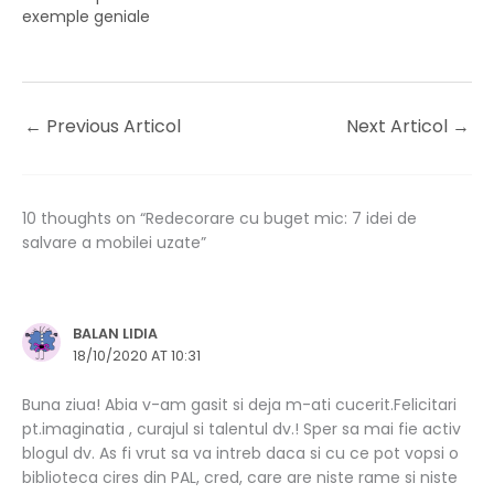
exemple geniale
←
Previous Articol
Next Articol
→
10 thoughts on “Redecorare cu buget mic: 7 idei de
salvare a mobilei uzate”
BALAN LIDIA
18/10/2020 AT 10:31
Buna ziua! Abia v-am gasit si deja m-ati cucerit.Felicitari
pt.imaginatia , curajul si talentul dv.! Sper sa mai fie activ
blogul dv. As fi vrut sa va intreb daca si cu ce pot vopsi o
biblioteca cires din PAL, cred, care are niste rame si niste