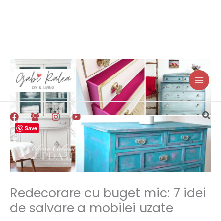
Skip
to
content
Sea
Save
Redecorare cu buget mic: 7 idei
de salvare a mobilei uzate