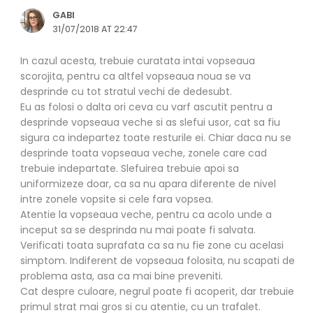
GABI
31/07/2018 AT 22:47
In cazul acesta, trebuie curatata intai vopseaua
scorojita, pentru ca altfel vopseaua noua se va
desprinde cu tot stratul vechi de dedesubt.
Eu as folosi o dalta ori ceva cu varf ascutit pentru a
desprinde vopseaua veche si as slefui usor, cat sa fiu
sigura ca indepartez toate resturile ei. Chiar daca nu se
desprinde toata vopseaua veche, zonele care cad
trebuie indepartate. Slefuirea trebuie apoi sa
uniformizeze doar, ca sa nu apara diferente de nivel
intre zonele vopsite si cele fara vopsea.
Atentie la vopseaua veche, pentru ca acolo unde a
inceput sa se desprinda nu mai poate fi salvata.
Verificati toata suprafata ca sa nu fie zone cu acelasi
simptom. Indiferent de vopseaua folosita, nu scapati de
problema asta, asa ca mai bine preveniti.
Cat despre culoare, negrul poate fi acoperit, dar trebuie
primul strat mai gros si cu atentie, cu un trafalet.