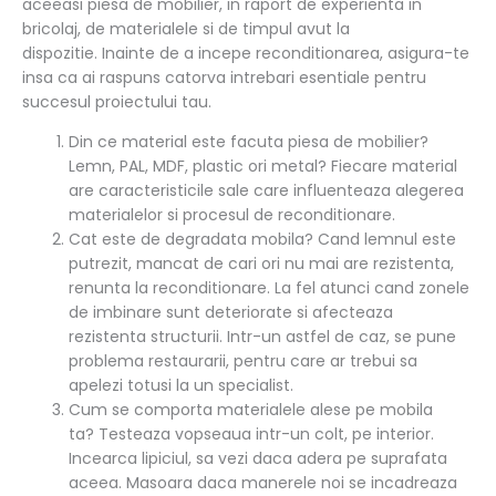
aceeasi piesa de mobilier, in raport de experienta in
bricolaj, de materialele si de timpul avut la
dispozitie. Inainte de a incepe reconditionarea, asigura-te
insa ca ai raspuns catorva intrebari esentiale pentru
succesul proiectului tau.
Din ce material este facuta piesa de mobilier?
Lemn, PAL, MDF, plastic ori metal? Fiecare material
are caracteristicile sale care influenteaza alegerea
materialelor si procesul de reconditionare.
Cat este de degradata mobila? Cand lemnul este
putrezit, mancat de cari ori nu mai are rezistenta,
renunta la reconditionare. La fel atunci cand zonele
de imbinare sunt deteriorate si afecteaza
rezistenta structurii. Intr-un astfel de caz, se pune
problema restaurarii, pentru care ar trebui sa
apelezi totusi la un specialist.
Cum se comporta materialele alese pe mobila
ta? Testeaza vopseaua intr-un colt, pe interior.
Incearca lipiciul, sa vezi daca adera pe suprafata
aceea. Masoara daca manerele noi se incadreaza