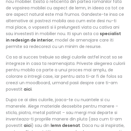
nou mobilier. Exista o reticenta din partea romanilor fata
de vopsirea mobilei cu aspect de lemn, in ideea ca tot ce
are aspect natural este mai frumos. Gandeste-te insa ce
alternative ai: pastrezi mobila asa cum este desi nu-ti
mai place, o vopsesti si ii prelungesti viata cu cativa ani
sau investesti in mobilier nou. Iti spun asta ca
specialist
in redesign de interior
, model de amenajare care iti
permite sa redecorezi cu un minim de resurse.
Ca sa ai succes trebuie sa alegi culorile astfel incat sa se
integreze in casa ta reamenajata. Priveste alegerea culorii
pentru mobila ca parte a unui proces mai amplu, de
colorare a intregii case, iar pentru asta ti-ar fi de folos sa
creezi un moodboard, urmand pasii despre care ti-am
povestit
aici
.
Dupa ce ai ales culorile, joaca-te cu nuantele si cu
manerele. Alege materiale deosebite pentru manere –
sticla, piatra, metal patinat – sau mergi mai departe si
inventeaza-ti propriile manere din pluta (asa cum ti-am
povestit
aici
) sau din
lemn desenat
. Daca nu ai inspiratie,