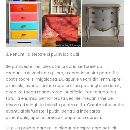
3. Renunti la sertare si pui in loc cutii
Se potriveste mai ales atunci cand sertarele au
mecanisme vechi de glisare, a caror inlocuire poate fi si
costisitoare, si migaloasa. Dulapurile vechi din lemn, spre
exemplu, aveau sertare care culisau pe stinghii din lemn,
ceea ce facea manevrarea lor dificila. Poti renunta cu
totul la ele, insa demonteaza vechile mecanisme de
glisare ori stinghiile folosite pentru asta. Curata interiorul si
eventual slefuieste-l putin, pentru a indeparta
asperitatile, apoi coloreaza-l dupa cum doresti.
Uite un proiect care mi-a placut si despre care poti citi