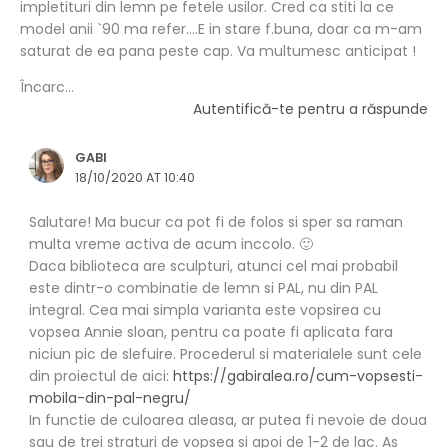
impletituri din lemn pe fetele usilor. Cred ca stiti la ce
model anii `90 ma refer….E in stare f.buna, doar ca m-am
saturat de ea pana peste cap. Va multumesc anticipat !
Încarc...
Autentifică-te pentru a răspunde
GABI
18/10/2020 AT 10:40
Salutare! Ma bucur ca pot fi de folos si sper sa raman
multa vreme activa de acum inccolo. 🙂
Daca biblioteca are sculpturi, atunci cel mai probabil
este dintr-o combinatie de lemn si PAL, nu din PAL
integral. Cea mai simpla varianta este vopsirea cu
vopsea Annie sloan, pentru ca poate fi aplicata fara
niciun pic de slefuire. Procederul si materialele sunt cele
din proiectul de aici:
https://gabiralea.ro/cum-vopsesti-
mobila-din-pal-negru/
In functie de culoarea aleasa, ar putea fi nevoie de doua
sau de trei straturi de vopsea si apoi de 1-2 de lac. As