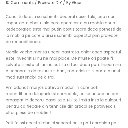
10 Comments
/
Proiecte DIY
/ By
Gabi
Cand iti doresti sa schimbi decorul casei tale, cea mai
importanta cheltuiala care apare este cu mobila noua.
Redecorarea este mai putin costisitoare daca pornesti de
la mobila pe care o ai si ii schimbi aspectul prin proiecte
de reconditionare.
Mobila veche merita uneori pastrata, chiar daca aspectul
este invechit si nu ne mai place. De multe ori poate fi
salvata si este chiar indicat sa o faci daca poti. Inseamna
o economie de resurse – bani, materiale – si parte a unui
mod sustenabil de a trai.
Am adunat mai jos cateva moduri in care poti
reconditiona dulapurile si comodele, ca sa aduca un aer
proaspat in decorul casei tale. Nu te limita insa la dulapuri,
pentru ca fiecare din tehnicile din articol se potrivesc si
altor piese de mobilier!
Poti folosi aceste tehnici separat ori le poti combina pe