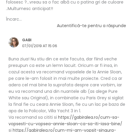
folosesc ?…vreau sa o fac albă cu o patina gri de culoare
..Multumesc anticipat!!
Încarc...
Autentifică-te pentru a răspunde
GABI
07/01/2019 AT 15:06
Buna ziua! Nu stiu din ce este facuta, dar fiind veche
presupun ca este un lemn lacuit. Oricum ar fi insa, in
cazul acesta va recomand vopselele de la Annie Sloan,
pe care le-am folosit in mai multe proiecte. Cred ca ar
adera cel mai bine la suprafata despre care vorbim, iar
eu va recomand una din nuantele alb (as alege Pure
White sau Original), in combinatie cu Paris Grey si sigilat
la final fie cu ceara Annie Sloan, fie cu un lac pe baza de
apa de la Policolor, Villa Yacht 3 in 1.
Va recomand sa cititi si
https://gabiralea.ro/cum-sa-
vopsesti-cu-vopsea-annie-sloan-ca-sa-iti-iasa-bine/
si
https://gabiralea.ro/cum-mi-am-vopsit-singura-