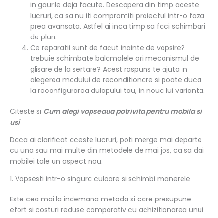
in gaurile deja facute. Descopera din timp aceste
lucruri, ca sa nu iti compromiti proiectul intr-o faza
prea avansata. Astfel ai inca timp sa faci schimbari
de plan.
Ce reparatii sunt de facut inainte de vopsire?
trebuie schimbate balamalele ori mecanismul de
glisare de la sertare? Acest raspuns te ajuta in
alegerea modului de reconditionare si poate duca
la reconfigurarea dulapului tau, in noua lui varianta.
Citeste si
Cum alegi vopseaua potrivita pentru mobila si
usi
Daca ai clarificat aceste lucruri, poti merge mai departe
cu una sau mai multe din metodele de mai jos, ca sa dai
mobilei tale un aspect nou.
1. Vopsesti intr-o singura culoare si schimbi manerele
Este cea mai la indemana metoda si care presupune
efort si costuri reduse comparativ cu achizitionarea unui