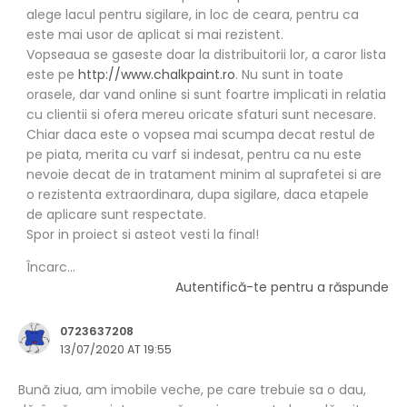
alege lacul pentru sigilare, in loc de ceara, pentru ca
este mai usor de aplicat si mai rezistent.
Vopseaua se gaseste doar la distribuitorii lor, a caror lista
este pe
http://www.chalkpaint.ro
. Nu sunt in toate
orasele, dar vand online si sunt foartre implicati in relatia
cu clientii si ofera mereu oricate sfaturi sunt necesare.
Chiar daca este o vopsea mai scumpa decat restul de
pe piata, merita cu varf si indesat, pentru ca nu este
nevoie decat de in tratament minim al suprafetei si are
o rezistenta extraordinara, dupa sigilare, daca etapele
de aplicare sunt respectate.
Spor in proiect si asteot vesti la final!
Încarc...
Autentifică-te pentru a răspunde
0723637208
13/07/2020 AT 19:55
Bună ziua, am imobile veche, pe care trebuie sa o dau,