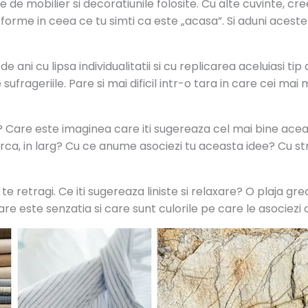
ele de mobilier si decoratiunile folosite. Cu alte cuvinte, c
forme in ceea ce tu simti ca este „acasa”. Si aduni aces
 ani cu lipsa individualitatii si cu replicarea aceluiasi ti
frageriile. Pare si mai dificil intr-o tara in care cei mai 
? Care este imaginea care iti sugereaza cel mai bine acea
ca, in larg? Cu ce anume asociezi tu aceasta idee? Cu str
a te retragi. Ce iti sugereaza liniste si relaxare? O plaja g
are este senzatia si care sunt culorile pe care le asociezi c