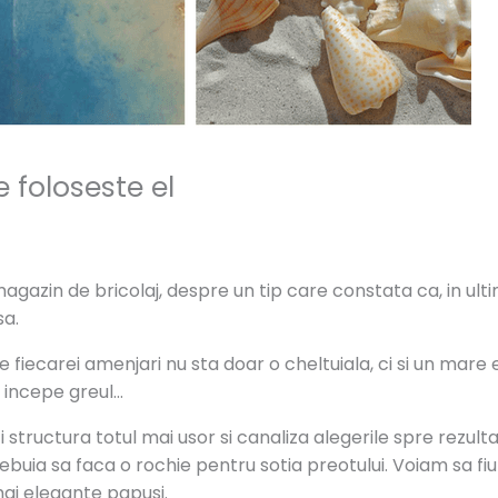
 foloseste el
gazin de bricolaj, despre un tip care constata ca, in ultimi
sa.
 fiecarei amenjari nu sta doar o cheltuiala, ci si un mare 
i incepe greul…
 structura totul mai usor si canaliza alegerile spre rezulta
buia sa faca o rochie pentru sotia preotului. Voiam sa fi
ai elegante papusi.