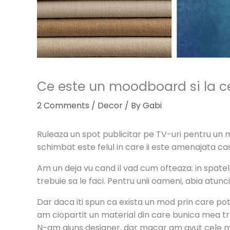
Ce este un moodboard si la ce
2 Comments
/
Decor
/ By
Gabi
Ruleaza un spot publicitar pe TV-uri pentru un ma
schimbat este felul in care ii este amenajata ca
Am un deja vu cand il vad cum ofteaza: in spatele
trebuie sa le faci. Pentru unii oameni, abia atunc
Dar daca iti spun ca exista un mod prin care poti
am ciopartit un material din care bunica mea tre
N-am ajuns designer, dar macar am avut cele m