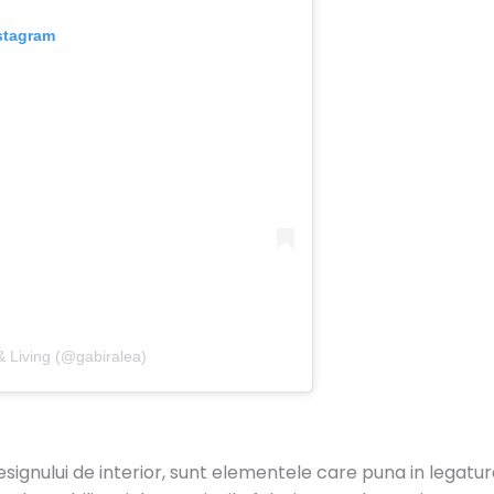
stagram
& Living (@gabiralea)
esignului de interior, sunt elementele care puna in legatur