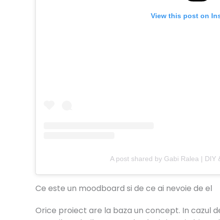
View this post on In
A post shared by Gabi Ralea | DIY 
Ce este un moodboard si de ce ai nevoie de el
Orice proiect are la baza un concept. In cazul d