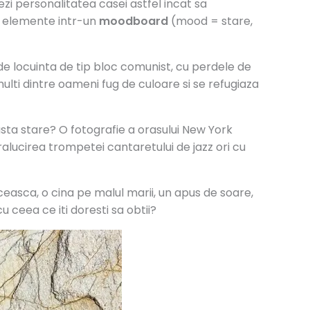
reezi personalitatea casei astfel incat sa
te elemente intr-un
moodboard
(mood = stare,
p de locuinta de tip bloc comunist, cu perdele de
multi dintre oameni fug de culoare si se refugiaza
sta stare? O fotografie a orasului New York
alucirea trompetei cantaretului de jazz ori cu
receasca, o cina pe malul marii, un apus de soare,
u ceea ce iti doresti sa obtii?