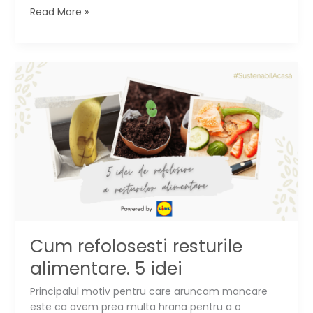
Despre
Read More »
downshifting:
cine
se
muta
la
sat
si
de
ce
▶️
Cum refolosesti resturile
alimentare. 5 idei
Principalul motiv pentru care aruncam mancare
este ca avem prea multa hrana pentru a o