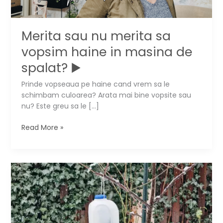
Merita sau nu merita sa
vopsim haine in masina de
spalat? ▶️
Prinde vopseaua pe haine cand vrem sa le
schimbam culoarea? Arata mai bine vopsite sau
nu? Este greu sa le […]
Merita
Read More »
sau
nu
merita
sa
vopsim
haine
in
masina