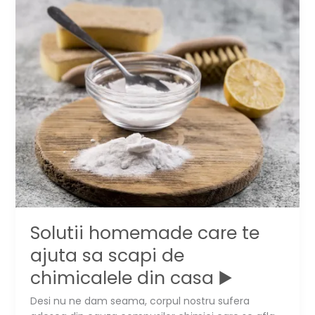
colectia
JYSK
Outdoor
2022
Solutii homemade care te
ajuta sa scapi de
chimicalele din casa ▶️
Desi nu ne dam seama, corpul nostru sufera