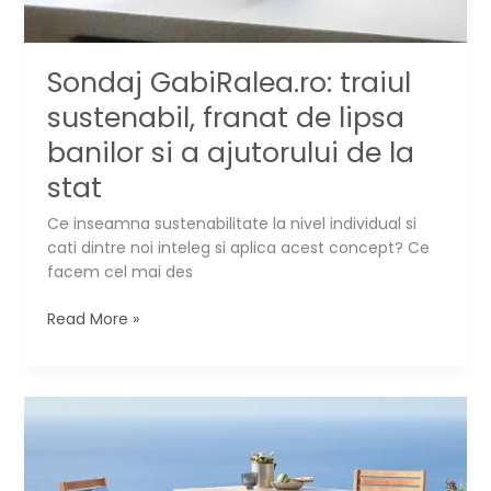
Sondaj GabiRalea.ro: traiul
sustenabil, franat de lipsa
banilor si a ajutorului de la
stat
Ce inseamna sustenabilitate la nivel individual si
cati dintre noi inteleg si aplica acest concept? Ce
facem cel mai des
Sondaj
Read More »
GabiRalea.ro:
traiul
sustenabil,
franat
de
lipsa
banilor