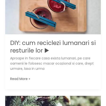
▶️
DIY: cum reciclezi lumanari si
resturile lor ▶️
Aproape in fiecare casa exista lumanari, pe care
oamenii le folosesc macar ocazional si care, drept
urmare, lasa in urma
DIY:
Read More »
cum
reciclezi
lumanari
si
resturile