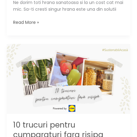
Ne dorim toti hrana sanatoasa si la un cost cat mai
mic. Sa-ti cresti singur hrana este una din solutii
10
Read More »
plante
comestibile
care
cresc
in
spatii
mici
10 trucuri pentru
cumparaturi fara risipa