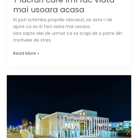
mai usoara acasa
Iti poti schimba propriile obiceiuri, iar asta-i de
ajuns ca sa iti faci viata mai usoara.
Iata sapte idei de urmat ca sa scapi de o parte din
motivele de stres.
7
Read More »
lucruri
care
imi
fac
viata
mai
usoara
acasa