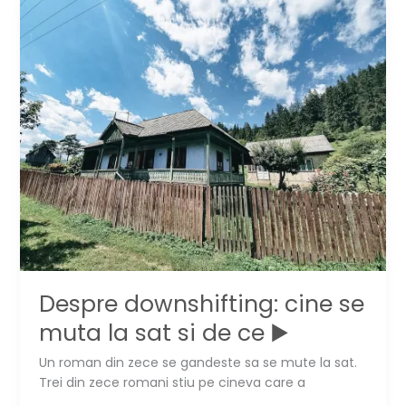
natural
de
Craciun
dupa
sarbatori
Despre downshifting: cine se
muta la sat si de ce ▶️
Un roman din zece se gandeste sa se mute la sat.
Trei din zece romani stiu pe cineva care a