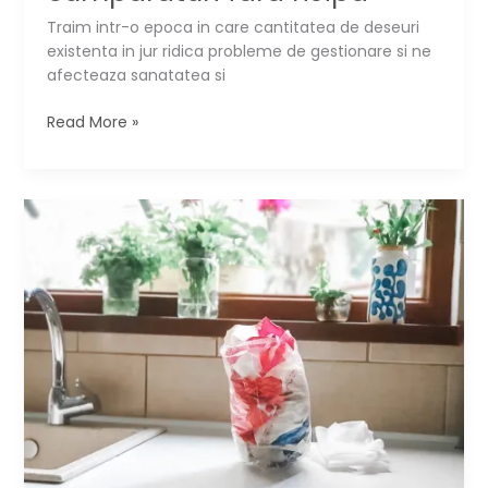
Traim intr-o epoca in care cantitatea de deseuri
existenta in jur ridica probleme de gestionare si ne
afecteaza sanatatea si
10
Read More »
trucuri
pentru
cumparaturi
fara
risipa