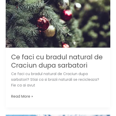
lor
▶️
Ce faci cu bradul natural de
Craciun dupa sarbatori
Ce faci cu bradul natural de Craciun dupa
sarbatori? Stiai ca si brazii naturali se recicleaza?
Fie ca ai avut
Ce
Read More »
faci
cu
bradul