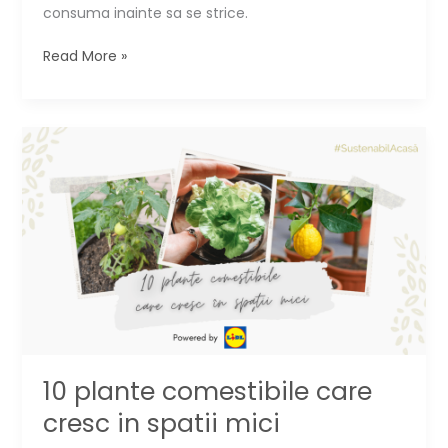
consuma inainte sa se strice.
Cum
Read More »
refolosesti
resturile
alimentare.
5
idei
10 plante comestibile care
cresc in spatii mici