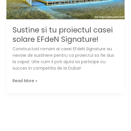
Sustine si tu proiectul casei
solare EFdeN Signature!
Constructorii romani ai casei EFdeN Signature au
nevoie de sustinere pentru ca proiectul sa fie dus
la capat. Uite cum ii poti ajuta sa participe cu
succes in competitia de la Dubai!
Sustine
Read More »
si
tu
proiectul
casei
solare
EFdeN
Signature!