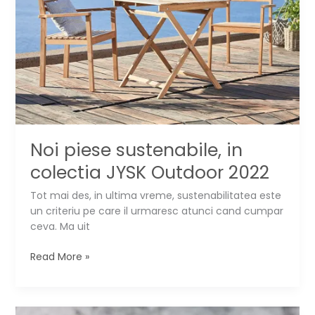
si
a
ajutorului
de
la
stat
Noi piese sustenabile, in
colectia JYSK Outdoor 2022
Tot mai des, in ultima vreme, sustenabilitatea este
un criteriu pe care il urmaresc atunci cand cumpar
ceva. Ma uit
Noi
Read More »
piese
sustenabile,
in