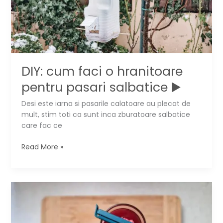
de
spalat?
▶️
DIY: cum faci o hranitoare
pentru pasari salbatice ▶️
Desi este iarna si pasarile calatoare au plecat de
mult, stim toti ca sunt inca zburatoare salbatice
care fac ce
DIY:
Read More »
cum
faci
o
hranitoare
pentru
pasari
salbatice