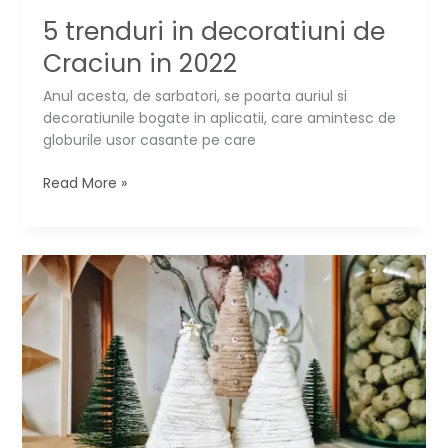
5 trenduri in decoratiuni de
Craciun in 2022
Anul acesta, de sarbatori, se poarta auriul si
decoratiunile bogate in aplicatii, care amintesc de
globurile usor casante pe care
5
Read More »
trenduri
in
decoratiuni
de
Craciun
in
2022