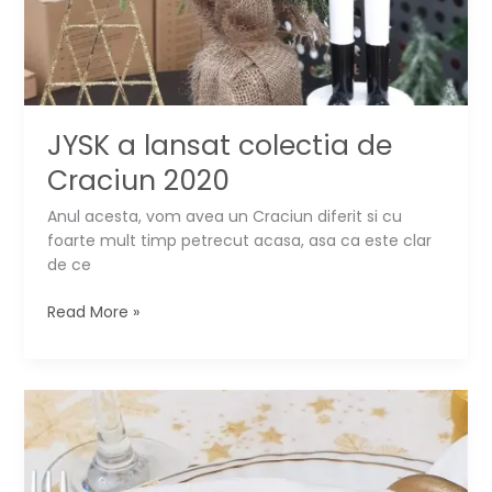
JYSK a lansat colectia de
Craciun 2020
Anul acesta, vom avea un Craciun diferit si cu
foarte mult timp petrecut acasa, asa ca este clar
de ce
JYSK
Read More »
a
lansat
colectia
de
Craciun
2020