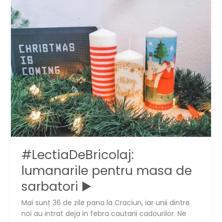
impachetarea
cadourilor
#LectiaDeBricolaj:
lumanarile pentru masa de
sarbatori ▶️
Mai sunt 36 de zile pana la Craciun, iar unii dintre
noi au intrat deja in febra cautarii cadourilor. Ne