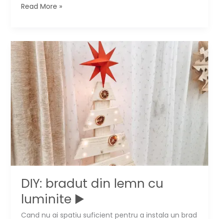
Ce
Read More »
faci
cu
bradul
natural
de
Craciun
dupa
sarbatori
DIY: bradut din lemn cu
luminite ▶️
Cand nu ai spatiu suficient pentru a instala un brad