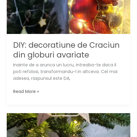
DIY: decoratiune de Craciun
din globuri avariate
Inainte de a arunca un lucru, intreaba-te daca il
poti refolosi, transformandu-l in altceva. Cel mai
adesea, raspunsul este DA,
DIY:
Read More »
decoratiune
de
Craciun
din
globuri
avariate