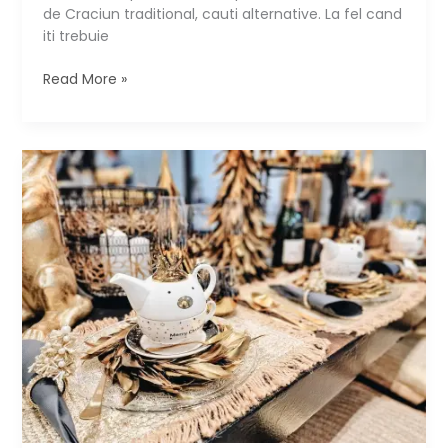
de Craciun traditional, cauti alternative. La fel cand
iti trebuie
DIY:
Read More »
bradut
din
lemn
cu
luminite
▶️