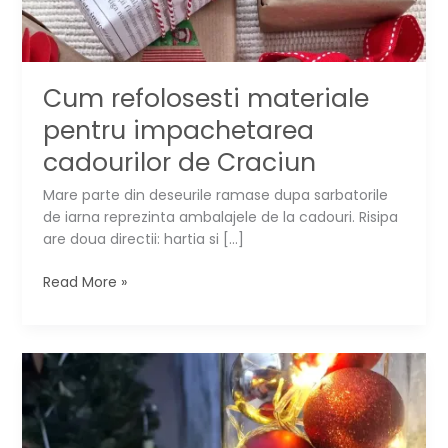
Cum refolosesti materiale
pentru impachetarea
cadourilor de Craciun
Mare parte din deseurile ramase dupa sarbatorile
de iarna reprezinta ambalajele de la cadouri. Risipa
are doua directii: hartia si […]
Cum
Read More »
refolosesti
materiale
pentru
impachetarea
cadourilor
de
Craciun