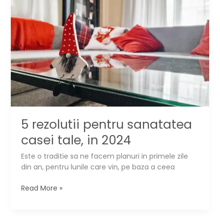
brad
de
Craciun
5 rezolutii pentru sanatatea
casei tale, in 2024
Este o traditie sa ne facem planuri in primele zile
din an, pentru lunile care vin, pe baza a ceea
5
Read More »
rezolutii
pentru