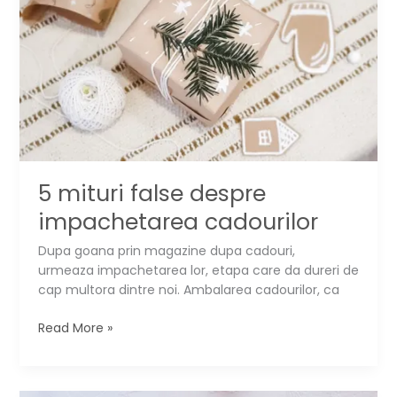
si
carton
▶️
5 mituri false despre
impachetarea cadourilor
Dupa goana prin magazine dupa cadouri,
urmeaza impachetarea lor, etapa care da dureri de
cap multora dintre noi. Ambalarea cadourilor, ca
5
Read More »
mituri
false
despre