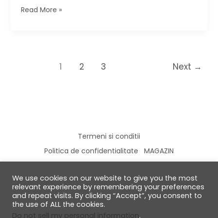
DIY:
Read More »
servet
cu
stelute
aurii
1
2
3
Next
→
Termeni si conditii
Politica de confidentialitate
MAGAZIN
We use cookies on our website to give you the most
relevant experience by remembering your preferences
and repeat visits. By clicking “Accept”, you consent to
the use of ALL the cookies.
© 2026 GabiRalea.ro | DIY & Living
Do not sell my personal information
.