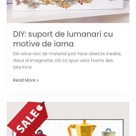
DIY: suport de lumanari cu
motive de iarna
Din orice rest de material poti face obiecte inedite,
daca ai imaginatie, stii ca spun asta foarte des.
Iata inca
DIY:
Read More »
suport
de
lumanari
cu
motive
de
iarna