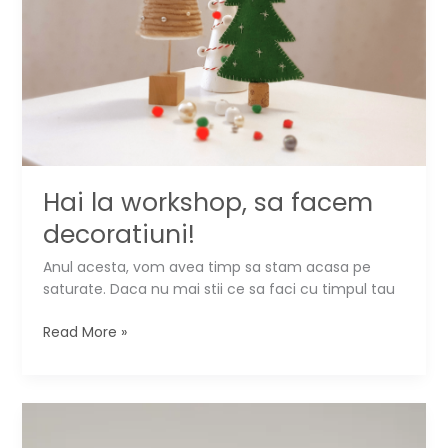
Hai la workshop, sa facem
decoratiuni!
Anul acesta, vom avea timp sa stam acasa pe
saturate. Daca nu mai stii ce sa faci cu timpul tau
Hai
Read More »
la
workshop,
sa
facem
decoratiuni!