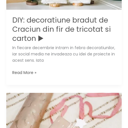
DIY: decoratiune bradut de
Craciun din fir de tricotat si
carton ▶️
In fiecare decembrie intram in febra decoratiunilor,
iar social media ne invadeaza cu idei de proiecte in
acest sens. Iata
DIY:
Read More »
decoratiune
bradut
de
Craciun
din
fir
de
tricotat