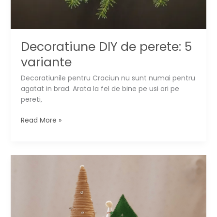
Decoratiune DIY de perete: 5
variante
Decoratiunile pentru Craciun nu sunt numai pentru
agatat in brad. Arata la fel de bine pe usi ori pe
pereti,
Decoratiune
Read More »
DIY
de
perete:
5
variante