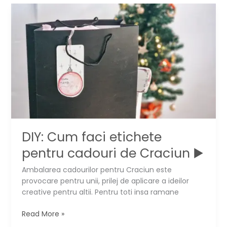
sanatatea
casei
tale,
in
2024
DIY: Cum faci etichete
pentru cadouri de Craciun ▶️
Ambalarea cadourilor pentru Craciun este
provocare pentru unii, prilej de aplicare a ideilor
creative pentru altii. Pentru toti insa ramane
DIY:
Read More »
Cum