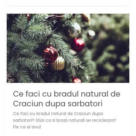
faci
etichete
pentru
cadouri
de
Craciun
▶️
Ce faci cu bradul natural de
Craciun dupa sarbatori
Ce faci cu bradul natural de Craciun dupa
sarbatori? Stiai ca si brazii naturali se recicleaza?
Fie ca ai avut