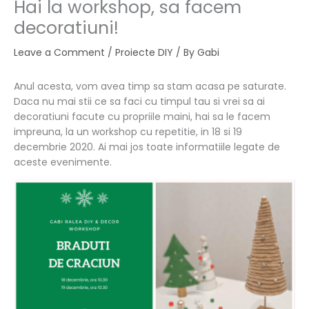
Hai la workshop, sa facem
decoratiuni!
Leave a Comment
/
Proiecte DIY
/ By
Gabi
Anul acesta, vom avea timp sa stam acasa pe saturate.
Daca nu mai stii ce sa faci cu timpul tau si vrei sa ai
decoratiuni facute cu propriile maini, hai sa le facem
impreuna, la un workshop cu repetitie, in 18 si 19
decembrie 2020. Ai mai jos toate informatiile legate de
aceste evenimente.