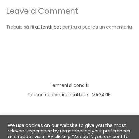
Leave a Comment
Trebuie să fii
autentificat
pentru a publica un comentariu.
Termeni si conditii
Politica de confidentialitate
MAGAZIN
We use cookies on our website to give you the most
© 2026 GabiRalea.ro | DIY & Living
relevant experience by remembering your preferences
and repeat visits. By clicking “Accept”, you consent to