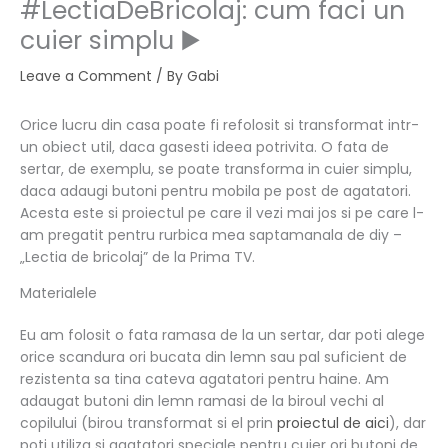
#LectiaDeBricolaj: cum faci un
cuier simplu ▶️
Leave a Comment
/ By
Gabi
Orice lucru din casa poate fi refolosit si transformat intr-
un obiect util, daca gasesti ideea potrivita. O fata de
sertar, de exemplu, se poate transforma in cuier simplu,
daca adaugi butoni pentru mobila pe post de agatatori.
Acesta este si proiectul pe care il vezi mai jos si pe care l-
am pregatit pentru rurbica mea saptamanala de diy –
„Lectia de bricolaj” de la Prima TV.
Materialele
Eu am folosit o fata ramasa de la un sertar, dar poti alege
orice scandura ori bucata din lemn sau pal suficient de
rezistenta sa tina cateva agatatori pentru haine. Am
adaugat butoni din lemn ramasi de la biroul vechi al
copilului (birou transformat si el prin
proiectul de aici
), dar
poti utiliza si agatatori speciale pentru cuier ori butoni de