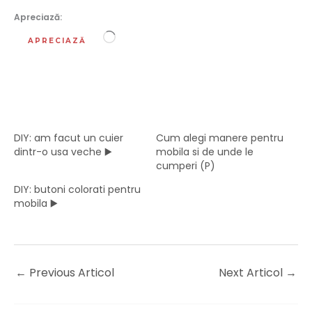
Apreciază:
Încarc...
APRECIAZĂ
DIY: am facut un cuier
Cum alegi manere pentru
dintr-o usa veche ▶️
mobila si de unde le
cumperi (P)
DIY: butoni colorati pentru
mobila ▶️
←
Previous Articol
Next Articol
→