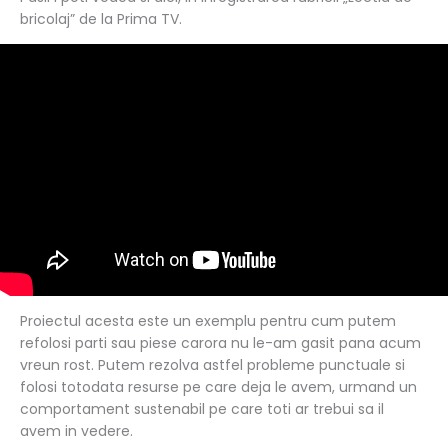
bricolaj” de la Prima TV.
Proiectul acesta este un exemplu pentru cum putem
refolosi parti sau piese carora nu le-am gasit pana acum
vreun rost. Putem rezolva astfel probleme punctuale si
folosi totodata resurse pe care deja le avem, urmand un
comportament sustenabil pe care toti ar trebui sa il
avem in vedere.