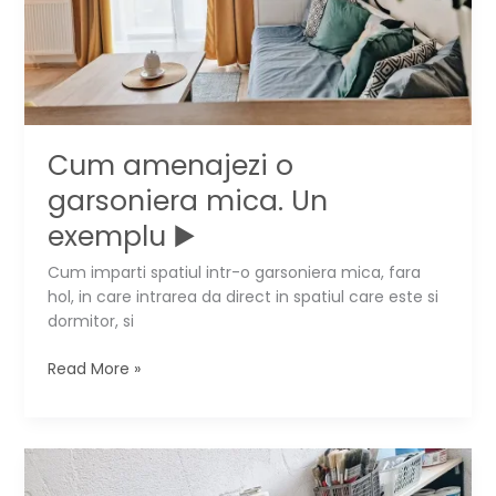
Cum amenajezi o
garsoniera mica. Un
exemplu ▶️
Cum imparti spatiul intr-o garsoniera mica, fara
hol, in care intrarea da direct in spatiul care este si
dormitor, si
Cum
Read More »
amenajezi
o
garsoniera
mica.
Un