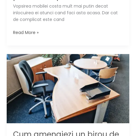
Vopsirea mobilei costa mult mai putin decat
inlocuirea ei atunci cand faci asta acasa. Dar cat
de complicat este cand
Cum
Read More »
vopsim
mobila.
Ghid
pentru
incepatori
Cum amenajezi un birou de