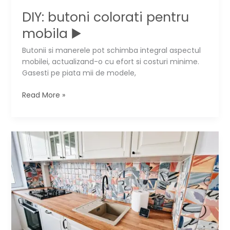
DIY: butoni colorati pentru
mobila ▶️
Butonii si manerele pot schimba integral aspectul
mobilei, actualizand-o cu efort si costuri minime.
Gasesti pe piata mii de modele,
DIY:
Read More »
butoni
colorati
pentru
mobila
▶️