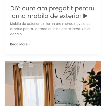
DIY: cum am pregatit pentru
iarna mobila de exterior ▶️
Mobila de exterior din lemn are mereu nevoie de
atentie pentru a trece cu bine peste iarna. Chiar
daca o
DIY:
Read More »
cum
am
pregatit
pentru
iarna
mobila
de
exterior
▶️