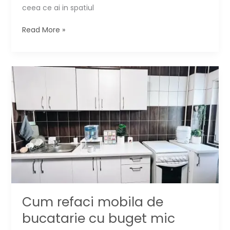
ceea ce ai in spatiul
Reamenajare
Read More »
cu
buget
redus:
dormitor
boho
in
bej
si
verde
▶️
Cum refaci mobila de
bucatarie cu buget mic