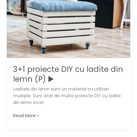
▶️
3+1 proiecte DIY cu ladite din
lemn (P) ▶️
Laditele din lemn sunt un material cu utilizari
multiple. Sunt atat de multe proiecte DIY cu ladite
din lemn incat
3+1
Read More »
proiecte
DIY
cu