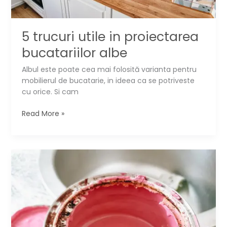
5 trucuri utile in proiectarea
bucatariilor albe
Albul este poate cea mai folosită varianta pentru
mobilierul de bucatarie, in ideea ca se potriveste
cu orice. Si cam
5
Read More »
trucuri
utile
in
proiectarea
bucatariilor
albe