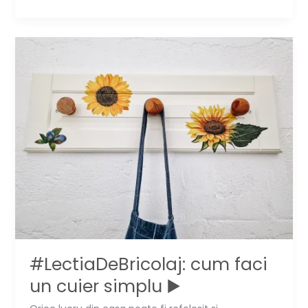
construiesti
rafturi
simple
pentru
depozitare
#LectiaDeBricolaj: cum faci
un cuier simplu ▶️