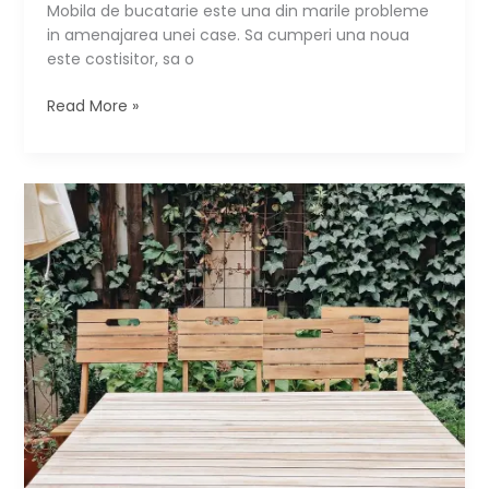
Mobila de bucatarie este una din marile probleme
in amenajarea unei case. Sa cumperi una noua
este costisitor, sa o
Cum
Read More »
refaci
mobila
de
bucatarie
cu
buget
mic