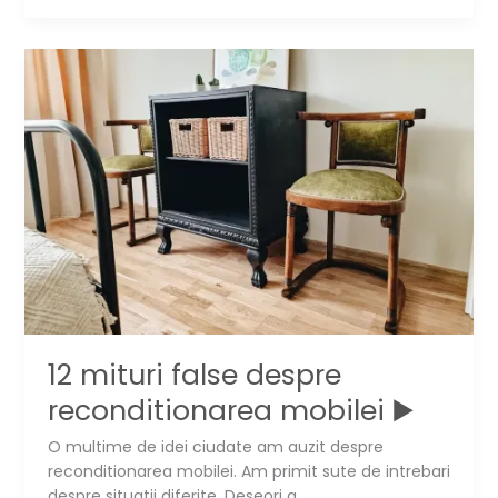
trei
zone
in
25
mp
12 mituri false despre
reconditionarea mobilei ▶️
O multime de idei ciudate am auzit despre
reconditionarea mobilei. Am primit sute de intrebari
despre situatii diferite. Deseori a