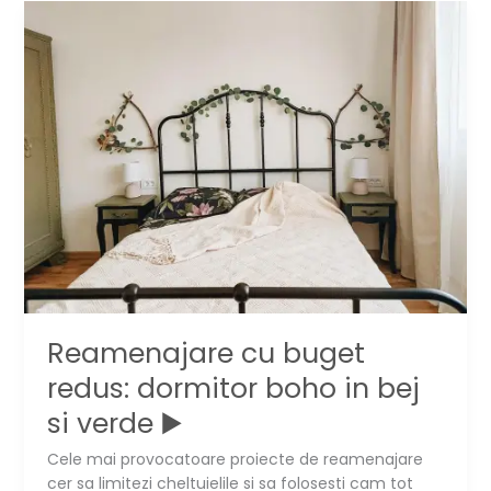
ladite
din
lemn
(P)
▶️
Reamenajare cu buget
redus: dormitor boho in bej
si verde ▶️
Cele mai provocatoare proiecte de reamenajare
cer sa limitezi cheltuielile si sa folosesti cam tot