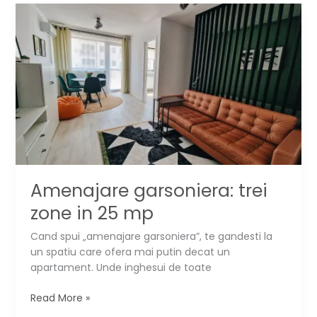
cuier
dintr-
o
usa
veche
▶️
Amenajare garsoniera: trei
zone in 25 mp
Cand spui „amenajare garsoniera”, te gandesti la
un spatiu care ofera mai putin decat un
apartament. Unde inghesui de toate
Amenajare
Read More »
garsoniera: