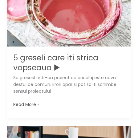
5 greseli care iti strica
vopseaua ▶️
Sa gresesti intr-un proiect de bricolaj este ceva
destul de comun. Erori apar si pot sa iti schimbe
sensul proiectului
5
Read More »
greseli
care
iti
strica
vopseaua