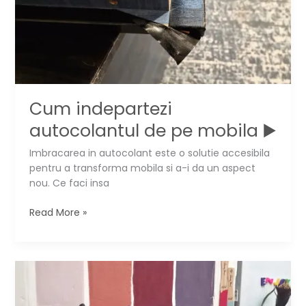
vopsea
Annie
Sloan
Cum indepartezi
autocolantul de pe mobila ▶️
Imbracarea in autocolant este o solutie accesibila
pentru a transforma mobila si a-i da un aspect
nou. Ce faci insa
Cum
Read More »
indepartezi
autocolantul
de
pe
mobila
▶️