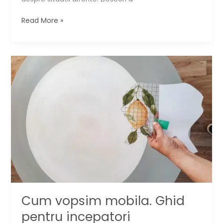
12
Read More »
mituri
false
despre
reconditionarea
mobilei
▶️
Cum vopsim mobila. Ghid
pentru incepatori