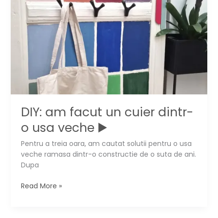
DIY: am facut un cuier dintr-
o usa veche ▶️
Pentru a treia oara, am cautat solutii pentru o usa
veche ramasa dintr-o constructie de o suta de ani.
Dupa
DIY:
Read More »
am
facut
un