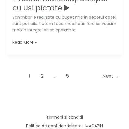
cu usi pictate ▶️
Schimbarile realizate cu buget mic in decorul casei
sunt posibile. Putem face modificari fara sa vopsim
mobila integral ori sa apelam la
#LectiaDeBricolaj:
Read More »
dulapul
cu
usi
pictate
▶️
1
2
…
5
Next
→
Termeni si conditii
Politica de confidentialitate
MAGAZIN