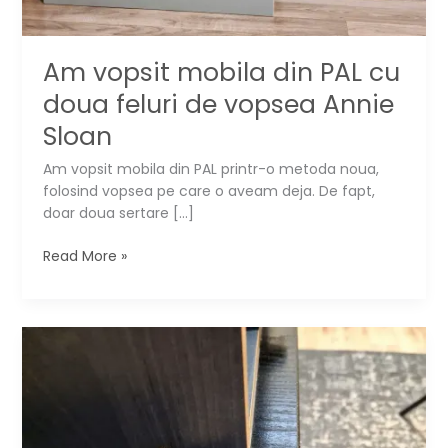
Am vopsit mobila din PAL cu
doua feluri de vopsea Annie
Sloan
Am vopsit mobila din PAL printr-o metoda noua,
folosind vopsea pe care o aveam deja. De fapt,
doar doua sertare […]
Am
Read More »
vopsit
mobila
din
PAL
cu
doua
feluri
de