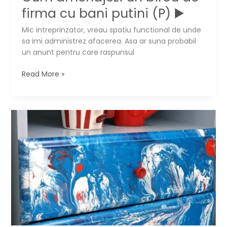
firma cu bani putini (P) ▶️
Mic intreprinzator, vreau spatiu functional de unde
sa imi administrez afacerea. Asa ar suna probabil
un anunt pentru care raspunsul
Cum
Read More »
amenajezi
un
birou
de
firma
cu
bani
putini
(P)
▶️