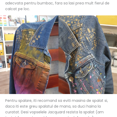
adecvata pentru bumbac, fara sa lasi prea mult fierul de
calcat pe loc.
Pentru spalare, iti recomand sa eviti masina de spalat si,
daca iti este greu spalatul de mana, sa duci haina la
curatat. Desi vopselele Jacquard rezista la spalat (am