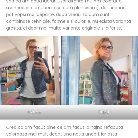
vad ca am doua lucruri usor diferite (nu am colorat o
maneca in curcubeu, asa cum planuisem), dar oricand
pot vopsi mai departe, daca vreau. La cum sunt
combinate tehnicile, formele si culorile, nu exista varianta
gresita, ci doar mai multe variante originale si diferite.
Inainte
Dupa
Cred ca am facut bine ce am facut: o haina refacuta
valoreaza mai mult decat una noua uneori. Iar asta