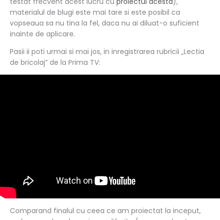
testat frecvent acest lucru cu
proiectul acesta
),
materialul de blugi este mai tare si este posibil ca
vopseaua sa nu tina la fel, daca nu ai diluat-o suficient
inainte de aplicare.
Pasii ii poti urmai si mai jos, in inregistrarea rubricii „Lectia
de bricolaj” de la Prima TV:
Comparand finalul cu ceea ce am proiectat la inceput,