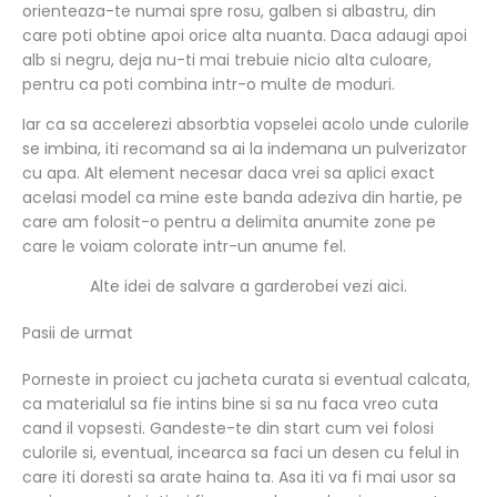
orienteaza-te numai spre rosu, galben si albastru, din
care poti obtine apoi orice alta nuanta. Daca adaugi apoi
alb si negru, deja nu-ti mai trebuie nicio alta culoare,
pentru ca poti combina intr-o multe de moduri.
Iar ca sa accelerezi absorbtia vopselei acolo unde culorile
se imbina, iti recomand sa ai la indemana un pulverizator
cu apa. Alt element necesar daca vrei sa aplici exact
acelasi model ca mine este banda adeziva din hartie, pe
care am folosit-o pentru a delimita anumite zone pe
care le voiam colorate intr-un anume fel.
Alte idei de salvare a garderobei vezi aici.
Pasii de urmat
Porneste in proiect cu jacheta curata si eventual calcata,
ca materialul sa fie intins bine si sa nu faca vreo cuta
cand il vopsesti. Gandeste-te din start cum vei folosi
culorile si, eventual, incearca sa faci un desen cu felul in
care iti doresti sa arate haina ta. Asa iti va fi mai usor sa