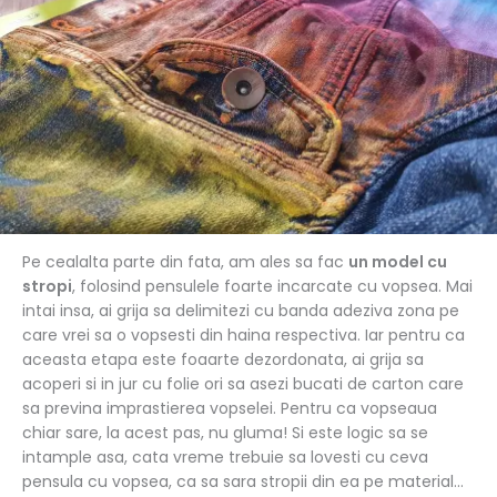
Pe cealalta parte din fata, am ales sa fac
un model cu
stropi
, folosind pensulele foarte incarcate cu vopsea. Mai
intai insa, ai grija sa delimitezi cu banda adeziva zona pe
care vrei sa o vopsesti din haina respectiva. Iar pentru ca
aceasta etapa este foaarte dezordonata, ai grija sa
acoperi si in jur cu folie ori sa asezi bucati de carton care
sa previna imprastierea vopselei. Pentru ca vopseaua
chiar sare, la acest pas, nu gluma! Si este logic sa se
intample asa, cata vreme trebuie sa lovesti cu ceva
pensula cu vopsea, ca sa sara stropii din ea pe material…