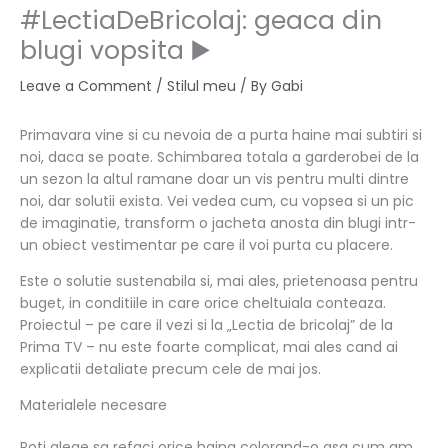
#LectiaDeBricolaj: geaca din
blugi vopsita ▶️
Leave a Comment
/
Stilul meu
/ By
Gabi
Primavara vine si cu nevoia de a purta haine mai subtiri si
noi, daca se poate. Schimbarea totala a garderobei de la
un sezon la altul ramane doar un vis pentru multi dintre
noi, dar solutii exista. Vei vedea cum, cu vopsea si un pic
de imaginatie, transform o jacheta anosta din blugi intr-
un obiect vestimentar pe care il voi purta cu placere.
Este o solutie sustenabila si, mai ales, prietenoasa pentru
buget, in conditiile in care orice cheltuiala conteaza.
Proiectul – pe care il vezi si la „Lectia de bricolaj” de la
Prima TV – nu este foarte complicat, mai ales cand ai
explicatii detaliate precum cele de mai jos.
Materialele necesare
Poti alege sa refaci orice haina colorand-o asa cum am