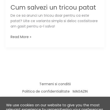
Cum salvezi un tricou patat
De ce sa arunci un tricou doar pentru ca este
patat? Uite ce varianta simpla si deloc costisitoare
am gasit pentru a-l salva!
Cum
Read More »
salvezi
un
tricou
patat
Termeni si conditii
Politica de confidentialitate
MAGAZIN
We use cookies on our website to give you the most
relevant experience by remembering your preferences