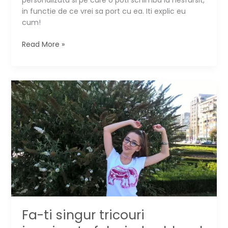
in functie de ce vrei sa port cu ea. Iti explic eu
cum!
Cum
Read More »
faci
un
colier
de
senzatie
in
doar
5
minute
Fa-ti singur tricouri