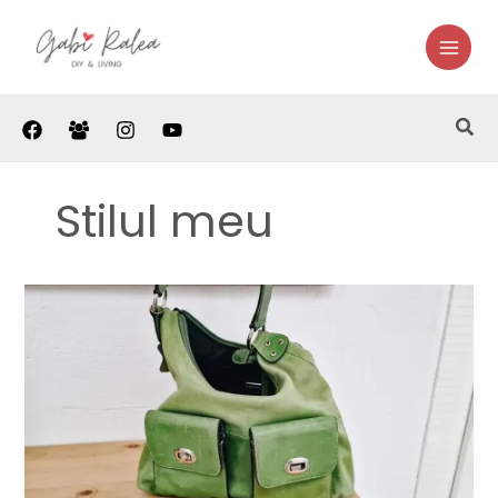
Skip
to
content
Sea
Stilul meu