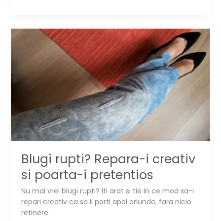
truc
simplu
ca
sa
porti
toate
hainele
din
sifonier
Blugi rupti? Repara-i creativ
si poarta-i pretentios
Nu mai vrei blugi rupti? Iti arat si tie in ce mod sa-i
repari creativ ca sa ii porti apoi oriunde, fara nicio
retinere.