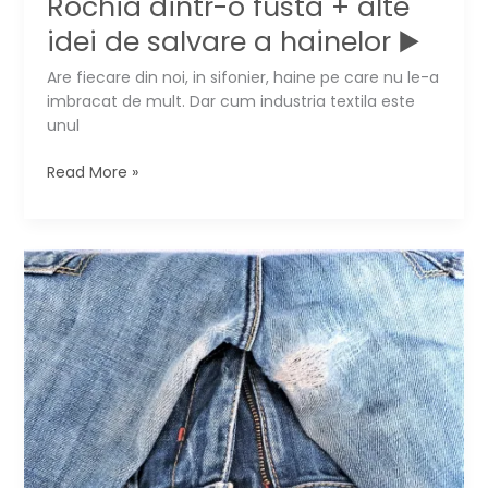
Rochia dintr-o fusta + alte
idei de salvare a hainelor ▶️
Are fiecare din noi, in sifonier, haine pe care nu le-a
imbracat de mult. Dar cum industria textila este
unul
Rochia
Read More »
dintr-
o
fusta
+
alte
idei
de
salvare
a
hainelor
▶️