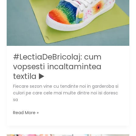
#LectiaDeBricolaj: cum
vopsesti incaltamintea
textila ▶️
Fiecare sezon vine cu tendinte noi in garderoba si
culori pe care cele mai multe dintre noi isi doresc
sa
#LectiaDeBricolaj:
Read More »
cum
vopsesti
incaltamintea