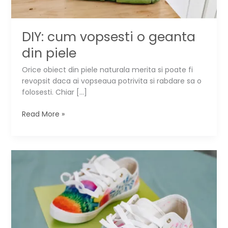
DIY: cum vopsesti o geanta
din piele
Orice obiect din piele naturala merita si poate fi
revopsit daca ai vopseaua potrivita si rabdare sa o
folosesti. Chiar […]
DIY:
Read More »
cum
vopsesti
o
geanta
din
piele