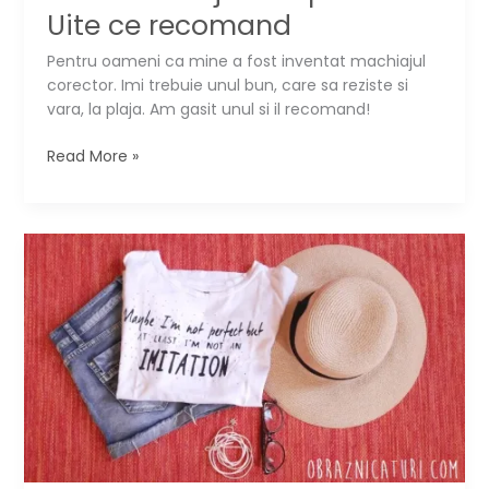
Uite ce recomand
Pentru oameni ca mine a fost inventat machiajul
corector. Imi trebuie unul bun, care sa reziste si
vara, la plaja. Am gasit unul si il recomand!
Vrei
Read More »
machiaj
waterproof?
Uite
ce
recomand