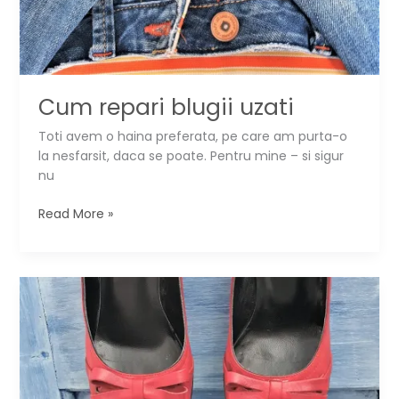
Cum repari blugii uzati
Toti avem o haina preferata, pe care am purta-o
la nesfarsit, daca se poate. Pentru mine – si sigur
nu
Cum
Read More »
repari
blugii
uzati