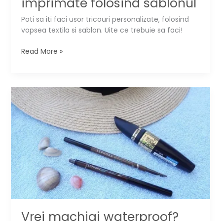
imprimate folosind sablonul
Poti sa iti faci usor tricouri personalizate, folosind
vopsea textila si sablon. Uite ce trebuie sa faci!
Fa-
Read More »
ti
singur
tricouri
imprimate
folosind
sablonul
Vrei machiaj waterproof?