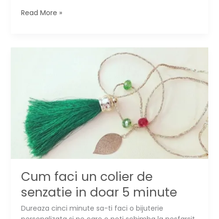
Blugi
Read More »
rupti?
Repara-
i
creativ
si
poarta-
i
pretentios
Cum faci un colier de
senzatie in doar 5 minute
Dureaza cinci minute sa-ti faci o bijuterie
personalizata si pe care o poti schimba la nesfarsit,