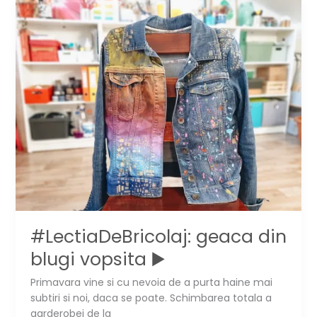
textila
▶️
#LectiaDeBricolaj: geaca din
blugi vopsita ▶️
Primavara vine si cu nevoia de a purta haine mai
subtiri si noi, daca se poate. Schimbarea totala a
garderobei de la