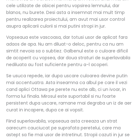
cele utilizate de obicei pentru vopsirea lemnului, dar
blanos, nu burete. Desi asta a insemnat mai mult timp
pentru realizarea proiectului, am avut mai usor control
asupra aplicarii culorii si mai putini stropi in jur.
Vopseaua este vascoasa, dar totusi usor de aplicat fara
adaos de apa. Nu am diluat-o deloc, pentru ca nu am
simtit nevoia sa o subtiez. Galbenul este o culoare dificil
de acoperit cu vopsea, dar doua straturi de superlavabila
nediluata au fost suficiente pentru a-l acoperi.
Se usuca repede, iar dupa uscare culoarea devine putin
mai accentuatra. Asta inseamna ca albul pe care il vezi
cand aplici Ottawa pe perete nu este alb, ci un ivoar, in
forma lui finala. Mirosul este suportabil si nu foarte
persistent dupa uscare, ramane mai degraba un iz de aer
curat in incapere, dupa ce ai vopsit.
Fiind superlavabila, vopseaua asta creeaza un strat
oarecum cauciucat pe suprafata peretelui, care ma
astept sa fie mai usor de intretinut. Stropii cazuti in jur se