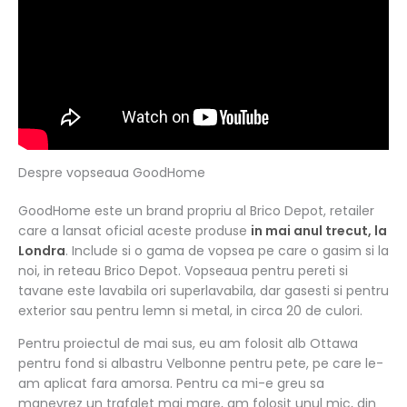
Despre vopseaua GoodHome
GoodHome este un brand propriu al Brico Depot, retailer
care a lansat oficial aceste produse
in mai anul trecut, la
Londra
. Include si o gama de vopsea pe care o gasim si la
noi, in reteau Brico Depot. Vopseaua pentru pereti si
tavane este lavabila ori superlavabila, dar gasesti si pentru
exterior sau pentru lemn si metal, in circa 20 de culori.
Pentru proiectul de mai sus, eu am folosit alb Ottawa
pentru fond si albastru Velbonne pentru pete, pe care le-
am aplicat fara amorsa. Pentru ca mi-e greu sa
manevrez un trafalet mai mare, am folosit unul mic, din