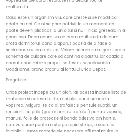
vopsea de ale carui rezultate ma declar foarte
multumita.
Casa este un organism viu, care creste si se modifica
odata cu noi. Ce ni se pare potrivit la un moment dat
poate deveni plicticos la un altul si nu-i nicio greseala in a
gandi asa. Daca acum un an eram multumita de cum
arata dormitorul, cand a aparut ocazia de a face o
schimbare nu am refuzat. Voiam oricum sa migrez spre o
schema de culoare care sa contina albastru, iar ocazia a
aparut cand mi s-a propus sa testez superlavabila
GoodHome, brand propriu al lantului Brico Depot.
Pregatirile
Orice proiect incepe cu un plan, iar acesta include lista de
materiale si cateva teste, mai ales cand urmeaza
vopsirea. Asigura-te ca ai trafalet si pensule subtiri, un
recipient cu grila (gratar pentru trafalet) pentru vopsea,
manusi, folie de protectie si banda adeziva din hartie,
cateva carpe pentru a sterge rapid stropii, o scara si
lavabila. Despre materialele necesare afli mai multe in