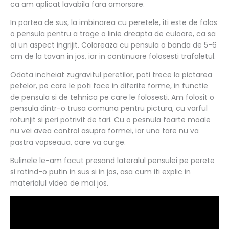
ca am aplicat lavabila fara amorsare.
In partea de sus, la imbinarea cu peretele, iti este de folos
o pensula pentru a trage o linie dreapta de culoare, ca sa
ai un aspect ingrijit. Coloreaza cu pensula o banda de 5-6
cm de la tavan in jos, iar in continuare folosesti trafaletul.
Odata incheiat zugravitul peretilor, poti trece la pictarea
petelor, pe care le poti face in diferite forme, in functie
de pensula si de tehnica pe care le folosesti. Am folosit o
pensula dintr-o trusa comuna pentru pictura, cu varful
rotunjit si peri potrivit de tari. Cu o pesnula foarte moale
nu vei avea control asupra formei, iar una tare nu va
pastra vopseaua, care va curge.
Bulinele le-am facut presand lateralul pensulei pe perete
si rotind-o putin in sus si in jos, asa cum iti explic in
materialul video de mai jos.