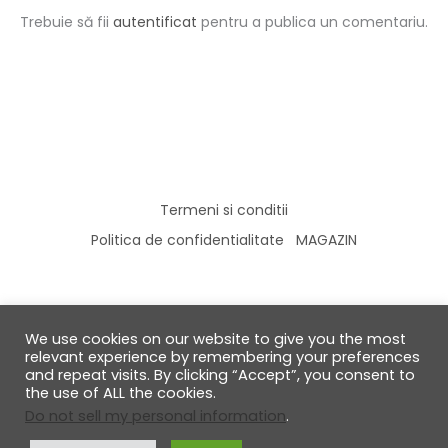
Trebuie să fii
autentificat
pentru a publica un comentariu.
Termeni si conditii
Politica de confidentialitate
MAGAZIN
We use cookies on our website to give you the most
© 2026 GabiRalea.ro | DIY & Living
relevant experience by remembering your preferences
and repeat visits. By clicking “Accept”, you consent to
the use of ALL the cookies.
Do not sell my personal information
.