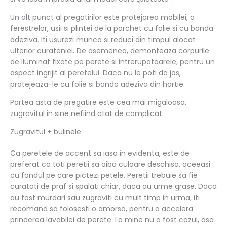
Un alt punct al pregatirilor este protejarea mobilei, a
ferestrelor, usii si plintei de la parchet cu folie si cu banda
adeziva. Iti usurezi munca si reduci din timpul alocat
ulterior curateniei. De asemenea, demonteaza corpurile
de iluminat fixate pe perete si intrerupatoarele, pentru un
aspect ingrijit al peretelui. Daca nu le poti da jos,
protejeaza-le cu folie si banda adeziva din hartie.
Partea asta de pregatire este cea mai migaloasa,
zugravitul in sine nefiind atat de complicat.
Zugravitul + bulinele
Ca peretele de accent sa iasa in evidenta, este de
preferat ca toti peretii sa aiba culoare deschisa, aceeasi
cu fondul pe care pictezi petele. Peretii trebuie sa fie
curatati de praf si spalati chiar, daca au urme grase. Daca
au fost murdari sau zugraviti cu mult timp in urma, iti
recomand sa folosesti o amorsa, pentru a accelera
prinderea lavabilei de perete. La mine nu a fost cazul, asa