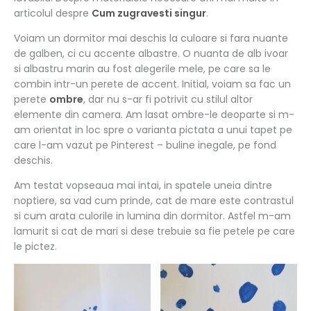
articolul despre
Cum zugravesti singur
.
Voiam un dormitor mai deschis la culoare si fara nuante
de galben, ci cu accente albastre. O nuanta de alb ivoar
si albastru marin au fost alegerile mele, pe care sa le
combin intr-un perete de accent. Initial, voiam sa fac un
perete
ombre
, dar nu s-ar fi potrivit cu stilul altor
elemente din camera. Am lasat ombre-le deoparte si m-
am orientat in loc spre o varianta pictata a unui tapet pe
care l-am vazut pe Pinterest – buline inegale, pe fond
deschis.
Am testat vopseaua mai intai, in spatele uneia dintre
noptiere, sa vad cum prinde, cat de mare este contrastul
si cum arata culorile in lumina din dormitor. Astfel m-am
lamurit si cat de mari si dese trebuie sa fie petele pe care
le pictez.