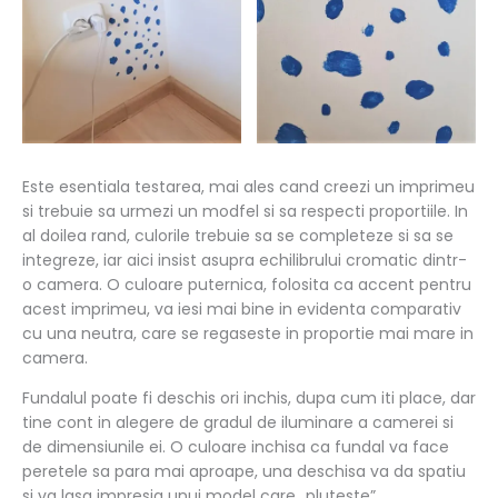
Este esentiala testarea, mai ales cand creezi un imprimeu
si trebuie sa urmezi un modfel si sa respecti proportiile. In
al doilea rand, culorile trebuie sa se completeze si sa se
integreze, iar aici insist asupra echilibrului cromatic dintr-
o camera. O culoare puternica, folosita ca accent pentru
acest imprimeu, va iesi mai bine in evidenta comparativ
cu una neutra, care se regaseste in proportie mai mare in
camera.
Fundalul poate fi deschis ori inchis, dupa cum iti place, dar
tine cont in alegere de gradul de iluminare a camerei si
de dimensiunile ei. O culoare inchisa ca fundal va face
peretele sa para mai aproape, una deschisa va da spatiu
si va lasa impresia unui model care „pluteste”.