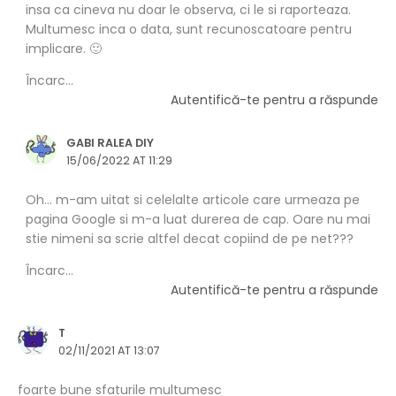
insa ca cineva nu doar le observa, ci le si raporteaza.
Multumesc inca o data, sunt recunoscatoare pentru
implicare. 🙂
Încarc...
Autentifică-te pentru a răspunde
GABI RALEA DIY
15/06/2022 AT 11:29
Oh… m-am uitat si celelalte articole care urmeaza pe
pagina Google si m-a luat durerea de cap. Oare nu mai
stie nimeni sa scrie altfel decat copiind de pe net???
Încarc...
Autentifică-te pentru a răspunde
T
02/11/2021 AT 13:07
foarte bune sfaturile multumesc