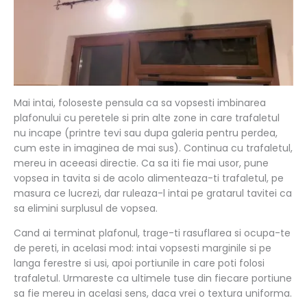
Mai intai, foloseste pensula ca sa vopsesti imbinarea
plafonului cu peretele si prin alte zone in care trafaletul
nu incape (printre tevi sau dupa galeria pentru perdea,
cum este in imaginea de mai sus). Continua cu trafaletul,
mereu in aceeasi directie. Ca sa iti fie mai usor, pune
vopsea in tavita si de acolo alimenteaza-ti trafaletul, pe
masura ce lucrezi, dar ruleaza-l intai pe gratarul tavitei ca
sa elimini surplusul de vopsea.
Cand ai terminat plafonul, trage-ti rasuflarea si ocupa-te
de pereti, in acelasi mod: intai vopsesti marginile si pe
langa ferestre si usi, apoi portiunile in care poti folosi
trafaletul. Urmareste ca ultimele tuse din fiecare portiune
sa fie mereu in acelasi sens, daca vrei o textura uniforma.