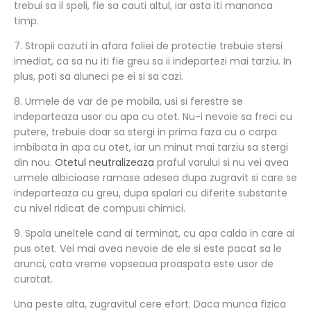
trebui sa il speli, fie sa cauti altul, iar asta iti mananca
timp.
7. Stropii cazuti in afara foliei de protectie trebuie stersi
imediat, ca sa nu iti fie greu sa ii indepartezi mai tarziu. In
plus, poti sa aluneci pe ei si sa cazi.
8. Urmele de var de pe mobila, usi si ferestre se
indeparteaza usor cu apa cu otet. Nu-i nevoie sa freci cu
putere, trebuie doar sa stergi in prima faza cu o carpa
imbibata in apa cu otet, iar un minut mai tarziu sa stergi
din nou.
Otetul neutralizeaza
praful varului si nu vei avea
urmele albicioase ramase adesea dupa zugravit si care se
indeparteaza cu greu, dupa spalari cu diferite substante
cu nivel ridicat de compusi chimici.
9. Spala uneltele cand ai terminat, cu apa calda in care ai
pus otet. Vei mai avea nevoie de ele si este pacat sa le
arunci, cata vreme vopseaua proaspata este usor de
curatat.
Una peste alta, zugravitul cere efort. Daca munca fizica