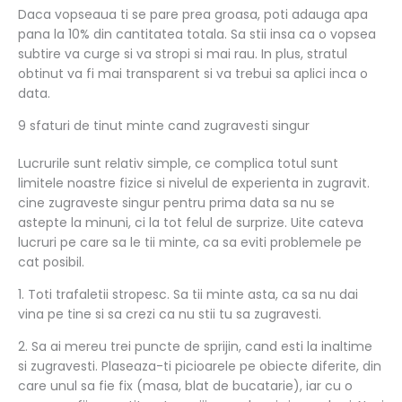
Daca vopseaua ti se pare prea groasa, poti adauga apa
pana la 10% din cantitatea totala. Sa stii insa ca o vopsea
subtire va curge si va stropi si mai rau. In plus, stratul
obtinut va fi mai transparent si va trebui sa aplici inca o
data.
9 sfaturi de tinut minte cand zugravesti singur
Lucrurile sunt relativ simple, ce complica totul sunt
limitele noastre fizice si nivelul de experienta in zugravit.
cine zugraveste singur pentru prima data sa nu se
astepte la minuni, ci la tot felul de surprize. Uite cateva
lucruri pe care sa le tii minte, ca sa eviti problemele pe
cat posibil.
1. Toti trafaletii stropesc. Sa tii minte asta, ca sa nu dai
vina pe tine si sa crezi ca nu stii tu sa zugravesti.
2. Sa ai mereu trei puncte de sprijin, cand esti la inaltime
si zugravesti. Plaseaza-ti picioarele pe obiecte diferite, din
care unul sa fie fix (masa, blat de bucatarie), iar cu o