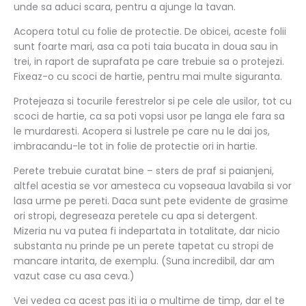
unde sa aduci scara, pentru a ajunge la tavan.
Acopera totul cu folie de protectie. De obicei, aceste folii
sunt foarte mari, asa ca poti taia bucata in doua sau in
trei, in raport de suprafata pe care trebuie sa o protejezi.
Fixeaz-o cu scoci de hartie, pentru mai multe siguranta.
Protejeaza si tocurile ferestrelor si pe cele ale usilor, tot cu
scoci de hartie, ca sa poti vopsi usor pe langa ele fara sa
le murdaresti. Acopera si lustrele pe care nu le dai jos,
imbracandu-le tot in folie de protectie ori in hartie.
Perete trebuie curatat bine – sters de praf si paianjeni,
altfel acestia se vor amesteca cu vopseaua lavabila si vor
lasa urme pe pereti. Daca sunt pete evidente de grasime
ori stropi, degreseaza peretele cu apa si detergent.
Mizeria nu va putea fi indepartata in totalitate, dar nicio
substanta nu prinde pe un perete tapetat cu stropi de
mancare intarita, de exemplu. (Suna incredibil, dar am
vazut case cu asa ceva.)
Vei vedea ca acest pas iti ia o multime de timp, dar el te