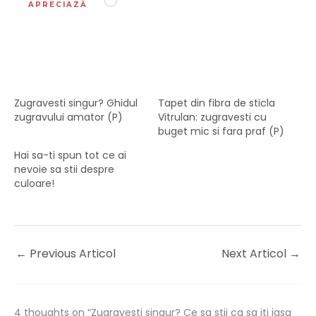
Încarc...
APRECIAZĂ
Zugravesti singur? Ghidul
Tapet din fibra de sticla
zugravului amator (P)
Vitrulan: zugravesti cu
buget mic si fara praf (P)
Hai sa-ti spun tot ce ai
nevoie sa stii despre
culoare!
←
Previous Articol
Next Articol
→
4 thoughts on “Zugravesti singur? Ce sa stii ca sa iti iasa