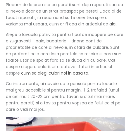
Plecam de la premisa ca peretii sunt deja reparati sau ca
ai nevoie doar de un strat proaspat pe pereti. Daca ai de
facut reparatii, iti recomand sa te orientezi spre o
varianta mai usoara, cum ar fi cea din articolul de
aici.
Alege o lavabila potrivita pentru tipul de incapere pe care
o zugravesti – baie, bucatarie – tinand cont de
proprietatile de care ai nevoie, in afara de culoare. Sunt
de preferat cele care lasa peretele sa respire si care sunt
foarte usor de spalat fara sa se duca din culoare. Cat
despre alegera culorii, uite cateva sfaturi in articolul
despre
cum sa alegi culori noi in casa ta
.
Ca instrumente, ai nevoie de o pensula pentru locurile
mai greu accesibile si pentru margini, 1-2 trafaleti (unul
de cel mult 20-22 cm pentru tavan si altul mai mare,
pentru pereti) si o tavita pentru vopsea de felul celei pe
care o vezi mai jos.