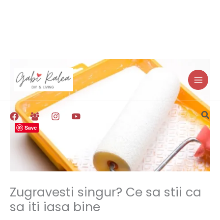
Skip
to
content
Sea
Save
Zugravesti singur? Ce sa stii ca
sa iti iasa bine