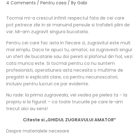
4 Comments
/
Pentru casa
/ By
Gabi
Tocmai mi-a crescut infinit respectul fata de cei care
pot petrece zile in sir manuind pensule si trafaleti plini de
var. Mi-am zugravit singura bucataria.
Pentru cei care fac asta in fiecare zi, zugravitul este mult
mai simplu. Daca te apuci tu, amator, sa zugravesti singur
un sfert de bucatarie sau doi pereti si plafonul din hol, vezi
cata munca este. Si tocmai pentru ca nu suntem
profesionisti, operatiunea asta necesita o multime de
pregatiri si explicatii clare, ca pentru necunoscatori,
inclusiv pentru lucruri ce par evidente.
Nu rade: la prima zugraveala, vei vedea pe pielea ta – la
propriu si la figurat – ca toate trucurile pe care le-am
trecut aici au sens!
Citeste si „GHIDUL ZUGRAVULUI AMATOR”
Despre materialele necesare