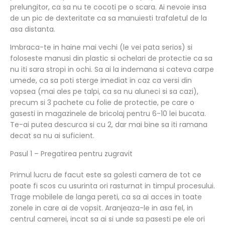
prelungitor, ca sa nu te cocoti pe o scara. Ai nevoie insa
de un pic de dexteritate ca sa manuiesti trafaletul de la
asa distanta.
Imbraca-te in haine mai vechi (le vei pata serios) si
foloseste manusi din plastic si ochelari de protectie ca sa
nu iti sara stropi in ochi. Sa ai la indemana si cateva carpe
umede, ca sa poti sterge imediat in caz ca versi din
vopsea (mai ales pe talpi, ca sa nu aluneci si sa cazi),
precum si 3 pachete cu folie de protectie, pe care o
gasesti in magazinele de bricolaj pentru 6-10 lei bucata.
Te-ai putea descurca si cu 2, dar mai bine sa iti ramana
decat sa nu ai suficient.
Pasul 1 – Pregatirea pentru zugravit
Primul lucru de facut este sa golesti camera de tot ce
poate fi scos cu usurinta ori rasturnat in timpul procesului.
Trage mobilele de langa pereti, ca sa ai acces in toate
zonele in care ai de vopsit. Aranjeaza-le in asa fel, in
centrul camerei, incat sa ai si unde sa pasesti pe ele ori