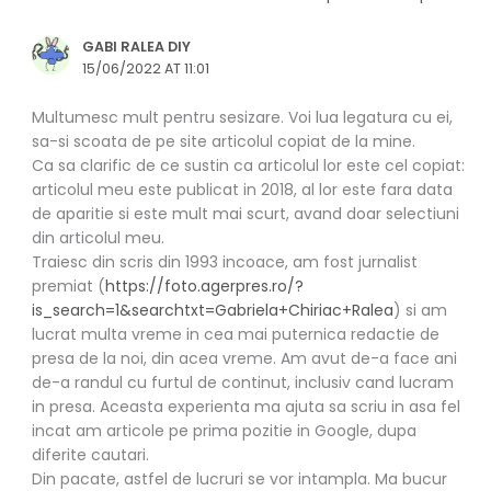
GABI RALEA DIY
15/06/2022 AT 11:01
Multumesc mult pentru sesizare. Voi lua legatura cu ei,
sa-si scoata de pe site articolul copiat de la mine.
Ca sa clarific de ce sustin ca articolul lor este cel copiat:
articolul meu este publicat in 2018, al lor este fara data
de aparitie si este mult mai scurt, avand doar selectiuni
din articolul meu.
Traiesc din scris din 1993 incoace, am fost jurnalist
premiat (
https://foto.agerpres.ro/?
is_search=1&searchtxt=Gabriela+Chiriac+Ralea
) si am
lucrat multa vreme in cea mai puternica redactie de
presa de la noi, din acea vreme. Am avut de-a face ani
de-a randul cu furtul de continut, inclusiv cand lucram
in presa. Aceasta experienta ma ajuta sa scriu in asa fel
incat am articole pe prima pozitie in Google, dupa
diferite cautari.
Din pacate, astfel de lucruri se vor intampla. Ma bucur