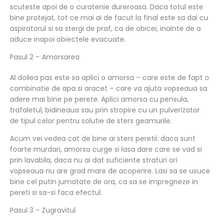
scuteste apoi de o curatenie dureroasa. Daca totul este
bine protejat, tot ce mai ai de facut la final este sa dai cu
aspiratorul si sa stergi de praf, ca de obicei, inainte de a
aduce inapoi obiectele evacuate.
Pasul 2 – Amorsarea
Al doilea pas este sa aplici o amorsa – care este de fapt o
combinatie de apa si aracet – care va ajuta vopseaua sa
adere mai bine pe perete. Aplici amorsa cu pensula,
trafaletul, bidineaua sau prin stropire cu un pulverizator
de tipul celor pentru solutie de sters geamurile.
Acum vei vedea cat de bine ai sters peretii: daca sunt
foarte murdari, amorsa curge si lasa dare care se vad si
prin lavabila, daca nu ai dat suficiente straturi ori
vopseaua nu are grad mare de acoperire. Lasi sa se usuce
bine cel putin jumatate de ora, ca sa se impregneze in
pereti si sa-si faca efectul.
Pasul 3 – Zugravitul