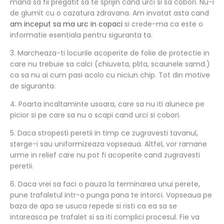
mana sa fii pregatit sa te sprijin cand urci si sa cobori. Nu-i
de glumit cu o cazatura zdravana. Am invatat asta cand
am inceput sa ma urc in copaci
si crede-ma ca este o
informatie esentiala pentru siguranta ta.
3. Marcheaza-ti locurile acoperite de folie de protectie in
care nu trebuie sa calci (chiuveta, plita, scaunele samd.)
ca sa nu ai cum pasi acolo cu niciun chip. Tot din motive
de siguranta.
4. Poarta incaltaminte usoara, care sa nu iti alunece pe
picior si pe care sa nu o scapi cand urci si cobori.
5. Daca stropesti peretii in timp ce zugravesti tavanul,
sterge-i sau uniformizeaza vopseaua. Altfel, vor ramane
urme in relief care nu pot fi acoperite cand zugravesti
peretii.
6. Daca vrei sa faci o pauza la terminarea unui perete,
pune trafaletul intr-o punga pana te intorci. Vopseaua pe
baza de apa se usuca repede si risti ca ea sa se
intareasca pe trafalet si sa iti complici procesul. Fie va