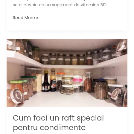
sa ai nevoie de un supliment de vitamina B12.
7
Read More »
activitati
casnice
care
te
seaca
de
energie
+
solutii
Cum faci un raft special
pentru condimente