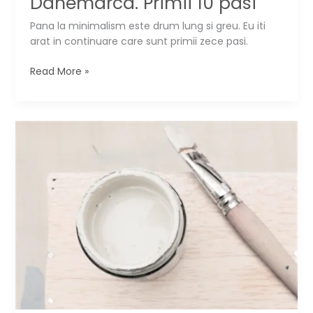
Danemarca. Primii 10 pasi
Pana la minimalism este drum lung si greu. Eu iti
arat in continuare care sunt primii zece pasi.
Drumul
Read More »
spre
minimalism,
ca
autostrada
spre
Danemarca.
Primii
10
pasi