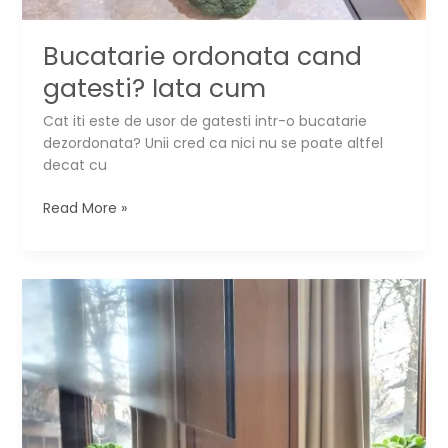
Bucatarie ordonata cand
gatesti? Iata cum
Cat iti este de usor de gatesti intr-o bucatarie
dezordonata? Unii cred ca nici nu se poate altfel
decat cu
Bucatarie
Read More »
ordonata
cand
gatesti?
Iata
cum