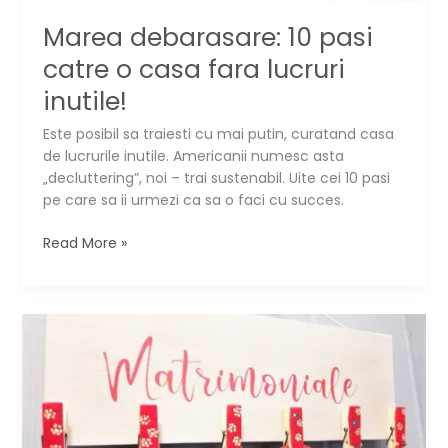
Marea debarasare: 10 pasi
catre o casa fara lucruri
inutile!
Este posibil sa traiesti cu mai putin, curatand casa
de lucrurile inutile. Americanii numesc asta
„decluttering”, noi – trai sustenabil. Uite cei 10 pasi
pe care sa ii urmezi ca sa o faci cu succes.
Marea
Read More »
debarasare:
10
pasi
catre
o
casa
fara
lucruri
inutile!