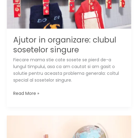
Ajutor in organizare: clubul
sosetelor singure
Fiecare mama stie cate sosete se pierd de-a
lungul timpului, asa ca am cautat si am gasit o
solutie pentru aceasta problema generala: coltul
special al sosetelor singure.
Ajutor
Read More »
in
organizare:
clubul
sosetelor
singure