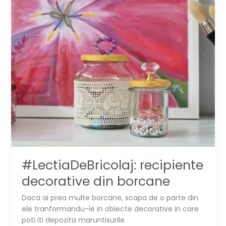
suporturi
imbracate
in
textil
#LectiaDeBricolaj: recipiente
decorative din borcane
Daca ai prea multe borcane, scapa de o parte din
ele tranformandu-le in obiecte decorative in care
poti iti depozita maruntisurile