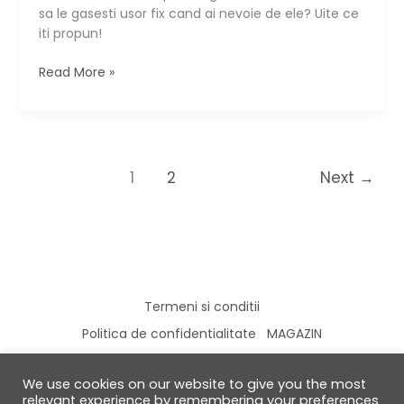
sa le gasesti usor fix cand ai nevoie de ele? Uite ce
iti propun!
Ladita
Read More »
asta
pentru
scule
nu
trebuie
1
2
Next
→
sa
o
ascunzi
Termeni si conditii
Politica de confidentialitate
MAGAZIN
We use cookies on our website to give you the most
relevant experience by remembering your preferences