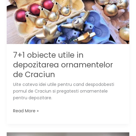
se
incurce
7+1 obiecte utile in
depozitarea ornamentelor
de Craciun
Uite cateva idei utile pentru cand despodobesti
pomul de Craciun si pregatesti ornamentele
pentru depozitare.
7+1
Read More »
obiecte
utile
in