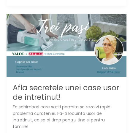
sa
reduci
praful
din
casa
Afla secretele unei case usor
de intretinut!
Fa schimbari care sa-ti permita sa rezolvi rapid
problema curateniei. Fa-ti locuinta usor de
intretinut, ca sa ai timp pentru tine si pentru
familie!