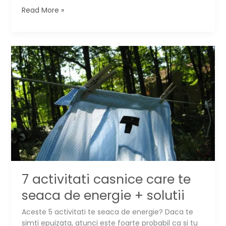
15
Read More »
trucuri
prin
care
sa
iti
faci
casa
usor
de
curatat
7 activitati casnice care te
seaca de energie + solutii
Aceste 5 activitati te seaca de energie? Daca te
simti epuizata, atunci este foarte probabil ca si tu