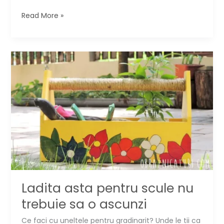
#LectiaDeBricolaj:
Read More »
recipiente
decorative
din
borcane
Ladita asta pentru scule nu
trebuie sa o ascunzi
Ce faci cu uneltele pentru gradinarit? Unde le tii ca