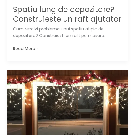
Spatiu lung de depozitare?
Construieste un raft ajutator
Cum rezolvi problema unui spatiu atipic de
depozitare? Construiesti un raft pe masura.
Spatiu
Read More »
lung
de
depozitare?
Construieste
un
raft
ajutator