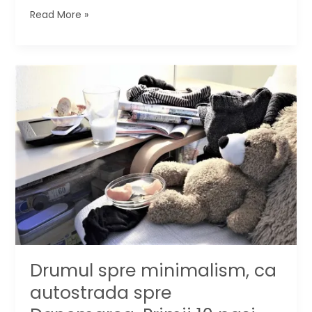
Afla
Read More »
secretele
unei
case
usor
de
intretinut!
Drumul spre minimalism, ca
autostrada spre