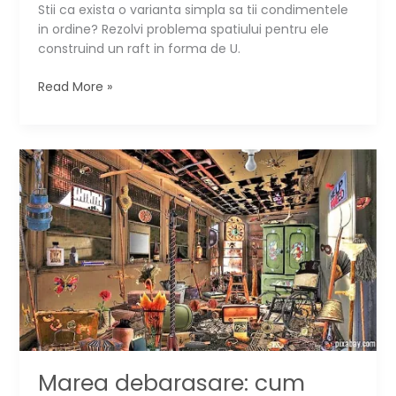
Stii ca exista o varianta simpla sa tii condimentele
in ordine? Rezolvi problema spatiului pentru ele
construind un raft in forma de U.
Cum
Read More »
faci
un
raft
special
pentru
condimente
Marea debarasare: cum