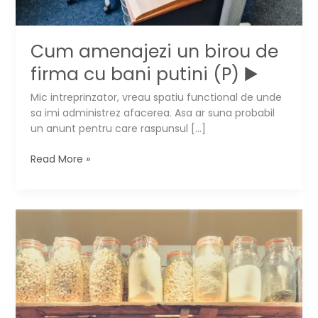
Cum amenajezi un birou de
firma cu bani putini (P) ▶️
Mic intreprinzator, vreau spatiu functional de unde
sa imi administrez afacerea. Asa ar suna probabil
un anunt pentru care raspunsul […]
Cum
Read More »
amenajezi
un
birou
de
firma
cu
bani
putini
(P)
▶️