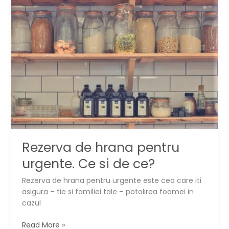
Rezerva de hrana pentru
urgente. Ce si de ce?
Rezerva de hrana pentru urgente este cea care iti
asigura – tie si familiei tale – potolirea foamei in
cazul
Rezerva
Read More »