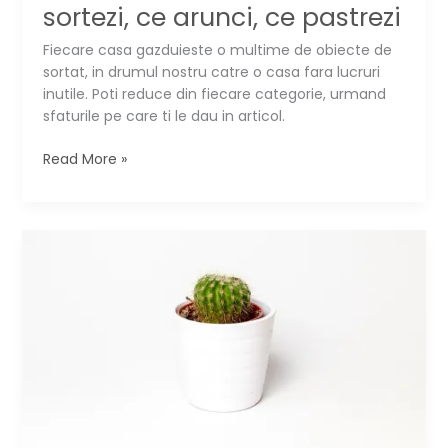
sortezi, ce arunci, ce pastrezi
Fiecare casa gazduieste o multime de obiecte de
sortat, in drumul nostru catre o casa fara lucruri
inutile. Poti reduce din fiecare categorie, urmand
sfaturile pe care ti le dau in articol.
Marea
Read More »
debarasare:
cum
sortezi,
ce
arunci,
ce
pastrezi