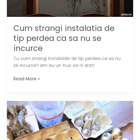
Cum strangi instalatia de
tip perdea ca sa nu se
incurce
Tu cum strangi instalatiile de tip perdea ca sa nu
se incurce? Am eu un truc sa-ti arat!
Cum
Read More »
strangi
instalatia
de
tip
perdea
ca
sa
nu