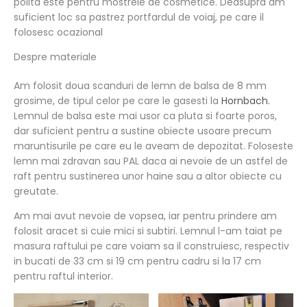
polita este pentru mostrele de cosmetice. Deasupra am
suficient loc sa pastrez portfardul de voiaj, pe care il
folosesc ocazional
Despre materiale
Am folosit doua scanduri de lemn de balsa de 8 mm
grosime, de tipul celor pe care le gasesti la
Hornbach.
Lemnul de balsa este mai usor ca pluta si foarte poros,
dar suficient pentru a sustine obiecte usoare precum
maruntisurile pe care eu le aveam de depozitat. Foloseste
lemn mai zdravan sau PAL daca ai nevoie de un astfel de
raft pentru sustinerea unor haine sau a altor obiecte cu
greutate.
Am mai avut nevoie de vopsea, iar pentru prindere am
folosit aracet si cuie mici si subtiri. Lemnul l-am taiat pe
masura raftului pe care voiam sa il construiesc, respectiv
in bucati de 33 cm si 19 cm pentru cadru si la 17 cm
pentru raftul interior.