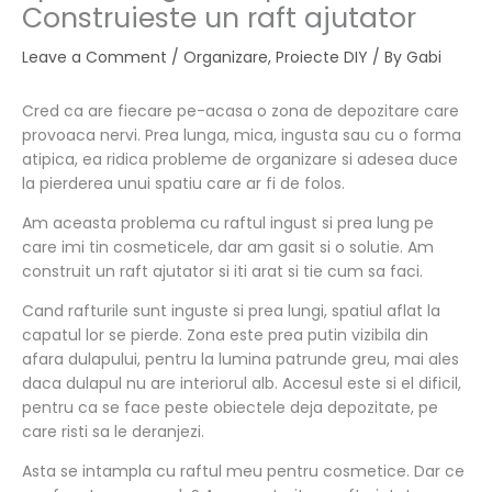
Construieste un raft ajutator
Leave a Comment
/
Organizare
,
Proiecte DIY
/ By
Gabi
Cred ca are fiecare pe-acasa o zona de depozitare care
provoaca nervi. Prea lunga, mica, ingusta sau cu o forma
atipica, ea ridica probleme de organizare si adesea duce
la pierderea unui spatiu care ar fi de folos.
Am aceasta problema cu raftul ingust si prea lung pe
care imi tin cosmeticele, dar am gasit si o solutie. Am
construit un raft ajutator si iti arat si tie cum sa faci.
Cand rafturile sunt inguste si prea lungi, spatiul aflat la
capatul lor se pierde. Zona este prea putin vizibila din
afara dulapului, pentru la lumina patrunde greu, mai ales
daca dulapul nu are interiorul alb. Accesul este si el dificil,
pentru ca se face peste obiectele deja depozitate, pe
care risti sa le deranjezi.
Asta se intampla cu raftul meu pentru cosmetice. Dar ce