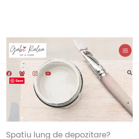
Skip
to
content
Sea
Save
Spatiu lung de depozitare?