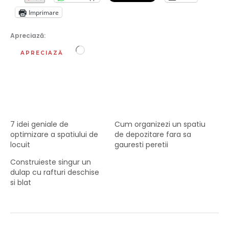
Imprimare
Apreciază:
Încarc...
APRECIAZĂ
7 idei geniale de
Cum organizezi un spatiu
optimizare a spatiului de
de depozitare fara sa
locuit
gauresti peretii
Construieste singur un
dulap cu rafturi deschise
si blat