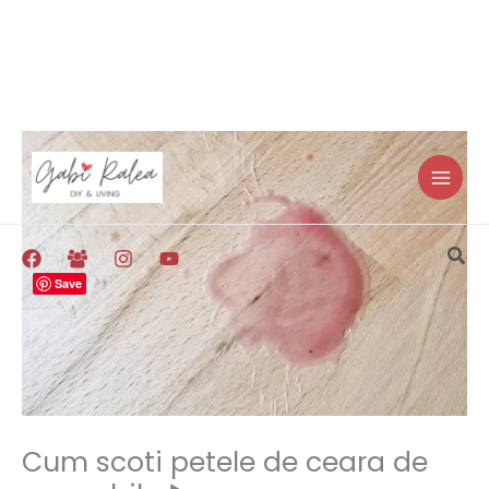
Skip
to
content
Sea
Save
Cum scoti petele de ceara de