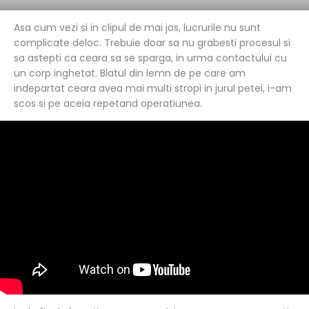
Asa cum vezi si in clipul de mai jos, lucrurile nu sunt
complicate deloc. Trebuie doar sa nu grabesti procesul si
sa astepti ca ceara sa se sparga, in urma contactului cu
un corp inghetat. Blatul din lemn de pe care am
indepartat ceara avea mai multi stropi in jurul petei, i-am
scos si pe aceia repetand operatiunea.