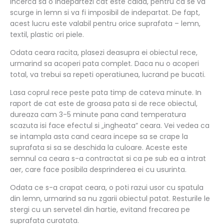
incerca sa o indepartezi cat este calda, pentru ca se va
scurge in lemn si va fi imposibil de indepartat. De fapt,
acest lucru este valabil pentru orice suprafata – lemn,
textil, plastic ori piele.
Odata ceara racita, plasezi deasupra ei obiectul rece,
urmarind sa acoperi pata complet. Daca nu o acoperi
total, va trebui sa repeti operatiunea, lucrand pe bucati.
Lasa coprul rece peste pata timp de cateva minute. In
raport de cat este de groasa pata si de rece obiectul,
dureaza cam 3-5 minute pana cand temperatura
scazuta isi face efectul si „ingheata” ceara. Vei vedea ca
se intampla asta cand ceara incepe sa se crape la
suprafata si sa se deschida la culoare. Aceste este
semnul ca ceara s-a contractat si ca pe sub ea a intrat
aer, care face posibila desprinderea ei cu usurinta.
Odata ce s-a crapat ceara, o poti razui usor cu spatula
din lemn, urmarind sa nu zgarii obiectul patat. Resturile le
stergi cu un servetel din hartie, evitand frecarea pe
suprafata curatata.