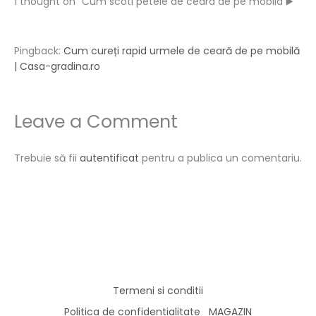
1 thought on “Cum scoti petele de ceara de pe mobila ▶️”
Pingback:
Cum cureți rapid urmele de ceară de pe mobilă
| Casa-gradina.ro
Leave a Comment
Trebuie să fii
autentificat
pentru a publica un comentariu.
Termeni si conditii
Politica de confidentialitate
MAGAZIN