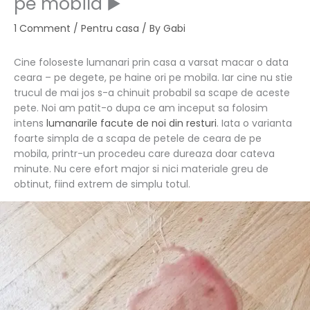
pe mobila ▶️
1 Comment
/
Pentru casa
/ By
Gabi
Cine foloseste lumanari prin casa a varsat macar o data
ceara – pe degete, pe haine ori pe mobila. Iar cine nu stie
trucul de mai jos s-a chinuit probabil sa scape de aceste
pete. Noi am patit-o dupa ce am inceput sa folosim
intens
lumanarile facute de noi din resturi
. Iata o varianta
foarte simpla de a scapa de petele de ceara de pe
mobila, printr-un procedeu care dureaza doar cateva
minute. Nu cere efort major si nici materiale greu de
obtinut, fiind extrem de simplu totul.