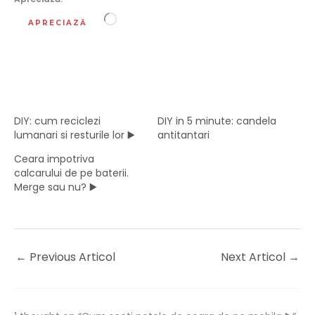
Încarc...
APRECIAZĂ
DIY: cum reciclezi
DIY in 5 minute: candela
lumanari si resturile lor ▶️
antitantari
Ceara impotriva
calcarului de pe baterii.
Merge sau nu? ▶️
←
Previous Articol
Next Articol
→