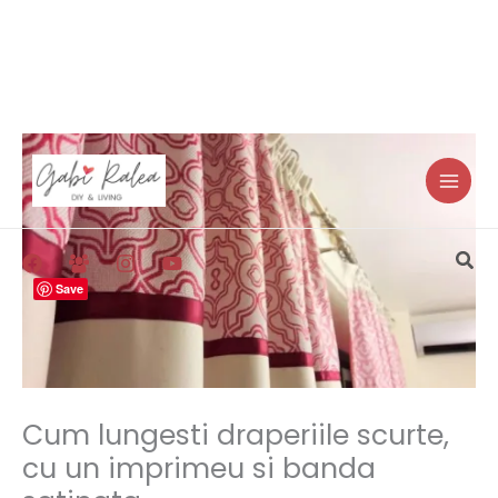
Skip
to
content
Sea
Save
Cum lungesti draperiile scurte,
cu un imprimeu si banda