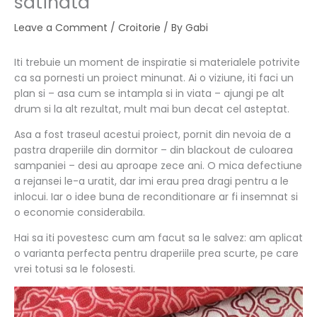
satinata
Leave a Comment
/
Croitorie
/ By
Gabi
Iti trebuie un moment de inspiratie si materialele potrivite
ca sa pornesti un proiect minunat. Ai o viziune, iti faci un
plan si – asa cum se intampla si in viata – ajungi pe alt
drum si la alt rezultat, mult mai bun decat cel asteptat.
Asa a fost traseul acestui proiect, pornit din nevoia de a
pastra draperiile din dormitor – din blackout de culoarea
sampaniei – desi au aproape zece ani. O mica defectiune
a rejansei le-a uratit, dar imi erau prea dragi pentru a le
inlocui. Iar o idee buna de reconditionare ar fi insemnat si
o economie considerabila.
Hai sa iti povestesc cum am facut sa le salvez: am aplicat
o varianta perfecta pentru draperiile prea scurte, pe care
vrei totusi sa le folosesti.