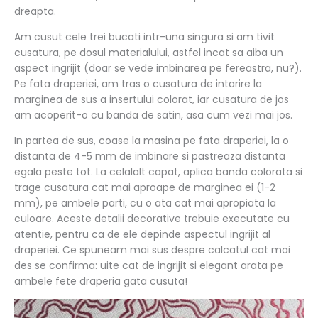
dreapta.
Am cusut cele trei bucati intr-una singura si am tivit
cusatura, pe dosul materialului, astfel incat sa aiba un
aspect ingrijit (doar se vede imbinarea pe fereastra, nu?).
Pe fata draperiei, am tras o cusatura de intarire la
marginea de sus a insertului colorat, iar cusatura de jos
am acoperit-o cu banda de satin, asa cum vezi mai jos.
In partea de sus, coase la masina pe fata draperiei, la o
distanta de 4-5 mm de imbinare si pastreaza distanta
egala peste tot. La celalalt capat, aplica banda colorata si
trage cusatura cat mai aproape de marginea ei (1-2
mm), pe ambele parti, cu o ata cat mai apropiata la
culoare. Aceste detalii decorative trebuie executate cu
atentie, pentru ca de ele depinde aspectul ingrijit al
draperiei. Ce spuneam mai sus despre calcatul cat mai
des se confirma: uite cat de ingrijit si elegant arata pe
ambele fete draperia gata cusuta!