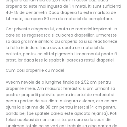
draperia ta este mai ingusta de 1,4 metri, iti sunt suficienti
40-45 de centimetri. Daca draperia ta este mai lata de
1,4 metri, cumpara 80 cm de material de completare.
Cat priveste alegerea lui, cauta un material imprimat, in
care sa se regaseasca si culoarea draperiilor. Urmareste
sa aiba grosime similara cu draperia ta si sa reactioneze
la fel la intindere. Inca ceva: cauta un material de
calitate, pentru ca altfel pigmentul imprimeului poate fi
prost, iar daca iese la spalat iti pateaza restul draperiei.
Cum cosi draperiile cu model
Aveam nevoie de o lungime finala de 2,52 cm pentru
draperiile mele. Am masurat fereastra si am urmarit sa
pastrez proportii potrivite pentru insertul de material si
pentru partea de sus dintr-o singura culoare, asa ca am
ajuns la o latime de 38 cm pentru insert si 14 cm pentru
banda bej (pe spatele careia este aplicata rejansa). Poti
folosi aceleasi dimensiuni si tu, pe care sa le scazi din
lungimea totala ca sa vezi cat trebuie sa aiba partea de