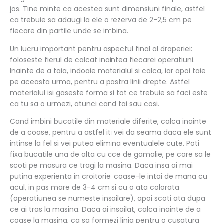
jos. Tine minte ca acestea sunt dimensiuni finale, astfel
ca trebuie sa adaugi la ele o rezerva de 2-2,5 cm pe
fiecare din partile unde se imbina.
Un lucru important pentru aspectul final al draperiei:
foloseste fierul de calcat inaintea fiecarei operatiuni.
Inainte de a taia, indoaie materialul si calca, iar apoi taie
pe aceasta urma, pentru a pastra linii drepte. Astfel
materialul isi gaseste forma si tot ce trebuie sa faci este
ca tu sa o urmezi, atunci cand tai sau cosi.
Cand imbini bucatile din materiale diferite, calca inainte
de a coase, pentru a astfel iti vei da seama daca ele sunt
intinse la fel si vei putea elimina eventualele cute. Poti
fixa bucatile una de alta cu ace de gamalie, pe care sa le
scoti pe masura ce tragi la masina. Daca insa ai mai
putina experienta in croitorie, coase-le intai de mana cu
acul, in pas mare de 3-4 cm si cu o ata colorata
(operatiunea se numeste insailare), apoi scoti ata dupa
ce ai tras la masina. Daca ai insailat, calca inainte de a
coase la masina, ca sa formezi linia pentru o cusatura