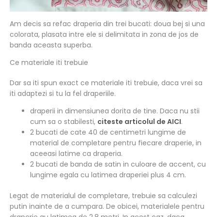
Am decis sa refac draperia din trei bucati: doua bej si una
colorata, plasata intre ele si delimitata in zona de jos de
banda aceasta superba.
Ce materiale iti trebuie
Dar sa iti spun exact ce materiale iti trebuie, daca vrei sa
iti adaptezi si tu la fel draperiile.
draperii in dimensiunea dorita de tine. Daca nu stii
cum sa o stabilesti,
citeste articolul de AICI
.
2 bucati de cate 40 de centimetri lungime de
material de completare pentru fiecare draperie, in
aceeasi latime ca draperia.
2 bucati de banda de satin in culoare de accent, cu
lungime egala cu latimea draperiei plus 4 cm.
Legat de materialul de completare, trebuie sa calculezi
putin inainte de a cumpara. De obicei, materialele pentru
draperie au latimea de 2,8 metri. In acest caz, daca