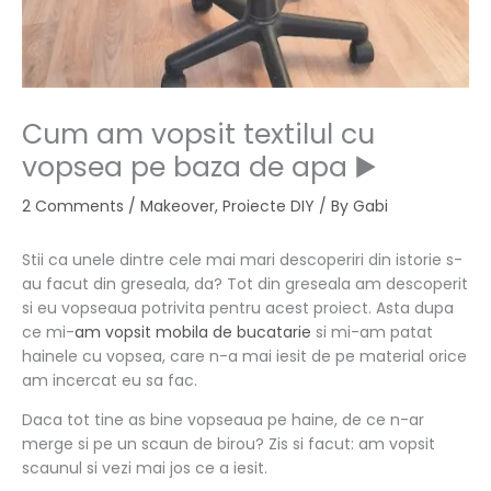
Cum am vopsit textilul cu
vopsea pe baza de apa ▶️
2 Comments
/
Makeover
,
Proiecte DIY
/ By
Gabi
Stii ca unele dintre cele mai mari descoperiri din istorie s-
au facut din greseala, da? Tot din greseala am descoperit
si eu vopseaua potrivita pentru acest proiect. Asta dupa
ce mi-
am vopsit mobila de bucatarie
si mi-am patat
hainele cu vopsea, care n-a mai iesit de pe material orice
am incercat eu sa fac.
Daca tot tine as bine vopseaua pe haine, de ce n-ar
merge si pe un scaun de birou? Zis si facut: am vopsit
scaunul si vezi mai jos ce a iesit.