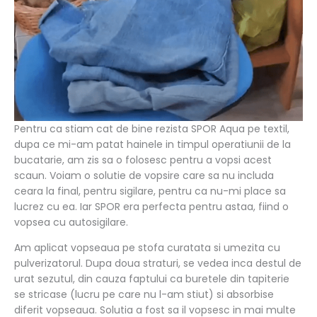
Pentru ca stiam cat de bine rezista SPOR Aqua pe textil,
dupa ce mi-am patat hainele in timpul operatiunii de la
bucatarie, am zis sa o folosesc pentru a vopsi acest
scaun. Voiam o solutie de vopsire care sa nu includa
ceara la final, pentru sigilare, pentru ca nu-mi place sa
lucrez cu ea. Iar SPOR era perfecta pentru astaa, fiind o
vopsea cu autosigilare.
Am aplicat vopseaua pe stofa curatata si umezita cu
pulverizatorul. Dupa doua straturi, se vedea inca destul de
urat sezutul, din cauza faptului ca buretele din tapiterie
se stricase (lucru pe care nu l-am stiut) si absorbise
diferit vopseaua. Solutia a fost sa il vopsesc in mai multe