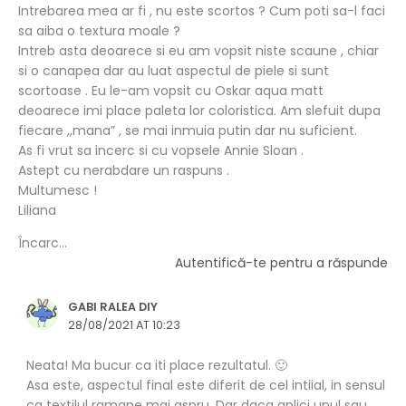
Intrebarea mea ar fi , nu este scortos ? Cum poti sa-l faci
sa aiba o textura moale ?
Intreb asta deoarece si eu am vopsit niste scaune , chiar
si o canapea dar au luat aspectul de piele si sunt
scortoase . Eu le-am vopsit cu Oskar aqua matt
deoarece imi place paleta lor coloristica. Am slefuit dupa
fiecare ,,mana” , se mai inmuia putin dar nu suficient.
As fi vrut sa incerc si cu vopsele Annie Sloan .
Astept cu nerabdare un raspuns .
Multumesc !
Liliana
Încarc...
Autentifică-te pentru a răspunde
GABI RALEA DIY
28/08/2021 AT 10:23
Neata! Ma bucur ca iti place rezultatul. 🙂
Asa este, aspectul final este diferit de cel intiial, in sensul
ca textilul ramane mai aspru. Dar daca aplici unul sau