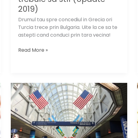
2019)
Drumul tau spre concediul in Grecia ori
Turcia trece prin Bulgaria. Uite la ce sa te
astepti cand conduci prin tara vecina!
La
Read More »
volan
prin
Bulgaria:
ce
trebuie
sa
stii
(Update
2019)