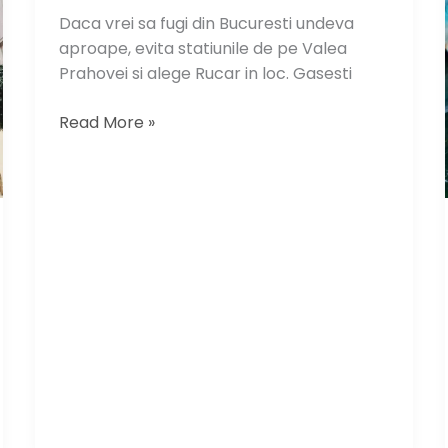
Daca vrei sa fugi din Bucuresti undeva
aproape, evita statiunile de pe Valea
Prahovei si alege Rucar in loc. Gasesti
Destinatii
Read More »
de
weekend:
Rucar