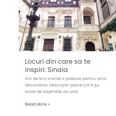
Pitt
in
barca
mea?
Locuri din care sa te
inspiri: Sinaia
Am de la o vreme o pasiune pentru arta
decorativa. Descopar peste tot in jur
surse de inspiratie, iar unul
Locuri
Read More »
din