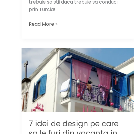
trebuie sa stii daca trebuie sa conduci
prin Turcia!
La
Read More »
volan
prin
Turcia:
ce
trebuie
sa
stii
(Update
2019)
7 idei de design pe care
sa le furi din vacanta in