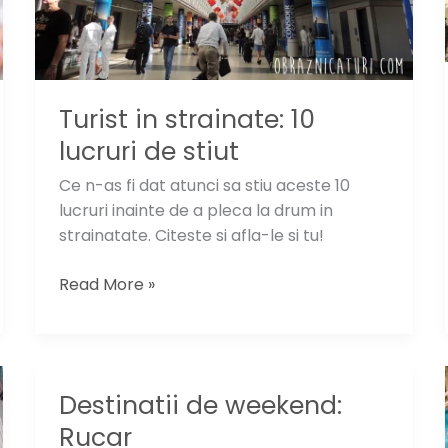
Turist in strainate: 10
lucruri de stiut
Ce n-as fi dat atunci sa stiu aceste 10
lucruri inainte de a pleca la drum in
strainatate. Citeste si afla-le si tu!
Turist
Read More »
in
strainate:
10
lucruri
Destinatii de weekend:
de
Rucar
stiut