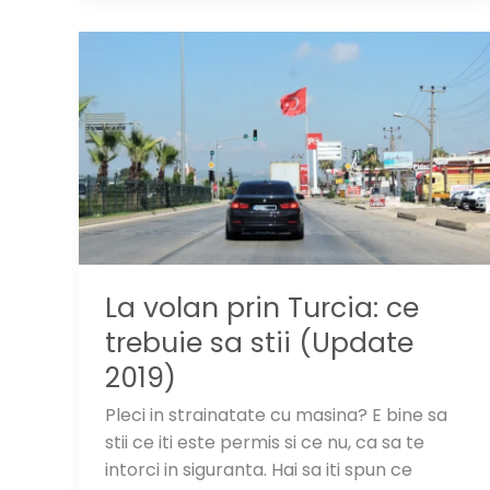
„furate”
din
vacantele
in
Turcia
La volan prin Turcia: ce
trebuie sa stii (Update
2019)
Pleci in strainatate cu masina? E bine sa
stii ce iti este permis si ce nu, ca sa te
intorci in siguranta. Hai sa iti spun ce