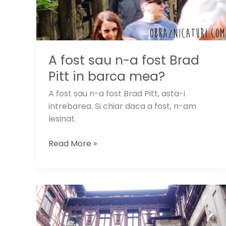
in
Grecia
A fost sau n-a fost Brad
Pitt in barca mea?
A fost sau n-a fost Brad Pitt, asta-i
intrebarea. Si chiar daca a fost, n-am
lesinat.
A
Read More »
fost
sau
n-
a
fost
Brad