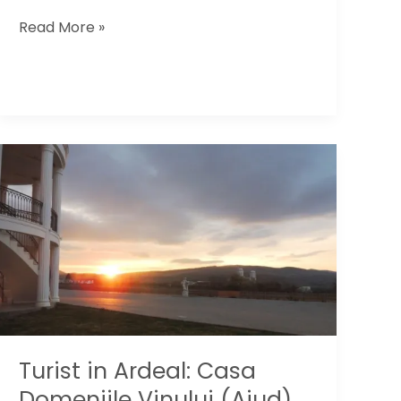
Vacanta
Read More »
in
Turcia:
ce
trebuie
sa
stii
(Update
2019)
Turist in Ardeal: Casa
Domeniile Vinului (Aiud)