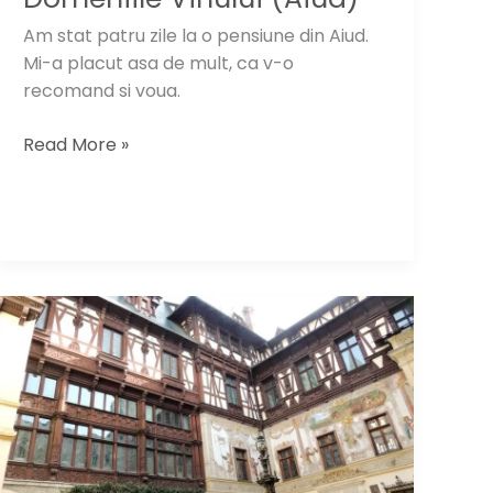
Am stat patru zile la o pensiune din Aiud.
Mi-a placut asa de mult, ca v-o
recomand si voua.
Turist
Read More »
in
Ardeal:
Casa
Domeniile
Vinului
(Aiud)