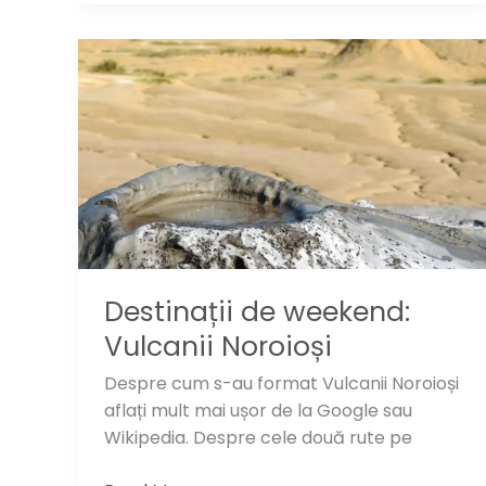
care
sa
te
inspiri:
Sinaia
Destinații de weekend:
Vulcanii Noroioși
Despre cum s-au format Vulcanii Noroioși
aflați mult mai ușor de la Google sau
Wikipedia. Despre cele două rute pe