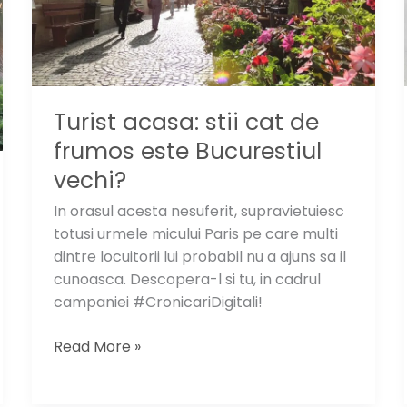
Turist acasa: stii cat de
frumos este Bucurestiul
vechi?
In orasul acesta nesuferit, supravietuiesc
totusi urmele micului Paris pe care multi
dintre locuitorii lui probabil nu a ajuns sa il
cunoasca. Descopera-l si tu, in cadrul
campaniei #CronicariDigitali!
Turist
Read More »
acasa:
stii