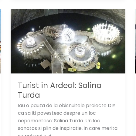
cat
de
frumos
este
Bucurestiul
vechi?
Turist in Ardeal: Salina
Turda
Iau o pauza de la obisnuitele proiecte DIY
ca sa iti povestesc despre un loc
nepamantesc: Salina Turda. Un loc
sanatos si plin de inspiratie, in care merita
sa petreci o zi.