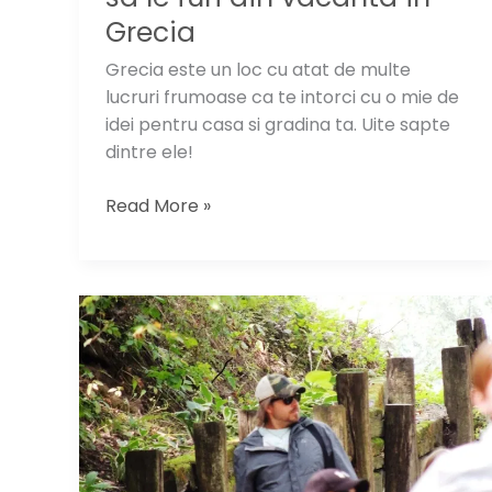
Grecia
Grecia este un loc cu atat de multe
lucruri frumoase ca te intorci cu o mie de
idei pentru casa si gradina ta. Uite sapte
dintre ele!
7
Read More »
idei
de
design
pe
care
sa
le
furi
din
vacanta