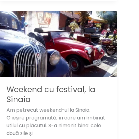
weekend:
Dino
Park
Rasnov
Weekend cu festival, la
Sinaia
Am petrecut weekend-ul la Sinaia.
O ieșire programată, în care am îmbinat
utilul cu plăcutul. S-a nimenit bine: cele
două zile și