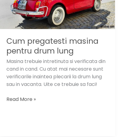
Cum pregatesti masina
pentru drum lung
Masina trebuie intretinuta si verificata din
cand in cand. Cu atat mai necesare sunt
verificarile inaintea plecarii la drum lung
sau in vacanta. Uite ce trebuie sa faci!
Cum
Read More »
pregatesti
masina
pentru
drum