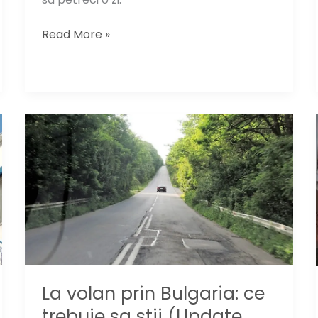
Turist
Read More »
in
Ardeal:
Salina
Turda
La volan prin Bulgaria: ce
trebuie sa stii (Update