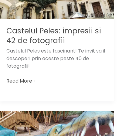
Castelul Peles: impresii si
42 de fotografii
Castelul Peles este fascinant! Te invit sa il
descoperi prin aceste peste 40 de
fotografii!
Castelul
Read More »
Peles:
impresii
si
42
de
fotografii