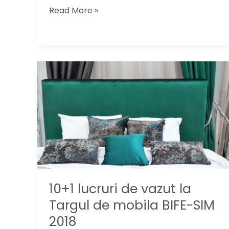
Hai
Read More »
la
vernisaj!
15
artisti
expun
lucrari
inspirate
din
culturile
Cucuteni
si
Hamangia
10+1 lucruri de vazut la
Targul de mobila BIFE-SIM
2018