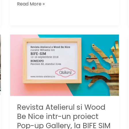
O
Read More »
carte
pentru
inspiratia
ta:
„The
Colorist”
de
la
Annie
Sloan
Revista Atelierul si Wood
Be Nice intr-un proiect
Pop-up Gallery, la BIFE SIM