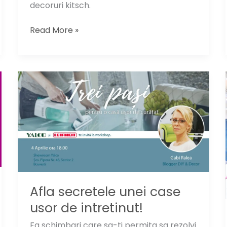
decoruri kitsch.
Idei
Read More »
de
design
„furate”
din
vacantele
in
Turcia
Afla secretele unei case
usor de intretinut!
Fa schimbari care sa-ti permita sa rezolvi