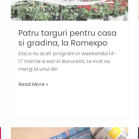
Patru targuri pentru casa
si gradina, la Romexpo
Daca nu ai alt program in weekendul 14-
17 martie si esti in Bucuresti, te invit sa
mergi la unul din
Patru
Read More »
targuri
pentru
casa
si
gradina,
la
Romexpo