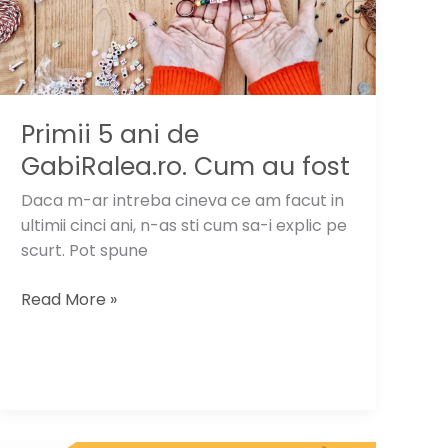
Primii 5 ani de
GabiRalea.ro. Cum au fost
Daca m-ar intreba cineva ce am facut in
ultimii cinci ani, n-as sti cum sa-i explic pe
scurt. Pot spune
Primii
Read More »
5
ani
de
GabiRalea.ro.
Cum