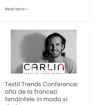
In
Read More »
design
interior
si
in
moda,
se
poarta
sustenabilitatea
Textil Trends Conference:
afla de la francezi
tendintele in moda si