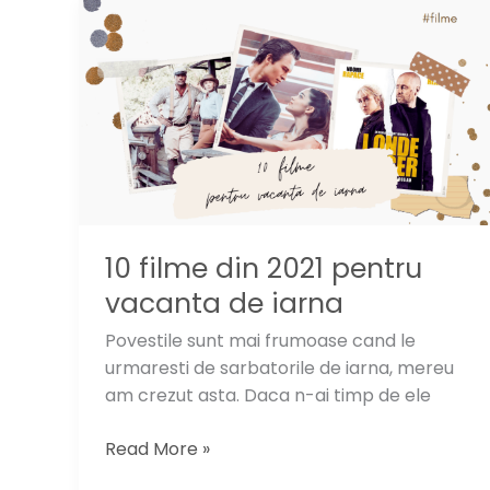
la
ateliere
diy
la
Leroy
Merlin
(P)
10 filme din 2021 pentru
vacanta de iarna
Povestile sunt mai frumoase cand le
urmaresti de sarbatorile de iarna, mereu
am crezut asta. Daca n-ai timp de ele
10
Read More »
filme