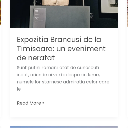
Expozitia Brancusi de la
Timisoara: un eveniment
de neratat
Sunt putini romanii atat de cunoscuti
incat, oriunde ai vorbi despre in lume,
numele lor starnesc admiratia celor care
le
Expozitia
Read More »
Brancusi
de
la