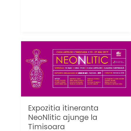
din
2021
pentru
vacanta
de
iarna
Expozitia itineranta
NeoNlitic ajunge la
Timisoara