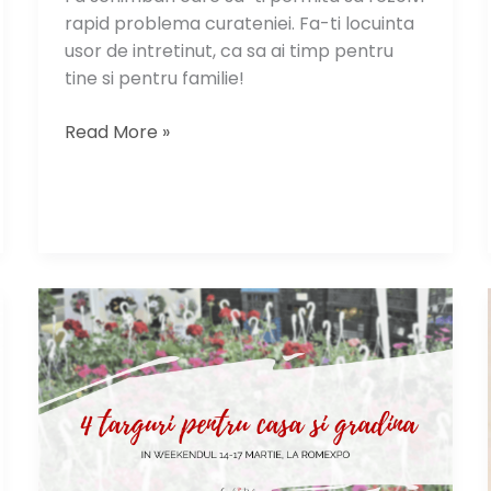
rapid problema curateniei. Fa-ti locuinta
usor de intretinut, ca sa ai timp pentru
tine si pentru familie!
Afla
Read More »
secretele
unei
case
usor
de
intretinut!