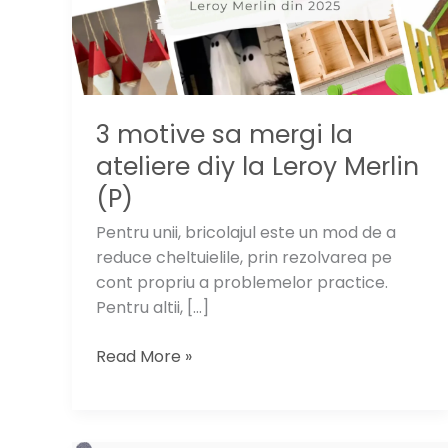
3 motive sa mergi la
ateliere diy la Leroy Merlin
(P)
Pentru unii, bricolajul este un mod de a
reduce cheltuielile, prin rezolvarea pe
cont propriu a problemelor practice.
Pentru altii, […]
3
Read More »
motive
sa
mergi