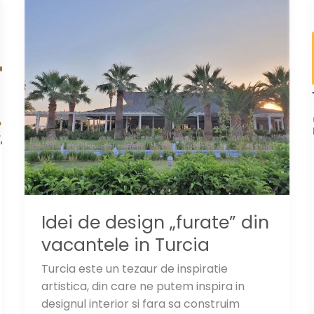
Timisoara:
un
eveniment
de
neratat
Idei de design „furate” din
vacantele in Turcia
Turcia este un tezaur de inspiratie
artistica, din care ne putem inspira in
designul interior si fara sa construim