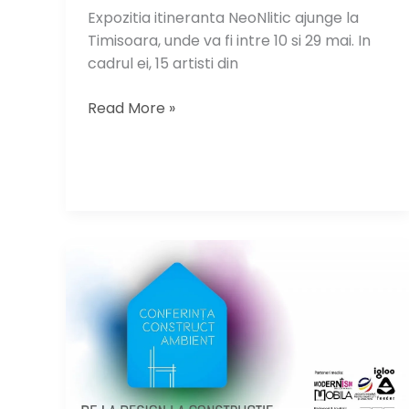
Expozitia itineranta NeoNlitic ajunge la
Timisoara, unde va fi intre 10 si 29 mai. In
cadrul ei, 15 artisti din
Expozitia
Read More »
itineranta
NeoNlitic
ajunge
la
Timisoara