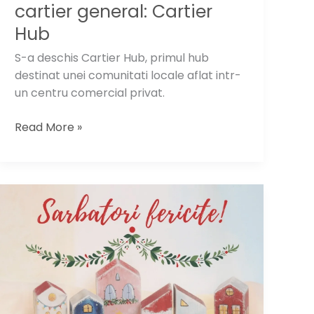
cartier general: Cartier
Hub
S-a deschis Cartier Hub, primul hub
destinat unei comunitati locale aflat intr-
un centru comercial privat.
Comunitatea
Read More »
are
un
cartier
general:
Cartier
Hub