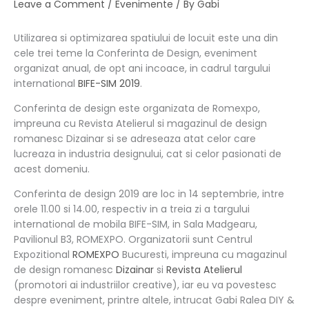
Leave a Comment
/
Evenimente
/ By
Gabi
Utilizarea si optimizarea spatiului de locuit este una din
cele trei teme la Conferinta de Design, eveniment
organizat anual, de opt ani incoace, in cadrul targului
international
BIFE-SIM 2019
.
Conferinta de design este organizata de Romexpo,
impreuna cu Revista Atelierul si magazinul de design
romanesc Dizainar si se adreseaza atat celor care
lucreaza in industria designului, cat si celor pasionati de
acest domeniu.
Conferinta de design 2019 are loc in 14 septembrie, intre
orele 11.00 si 14.00, respectiv in a treia zi a targului
international de mobila BIFE-SIM, in Sala Madgearu,
Pavilionul B3, ROMEXPO. Organizatorii sunt Centrul
Expozitional
ROMEXPO
Bucuresti, impreuna cu magazinul
de design romanesc
Dizainar
si
Revista Atelierul
(promotori ai industriilor creative), iar eu va povestesc
despre eveniment, printre altele, intrucat Gabi Ralea DIY &