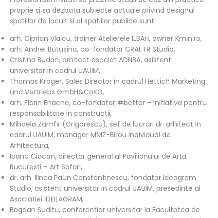
proprie si sa dezbata subiecte actuale privind designul
spatiilor de locuit si al spatiilor publice sunt:
arh. Ciprian Vlaicu, trainer Atelierele ILBAH, owner Kmin.ro,
arh. Andrei Butusina, co-fondator CRAFTR Studio,
Cristina Budan, arhitect asociat ADNBA, asistent
universitar in cadrul UAUIM,
Thomas Kröger, Sales Director in cadrul Hettich Marketing
und Vertriebs GmbH&CoKG,
arh. Florin Enache, co-fondator #better – Initiativa pentru
responsabilitate in constructii,
Mihaela Zamfir (Grigorescu), sef de lucrari dr. arhitect in
cadrul UAUIM, manager MMZ-Birou Individual de
Arhitectura,
Ioana Ciocan, director general al Pavilionului de Arta
Bucuresti – Art Safari,
dr. arh. Ilinca Paun Constantinescu, fondator Ideogram
Studio, asistent universitar in cadrul UAUIM, presedinte al
Asociatiei IDEILAGRAM,
Bogdan Suditu, conferentiar universitar la Facultatea de