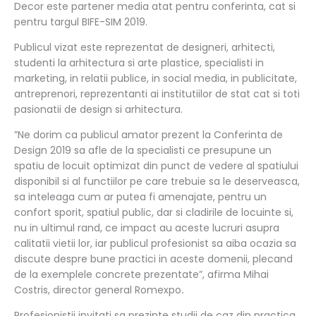
Decor este partener media atat pentru conferinta, cat si
pentru targul BIFE-SIM 2019.
Publicul vizat este reprezentat de designeri, arhitecti,
studenti la arhitectura si arte plastice, specialisti in
marketing, in relatii publice, in social media, in publicitate,
antreprenori, reprezentanti ai institutiilor de stat cat si toti
pasionatii de design si arhitectura.
”Ne dorim ca publicul amator prezent la Conferinta de
Design 2019 sa afle de la specialisti ce presupune un
spatiu de locuit optimizat din punct de vedere al spatiului
disponibil si al functiilor pe care trebuie sa le deserveasca,
sa inteleaga cum ar putea fi amenajate, pentru un
confort sporit, spatiul public, dar si cladirile de locuinte si,
nu in ultimul rand, ce impact au aceste lucruri asupra
calitatii vietii lor, iar publicul profesionist sa aiba ocazia sa
discute despre bune practici in aceste domenii, plecand
de la exemplele concrete prezentate”, afirma Mihai
Costris, director general Romexpo
.
Profesionistii invitati sa prezinte studii de caz din practica