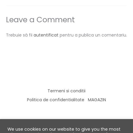
Leave a Comment
Trebuie să fii
autentificat
pentru a publica un comentariu.
Termeni si conditii
Politica de confidentialitate
MAGAZIN
We use cookies on our website to give you the most
© 2026 GabiRalea.ro | DIY & Living