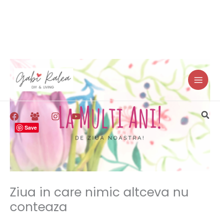
Skip
to
content
Sea
Save
Ziua in care nimic altceva nu
conteaza