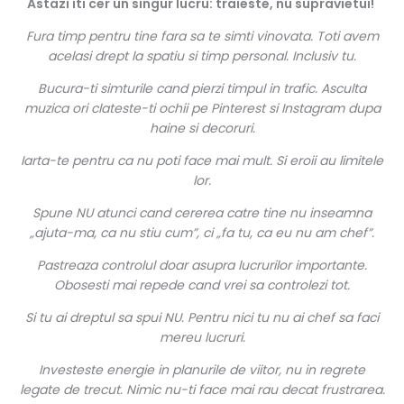
Astazi iti cer un singur lucru: traieste, nu supravietui!
Fura timp pentru tine fara sa te simti vinovata. Toti avem
acelasi drept la spatiu si timp personal. Inclusiv tu.
Bucura-ti simturile cand pierzi timpul in trafic. Asculta
muzica ori clateste-ti ochii pe Pinterest si Instagram dupa
haine si decoruri.
Iarta-te pentru ca nu poti face mai mult. Si eroii au limitele
lor.
Spune NU atunci cand cererea catre tine nu inseamna
„ajuta-ma, ca nu stiu cum”, ci „fa tu, ca eu nu am chef”.
Pastreaza controlul doar asupra lucrurilor importante.
Obosesti mai repede cand vrei sa controlezi tot.
Si tu ai dreptul sa spui NU. Pentru nici tu nu ai chef sa faci
mereu lucruri.
Investeste energie in planurile de viitor, nu in regrete
legate de trecut. Nimic nu-ti face mai rau decat frustrarea.