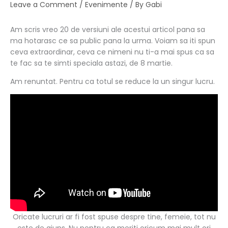
Leave a Comment
/
Evenimente
/ By
Gabi
Am scris vreo 20 de versiuni ale acestui articol pana sa
ma hotarasc ce sa public pana la urma. Voiam sa iti spun
ceva extraordinar, ceva ce nimeni nu ti-a mai spus ca sa
te fac sa te simti speciala astazi, de 8 martie.
Am renuntat. Pentru ca totul se reduce la un singur lucru.
Oricate lucruri ar fi fost spuse despre tine, femeie, tot nu
este de ajuns. Nu pentru ca meriti oricum mai mult ori