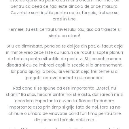
pentru ca ceea ce faci este dincolo de orice masura.
Cuvintele sunt inutile pentru ca tu, femeie, trebuie sa
crezi in tine.
Femeie, tu esti centrul universului tau, asa ca traieste si
simte ca atare!
Stiu ca dimineata, pana sa te dai jos din pat, ai facut deja
in minte vreo zece liste cu lucruri de facut si sapte planuri
de bataie pentru situatiile de peste zi. Stii ce veti manca
diseara si cu ce imbraci copiii la scoala si la antrenament.
Iar pana ajungi la birou, ai verificat deja trei teme si ai
pregatit cateva pachete cu mancare.
Razi cand ti se spune ca esti importanta. „Merci, nu
stiam!” Ba stiai, fiecare dintre noi stie asta, dar rareori ne si
acordam importanta cuvenita. Rareori traducem
importanta asta prin timp si grija fata de noi, fara sa ne
chinuie o umbra de vinovatie cand furi timp pentru tine
din joaca ori temele celui mic.