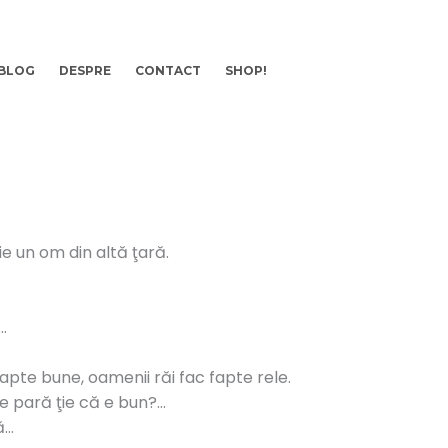
BLOG
DESPRE
CONTACT
SHOP!
ie un om din altă ţară.
…
apte bune, oamenii răi fac fapte rele.
se pară ţie că e bun?…
ă…