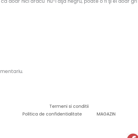
t, că doar nici dracu' nu-i aşa negru, poate o fi şi el doar 
omentariu.
Termeni si conditii
Politica de confidentialitate
MAGAZIN