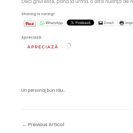
Deci griul este, până la urmă, o altă nuanţă de 
Sharing is caring!
WhatsApp
Email
Imp
Apreciază:
Încarc...
APRECIAZĂ
Un personaj bun rău…
←
Previous Articol