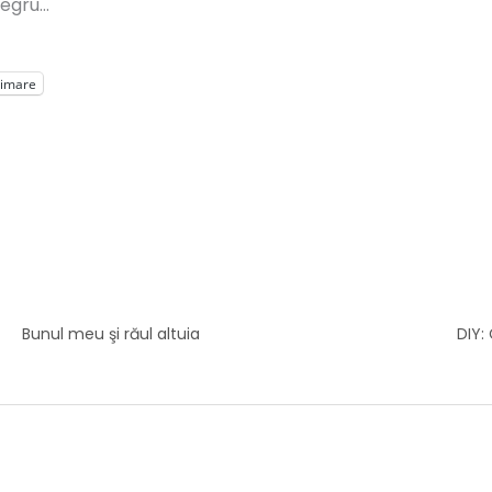
negru…
rimare
Bunul meu şi răul altuia
DIY: