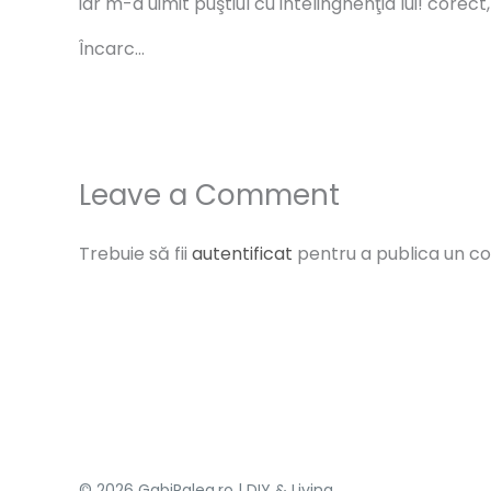
iar m-a uimit puştiul cu intelinghenţia lui! corec
Încarc...
Leave a Comment
Trebuie să fii
autentificat
pentru a publica un c
© 2026 GabiRalea.ro | DIY & Living