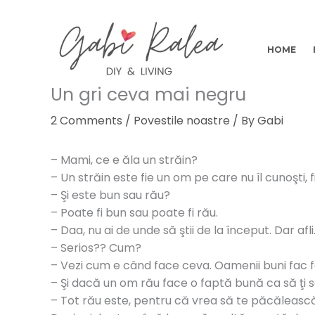
Skip
to
content
HOME
Un gri ceva mai negru
2 Comments
/
Povestile noastre
/ By
Gabi
– Mami, ce e ăla un străin?
– Un străin este fie un om pe care nu îl cunoşti, f
– Şi este bun sau rău?
– Poate fi bun sau poate fi rău.
– Daa, nu ai de unde să ştii de la început. Dar afli
– Serios?? Cum?
– Vezi cum e când face ceva. Oamenii buni fac f
– Şi dacă un om rău face o faptă bună ca să ţi 
– Tot rău este, pentru că vrea să te păcăleasc