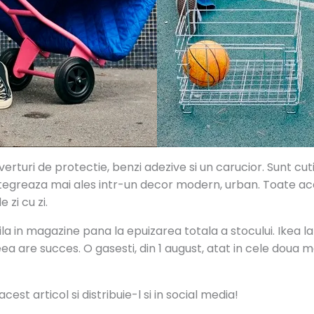
erturi de protectie, benzi adezive si un carucior. Sunt cutii 
integreaza mai ales intr-un decor modern, urban. Toate ac
 zi cu zi.
bila in magazine pana la epuizarea totala a stocului. Ikea l
eea are succes. O gasesti, din 1 august, atat in cele doua
est articol si distribuie-l si in social media!