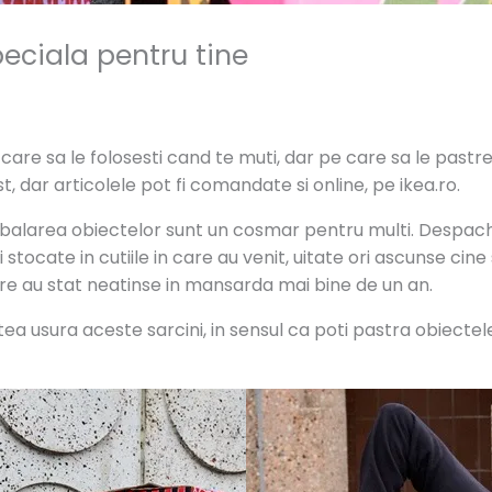
peciala pentru tine
care sa le folosesti cand te muti, dar pe care sa le pastrez
, dar articolele pot fi comandate si online, pe ikea.ro.
balarea obiectelor sunt un cosmar pentru multi. Despache
tocate in cutiile in care au venit, uitate ori ascunse cine
e au stat neatinse in mansarda mai bine de un an.
usura aceste sarcini, in sensul ca poti pastra obiectele la