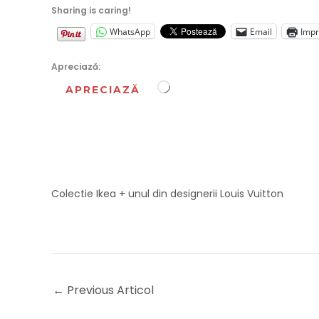
Sharing is caring!
WhatsApp
Email
Imp
Apreciază:
Încarc...
APRECIAZĂ
Colectie Ikea + unul din designerii Louis Vuitton
←
Previous Articol