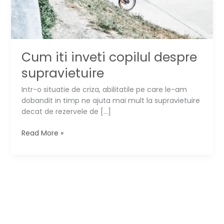
Cum iti inveti copilul despre
supravietuire
Intr-o situatie de criza, abilitatile pe care le-am
dobandit in timp ne ajuta mai mult la supravietuire
decat de rezervele de […]
Cum
Read More »
iti
inveti
copilul
despre
supravietuire