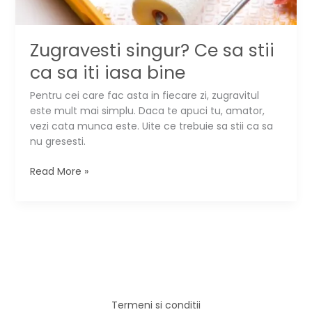
Zugravesti singur? Ce sa stii
ca sa iti iasa bine
Pentru cei care fac asta in fiecare zi, zugravitul
este mult mai simplu. Daca te apuci tu, amator,
vezi cata munca este. Uite ce trebuie sa stii ca sa
nu gresesti.
Zugravesti
Read More »
singur?
Ce
sa
stii
ca
sa
iti
iasa
Termeni si conditii
bine