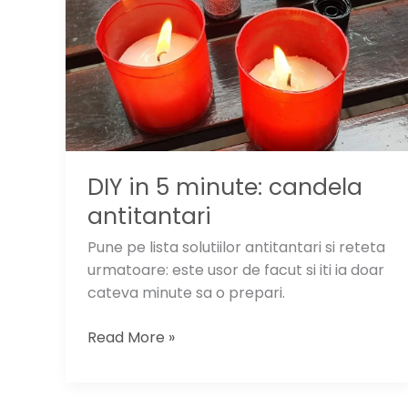
DIY in 5 minute: candela
antitantari
Pune pe lista solutiilor antitantari si reteta
urmatoare: este usor de facut si iti ia doar
cateva minute sa o prepari.
DIY
Read More »
in
5
minute: