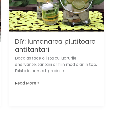
DIY: lumanarea plutitoare
antitantari
Daca as face o lista cu lucrurile
enervante, tantarii ar fi in mod clar in top.
Exista in comert produse
DIY:
Read More »
lumanarea
plutitoare
antitantari