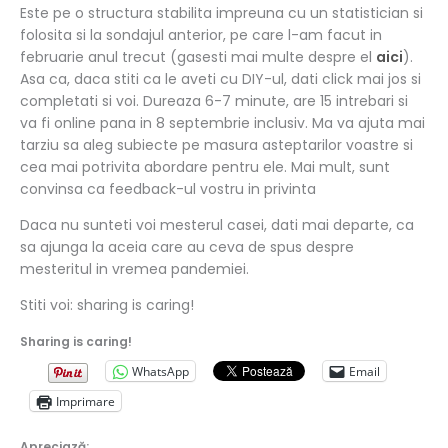
Este pe o structura stabilita impreuna cu un statistician si
folosita si la sondajul anterior, pe care l-am facut in
februarie anul trecut (gasesti mai multe despre el
aici
).
Asa ca, daca stiti ca le aveti cu DIY-ul, dati click mai jos si
completati si voi. Dureaza 6-7 minute, are 15 intrebari si
va fi online pana in 8 septembrie inclusiv. Ma va ajuta mai
tarziu sa aleg subiecte pe masura asteptarilor voastre si
cea mai potrivita abordare pentru ele. Mai mult, sunt
convinsa ca feedback-ul vostru in privinta
Daca nu sunteti voi mesterul casei, dati mai departe, ca
sa ajunga la aceia care au ceva de spus despre
mesteritul in vremea pandemiei.
Stiti voi: sharing is caring!
Sharing is caring!
WhatsApp
Email
Imprimare
Apreciază: