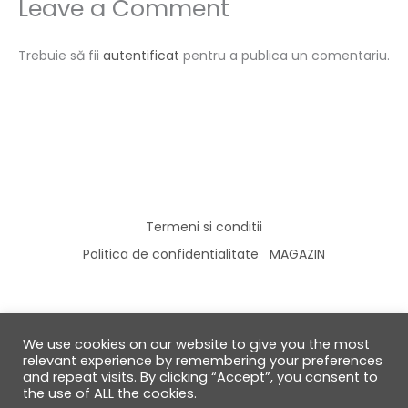
Leave a Comment
Trebuie să fii
autentificat
pentru a publica un comentariu.
Termeni si conditii
Politica de confidentialitate
MAGAZIN
We use cookies on our website to give you the most
© 2026 GabiRalea.ro | DIY & Living
relevant experience by remembering your preferences
and repeat visits. By clicking “Accept”, you consent to
the use of ALL the cookies.