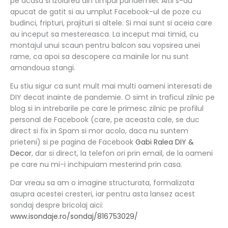
pe acasa si izolarea din timpul pandemiei. Altii s-au
apucat de gatit si au umplut Facebook-ul de poze cu
budinci, fripturi, prajituri si altele. Si mai sunt si aceia care
au inceput sa mestereasca. La inceput mai timid, cu
montajul unui scaun pentru balcon sau vopsirea unei
rame, ca apoi sa descopere ca mainile lor nu sunt
amandoua stangi.
Eu stiu sigur ca sunt mult mai multi oameni interesati de
DIY decat inainte de pandemie. O simt in traficul zilnic pe
blog si in intrebarile pe care le primesc zilnic pe profilul
personal de Facebook (care, pe aceasta cale, se duc
direct si fix in Spam si mor acolo, daca nu suntem
prieteni) si pe pagina de Facebook
Gabi Ralea DIY &
Decor
, dar si direct, la telefon ori prin email, de la oameni
pe care nu mi-i inchipuiam mesterind prin casa.
Dar vreau sa am o imagine structurata, formalizata
asupra acestei cresteri, iar pentru asta lansez acest
sondaj despre bricolaj aici:
www.isondaje.ro/sondaj/816753029/