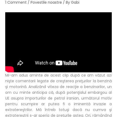
1 Comment
/
Povestile noastre
/ By
Gabi
Mi-am adus aminte de acest clip după ce am văzut azi
nişte comentarii legate de creşterea preţurilor la benzină
şi motorină. Analizând viteza de reacţie a benzinarilor, un
om cu minte anticipa că, după potenţialul embargou al
UE asupra importurilor de petrol iranian, următorul motiv
pentru scumpire ar putea fi o iminentă invazie a
extratereştrilor. Mă întreb totuşi dacă nu cumva şi
extratereştrii s-ar speria de preţurile astea. Ori, rămânând