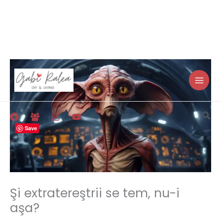
Skip
to
content
Sea
Save
Şi extratereştrii se tem, nu-i
aşa?