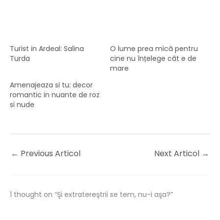
Turist in Ardeal: Salina
O lume prea mică pentru
Turda
cine nu înțelege cât e de
mare
Amenajeaza si tu: decor
romantic in nuante de roz
si nude
←
Previous Articol
Next Articol
→
1 thought on “Şi extratereştrii se tem, nu-i aşa?”