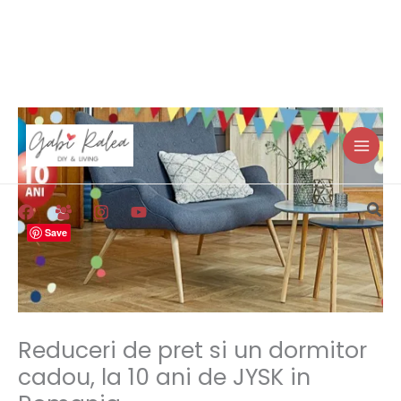
Skip
to
content
Sea
Save
Reduceri de pret si un dormitor
cadou, la 10 ani de JYSK in