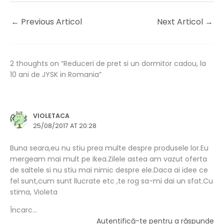
←
Previous Articol
Next Articol
→
2 thoughts on “Reduceri de pret si un dormitor cadou, la
10 ani de JYSK in Romania”
VIOLETACA
25/08/2017 AT 20:28
Buna seara,eu nu stiu prea multe despre produsele lor.Eu
mergeam mai mult pe Ikea.Zilele astea am vazut oferta
de saltele si nu stiu mai nimic despre ele.Daca ai idee ce
fel sunt,cum sunt llucrate etc ,te rog sa-mi dai un sfat.Cu
stima, Violeta
Încarc...
Autentifică-te pentru a răspunde