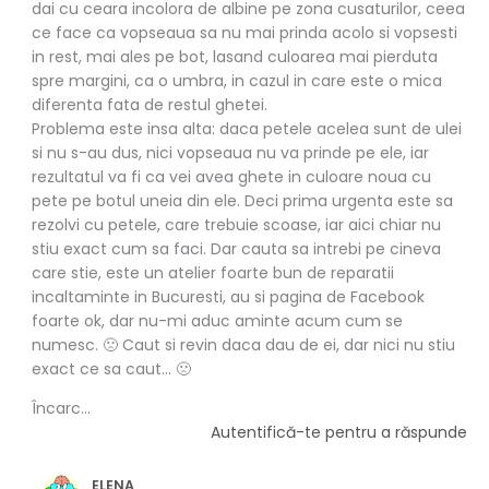
dai cu ceara incolora de albine pe zona cusaturilor, ceea
ce face ca vopseaua sa nu mai prinda acolo si vopsesti
in rest, mai ales pe bot, lasand culoarea mai pierduta
spre margini, ca o umbra, in cazul in care este o mica
diferenta fata de restul ghetei.
Problema este insa alta: daca petele acelea sunt de ulei
si nu s-au dus, nici vopseaua nu va prinde pe ele, iar
rezultatul va fi ca vei avea ghete in culoare noua cu
pete pe botul uneia din ele. Deci prima urgenta este sa
rezolvi cu petele, care trebuie scoase, iar aici chiar nu
stiu exact cum sa faci. Dar cauta sa intrebi pe cineva
care stie, este un atelier foarte bun de reparatii
incaltaminte in Bucuresti, au si pagina de Facebook
foarte ok, dar nu-mi aduc aminte acum cum se
numesc. 🙁 Caut si revin daca dau de ei, dar nici nu stiu
exact ce sa caut… 🙁
Încarc...
Autentifică-te pentru a răspunde
ELENA