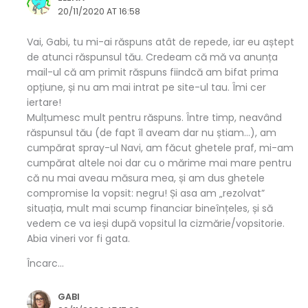
20/11/2020 AT 16:58
Vai, Gabi, tu mi-ai răspuns atât de repede, iar eu aștept
de atunci răspunsul tău. Credeam că mă va anunța
mail-ul că am primit răspuns fiindcă am bifat prima
opțiune, și nu am mai intrat pe site-ul tau. Îmi cer
iertare!
Mulțumesc mult pentru răspuns. Între timp, neavând
răspunsul tău (de fapt îl aveam dar nu știam…), am
cumpărat spray-ul Navi, am făcut ghetele praf, mi-am
cumpărat altele noi dar cu o mărime mai mare pentru
că nu mai aveau măsura mea, și am dus ghetele
compromise la vopsit: negru! Și asa am „rezolvat”
situația, mult mai scump financiar bineînțeles, și să
vedem ce va ieși după vopsitul la cizmărie/vopsitorie.
Abia vineri vor fi gata.
Încarc...
GABI