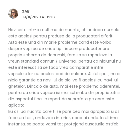
GABI
09/11/2020 AT 12:37
Navi este intr-o multime de nuante, chiar daca numele
este acelasi pentru produse de la producatori diferiti.
Asta este una din marile probleme cand este vorba
despre vopsea de orice tip: fiecare producator are
propria schema de denumiri, fara sa se raporteze la
vreun standard comun / universal, pentru ca niciunul nu
este interesat sa se faca vreo comparatie intre
vopselele lor cu acelasi cod de culoare. Altfel spus, nu ai
nicio garantie ca navi-ul de aici va fi acelasi cu navi-ul
ghetelor. Dincolo de asta, mai este problema aderentei,
pentru ca orice vopsea isi mai schimba din proprietati si
din aspectul final in raport de suprafata pe care este
aplicata.
Eu as lua nuanta care ti se pare cea mai apropiata si as
face un test, undeva in interior, daca ai unde. In ultima
instanta, se poate vopsi tot protejand cusaturile astfel: