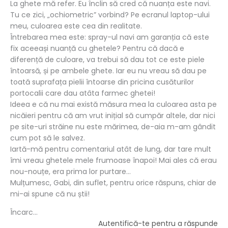
La ghete mă refer. Eu înclin să cred că nuanța este navi.
Tu ce zici, „ochiometric” vorbind? Pe ecranul laptop-ului
meu, culoarea este cea din realitate.
Întrebarea mea este: spray-ul navi am garanția că este
fix aceeași nuanță cu ghetele? Pentru că dacă e
diferență de culoare, va trebui să dau tot ce este piele
întoarsă, și pe ambele ghete. Iar eu nu vreau să dau pe
toată suprafața pielii întoarse din pricina cusăturilor
portocalii care dau atâta farmec ghetei!
Ideea e că nu mai există măsura mea la culoarea asta pe
nicăieri pentru că am vrut inițial să cumpăr altele, dar nici
pe site-uri străine nu este mărimea, de-aia m-am gândit
cum pot să le salvez.
Iartă-mă pentru comentariul atât de lung, dar tare mult
îmi vreau ghetele mele frumoase înapoi! Mai ales că erau
nou-nouțe, era prima lor purtare…
Mulțumesc, Gabi, din suflet, pentru orice răspuns, chiar de
mi-ai spune că nu știi!
Încarc...
Autentifică-te pentru a răspunde