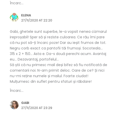
Încarc...
ELENA
27/11/2020 AT 22:20
Gabi, ghetele sunt superbe, le-a vopsit nenea cizmarul
ireproșabil! Sper să și reziste culoarea. Ce rău îmi pare
că nu pot să-ți încarc poze! Dar au ieșit frumos de tot.
Negru corb exact ca pantofii tăi frumoși. Socoteala…
315 x 2 + 150… Asta e. Da-s două perechi acum. Avantaj
eu… Dezavantaj, portofelul…
Să știi că nu primesc mail deși bifez să fiu notificată de
comentarii noi. N-am primit deloc. Oare de ce? Și nici
nu-mi reține numele și mailul. Foarte ciudat!
Mulțumesc din suflet pentru sfaturi și răbdare!
Încarc...
GABI
27/11/2020 AT 23:29