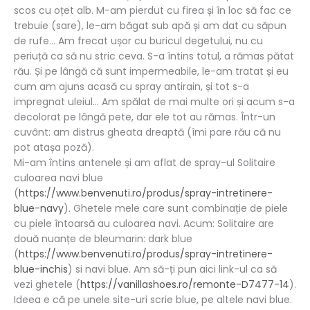
scos cu oțet alb. M-am pierdut cu firea și în loc să fac ce
trebuie (sare), le-am băgat sub apă și am dat cu săpun
de rufe… Am frecat ușor cu buricul degetului, nu cu
periuță ca să nu stric ceva. S-a întins totul, a rămas pătat
rău. Și pe lângă că sunt impermeabile, le-am tratat și eu
cum am ajuns acasă cu spray antirain, și tot s-a
impregnat uleiul… Am spălat de mai multe ori și acum s-a
decolorat pe lângă pete, dar ele tot au rămas. Într-un
cuvânt: am distrus gheata dreaptă (îmi pare rău că nu
pot atașa poză).
Mi-am întins antenele și am aflat de spray-ul Solitaire
culoarea navi blue
(
https://www.benvenuti.ro/produs/spray-intretinere-
blue-navy
). Ghetele mele care sunt combinație de piele
cu piele întoarsă au culoarea navi. Acum: Solitaire are
două nuanțe de bleumarin: dark blue
(
https://www.benvenuti.ro/produs/spray-intretinere-
blue-inchis
) si navi blue. Am să-ți pun aici link-ul ca să
vezi ghetele (
https://vanillashoes.ro/remonte-D7477-14
).
Ideea e că pe unele site-uri scrie blue, pe altele navi blue.