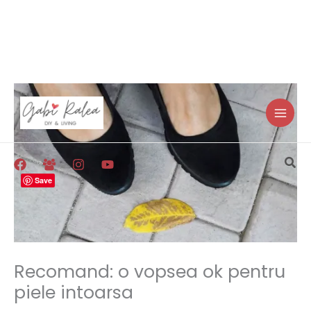
Skip
to
content
Sea
Save
Recomand: o vopsea ok pentru
piele intoarsa