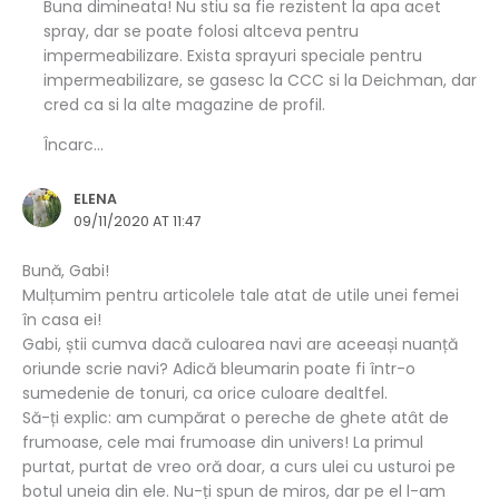
Buna dimineata! Nu stiu sa fie rezistent la apa acet
spray, dar se poate folosi altceva pentru
impermeabilizare. Exista sprayuri speciale pentru
impermeabilizare, se gasesc la CCC si la Deichman, dar
cred ca si la alte magazine de profil.
Încarc...
ELENA
09/11/2020 AT 11:47
Bună, Gabi!
Mulțumim pentru articolele tale atat de utile unei femei
în casa ei!
Gabi, știi cumva dacă culoarea navi are aceeași nuanță
oriunde scrie navi? Adică bleumarin poate fi într-o
sumedenie de tonuri, ca orice culoare dealtfel.
Să-ți explic: am cumpărat o pereche de ghete atât de
frumoase, cele mai frumoase din univers! La primul
purtat, purtat de vreo oră doar, a curs ulei cu usturoi pe
botul uneia din ele. Nu-ți spun de miros, dar pe el l-am