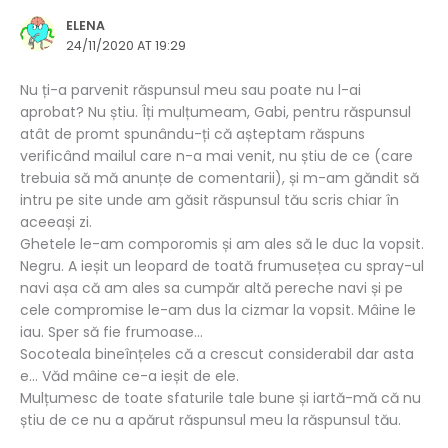
ELENA
24/11/2020 AT 19:29
Nu ți-a parvenit răspunsul meu sau poate nu l-ai
aprobat? Nu știu. Îți mulțumeam, Gabi, pentru răspunsul
atât de promt spunându-ți că așteptam răspuns
verificând mailul care n-a mai venit, nu știu de ce (care
trebuia să mă anunțe de comentarii), și m-am găndit să
intru pe site unde am găsit răspunsul tău scris chiar în
aceeași zi.
Ghetele le-am comporomis și am ales să le duc la vopsit.
Negru. A ieșit un leopard de toată frumusețea cu spray-ul
navi așa că am ales sa cumpăr altă pereche navi și pe
cele compromise le-am dus la cizmar la vopsit. Mâine le
iau. Sper să fie frumoase…
Socoteala bineînțeles că a crescut considerabil dar asta
e… Văd mâine ce-a ieșit de ele.
Mulțumesc de toate sfaturile tale bune și iartă-mă că nu
știu de ce nu a apărut răspunsul meu la răspunsul tău.