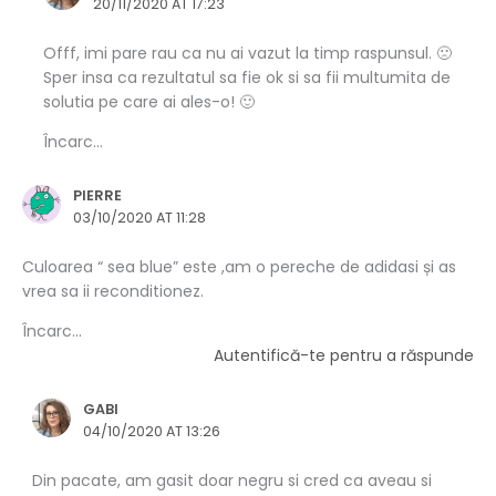
20/11/2020 AT 17:23
Offf, imi pare rau ca nu ai vazut la timp raspunsul. 🙁
Sper insa ca rezultatul sa fie ok si sa fii multumita de
solutia pe care ai ales-o! 🙂
Încarc...
PIERRE
03/10/2020 AT 11:28
Culoarea “ sea blue” este ,am o pereche de adidasi și as
vrea sa ii reconditionez.
Încarc...
Autentifică-te pentru a răspunde
GABI
04/10/2020 AT 13:26
Din pacate, am gasit doar negru si cred ca aveau si