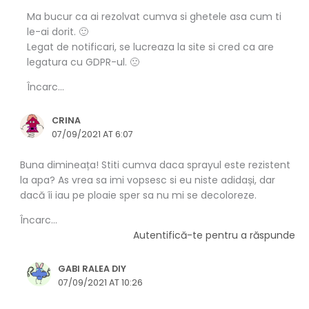
Ma bucur ca ai rezolvat cumva si ghetele asa cum ti
le-ai dorit. 🙂
Legat de notificari, se lucreaza la site si cred ca are
legatura cu GDPR-ul. 🙁
Încarc...
CRINA
07/09/2021 AT 6:07
Buna dimineața! Stiti cumva daca sprayul este rezistent
la apa? As vrea sa imi vopsesc si eu niste adidași, dar
dacă îi iau pe ploaie sper sa nu mi se decoloreze.
Încarc...
Autentifică-te pentru a răspunde
GABI RALEA DIY
07/09/2021 AT 10:26