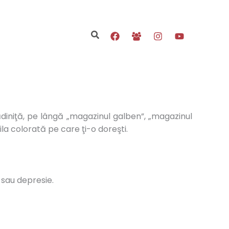
Search
rădiniţă, pe lângă „magazinul galben”, „magazinul
ila colorată pe care ţi-o doreşti.
 sau depresie.