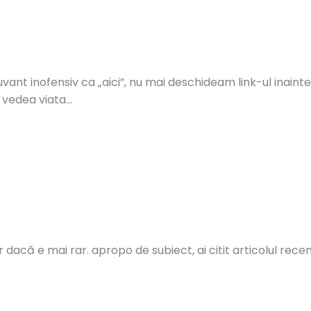
nt inofensiv ca „aici”, nu mai deschideam link-ul inainte 
e vedea viata…
ar dacă e mai rar. apropo de subiect, ai citit articolul re