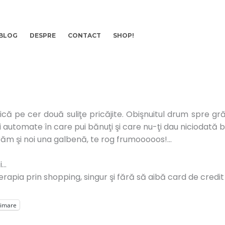
BLOG
DESPRE
CONTACT
SHOP!
dică pe cer două suliţe pricăjite. Obişnuitul drum spre g
ei automate în care pui bănuţi şi care nu-ţi dau niciodată b
ăm şi noi una galbenă, te rog frumooooos!…
i…
terapia prin shopping, singur şi fără să aibă card de credit
rimare