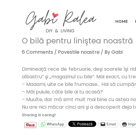
Skip
to
content
HOME
O bilă pentru liniştea noastră
6 Comments
/
Povestile noastre
/ By
Gabi
Dimineaţă rece de februarie, deşi soarele îşi ri
albastru” şi „magazinul cu bile”. Mai exact, cu tr
– Maaami, uite ce bile frumoase… Hai să cumpăr
– Măi puiule, câte bile ai tu acasă?
– Muulte, dar mă simt mult mai bine cu astea no
Nu are nici măcar cinci ani şi a descoperit deja 
Sharing is caring!
WhatsApp
Email
Imp