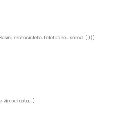
asini, motociclete, telefoane… samd. :))))
 virusul asta…:)