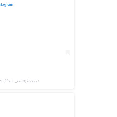
stagram
 ☀️ (@erin_sunnysideup)