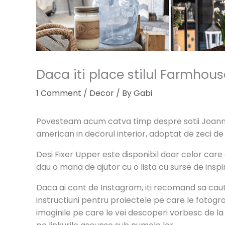
Daca iti place stilul Farmhouse
1 Comment
/
Decor
/ By
Gabi
Povesteam acum catva timp despre sotii Joanna si
american in decorul interior, adoptat de zeci de
Desi Fixer Upper este disponibil doar celor care au 
dau o mana de ajutor cu o lista cu surse de inspi
Daca ai cont de Instagram, iti recomand sa cauti c
instructiuni pentru proiectele pe care le fotogra
imaginile pe care le vei descoperi vorbesc de la s