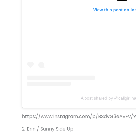
View this post on In
A post shared by @caligirlin
https://www.instagram.com/p/BSdvG3eAvFv/?t
2. Erin / Sunny Side Up