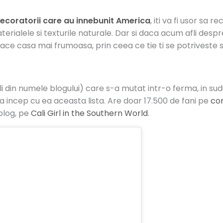
decoratorii care au innebunit America
, iti va fi usor sa 
erialele si texturile naturale. Dar si daca acum afli despre 
face casa mai frumoasa, prin ceea ce tie ti se potriveste si 
li din numele blogului) care s-a mutat intr-o ferma, in su
 incep cu ea aceasta lista. Are doar 17.500 de fani pe
con
 blog, pe
Cali Girl in the Southern World
.