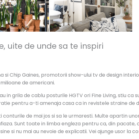
, uite de unde sa te inspiri
 Chip Gaines, promotorii show-ului tv de design interior F
 milioane de americani.
in grila de cablu posturile HGTV ori Fine Living, stiu ca sunt 
ratie pentru a-ti amenaja casa ca in revistele straine de de
onturile de mai jos si sa le urmaresti. Multe apartin unor 
fiaza. Sunt toate in limba engleza pentru ca, din pacate, 
ine si nu mai au nevoie de explicatii. Vei ajunge usor la con