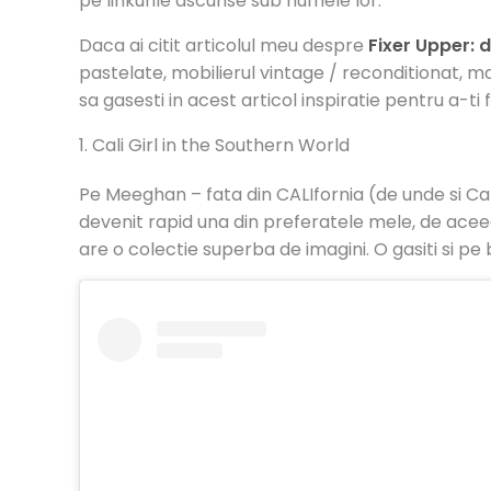
pe linkurile ascunse sub numele lor.
Daca ai citit articolul meu despre
Fixer Upper: 
pastelate, mobilierul vintage / reconditionat, mat
sa gasesti in acest articol inspiratie pentru a-ti 
1. Cali Girl in the Southern World
Pe Meeghan – fata din CALIfornia (de unde si Ca
devenit rapid una din preferatele mele, de aceea
are o colectie superba de imagini. O gasiti si pe