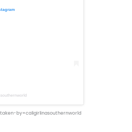
stagram
asouthernworld
aken-by=caligirlinasouthernworld