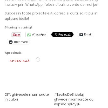
inclusiv prin WhatsApp, folosind bulina verde de mai jos!
Succes in toate proiectele iti doresc si curaj sa-ti pui in
aplicare ideile!
Sharing is caring!
WhatsApp
Email
Imprimare
Apreciază:
Încarc...
APRECIAZĂ
DIY: ghivecele marmorate
#LectiaDeBricolaj:
in culori
ghivece marmorate cu
vopsea spray ▶️