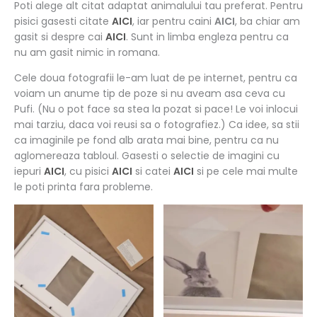
Poti alege alt citat adaptat animalului tau preferat. Pentru
pisici gasesti citate
AICI
, iar pentru caini
AICI
, ba chiar am
gasit si despre cai
AICI
. Sunt in limba engleza pentru ca
nu am gasit nimic in romana.
Cele doua fotografii le-am luat de pe internet, pentru ca
voiam un anume tip de poze si nu aveam asa ceva cu
Pufi. (Nu o pot face sa stea la pozat si pace! Le voi inlocui
mai tarziu, daca voi reusi sa o fotografiez.) Ca idee, sa stii
ca imaginile pe fond alb arata mai bine, pentru ca nu
aglomereaza tabloul. Gasesti o selectie de imagini cu
iepuri
AICI
, cu pisici
AICI
si catei
AICI
si pe cele mai multe
le poti printa fara probleme.