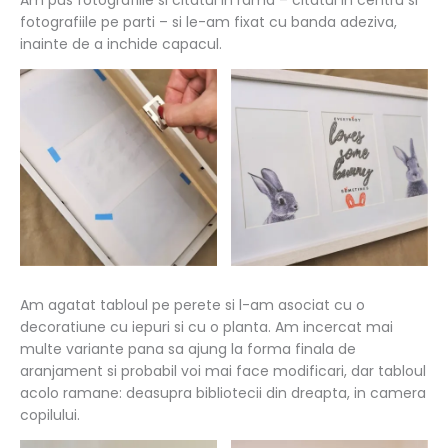
Am pus fotografiile si citatul in rama – citatul in centru si
fotografiile pe parti – si le-am fixat cu banda adeziva,
inainte de a inchide capacul.
Am agatat tabloul pe perete si l-am asociat cu o
decoratiune cu iepuri si cu o planta. Am incercat mai
multe variante pana sa ajung la forma finala de
aranjament si probabil voi mai face modificari, dar tabloul
acolo ramane: deasupra bibliotecii din dreapta, in camera
copilului.