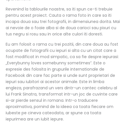
Revenind la tablourile noastre, sa iti spun ce-ti trebuie
pentru acest proiect. Cauta o rama foto in care sa iti
incapa doua sau trei fotografii, in dimensiunea dorita. Mai
ai nevoie de o foaie alba si de doua carioci sau pixuri cu
tus negru si rosu sau in orice alte culori iti doresti.
Eu am folosit o rama cu trei pozitii, din care doua au fost
ocupate de fotografii cu iepuri si alta cu un citat care a
fost modificat in mod simpatic, ca sa fie despre iepurasi:
„Everybunny loves somebunny sometimes”. Este o
expresie des folosita in grupurile internationale de
Facebook din care fac parte si unde sunt proprietari de
iepuri sau iubitori ai acestor animale. Este in limba
engleza, parafrazand un vers dintr-un cantec celebru al
lui Frank Sinatra, transformat intr-un joc de cuvinte care
si-ar pierde sensul in romana. Intr-o traducere
aproximativa, pornind de la ideea ca toata fiecare om
iubeste pe cineva cateodata, ar spune ca toata
iepurimea are un iubit iepure.