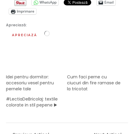
WhatsApp
Email
Imprimare
Apreciază:
Încarc...
APRECIAZĂ
Idei pentru dormitor:
Cum faci perne cu
accesoriu vesel pentru
ciucuri din fire ramase de
pernele tale
la tricotat
#LectiaDeBricolaj: textile
colorate in stil pepene ▶️