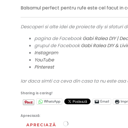
Balsamul perfect pentru rufe este cel facut in 
Descoperi si alte idei de proiecte diy si sfat
pagina de Facebook
Gabi Ralea DIY | Deco
grupul de Facebook
Gabi Ralea DIY & Liv
Instagram
YouTube
Pinterest
Iar daca simti ca ceva din casa ta nu este asa 
Sharing is caring!
WhatsApp
Email
Imp
Apreciază:
Încarc...
APRECIAZĂ