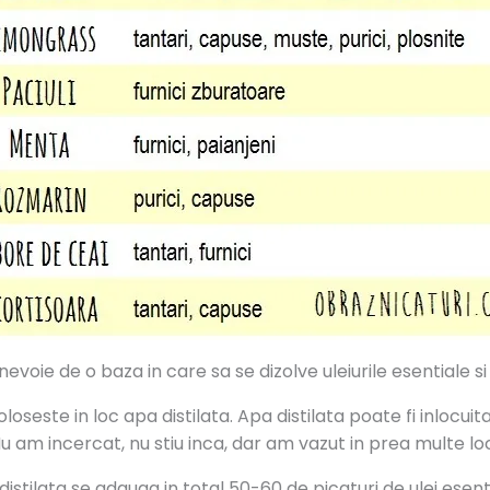
nevoie de o baza in care sa se dizolve uleiurile esentiale si
 foloseste in loc apa distilata. Apa distilata poate fi inlo
u am incercat, nu stiu inca, dar am vazut in prea multe loc
pa distilata se adauga in total 50-60 de picaturi de ulei es