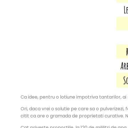
Ca idee, pentru o lotiune impotriva tantarilor, ai 
Ori, daca vrei o solutie pe care sa o pulverizezi,
citit ca are o gramada de proprietati curative. N
Cat priveste proportiile, la 120 de mililitri de a