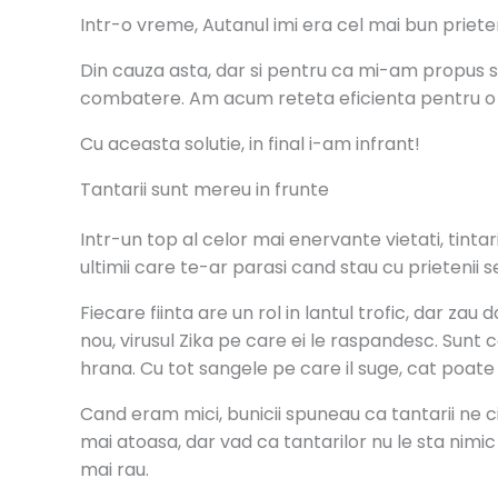
Intr-o vreme, Autanul imi era cel mai bun priet
Din cauza asta, dar si pentru ca mi-am propus s
combatere. Am acum reteta eficienta pentru o so
Cu aceasta solutie, in final i-am infrant!
Tantarii sunt mereu in frunte
Intr-un top al celor mai enervante vietati, tintar
ultimii care te-ar parasi cand stau cu prietenii s
Fiecare fiinta are un rol in lantul trofic, dar za
nou, virusul Zika pe care ei le raspandesc. Sunt c
hrana. Cu tot sangele pe care il suge, cat poate
Cand eram mici, bunicii spuneau ca tantarii ne
mai atoasa, dar vad ca tantarilor nu le sta nim
mai rau.