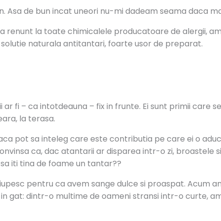
en. Asa de bun incat uneori nu-mi dadeam seama daca mai 
a renunt la toate chimicalele producatoare de alergii, a
lutie naturala antitantari, foarte usor de preparat.
ii ar fi – ca intotdeauna – fix in frunte. Ei sunt primii car
eara, la terasa.
u daca pot sa inteleg care este contributia pe care ei o aduc
onvinsa ca, dac atantarii ar disparea intr-o zi, broastele s
 sa iti tina de foame un tantar??
 ciupesc pentru ca avem sange dulce si proaspat. Acum am
ic in gat: dintr-o multime de oameni stransi intr-o curte