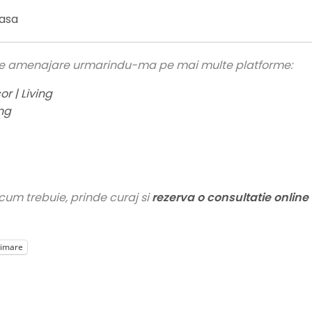
casa
uri de amenajare urmarindu-ma pe mai multe platforme:
r | Living
ing
cum trebuie, prinde curaj si
rezerva o consultatie online 
rimare