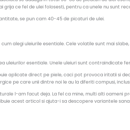
 ai grija ce fel de ulei folosesti, pentru ca unele nu sunt r
cantitate, se pun cam 40-45 de picaturi de ulei.
um alegi uleiurile esentiale. Cele volatile sunt mai slabe, 
ea uleiurilor esentiale. Unele uleiuri sunt contraindicate fem
ie aplicate direct pe piele, caci pot provoca iritatii si de
rgice pe care unii dintre noi le au la diferiti compusi, inclusi
turale l-am facut deja. La fel ca mine, multi alti oameni 
ribuie acest articol si ajuta-i sa descopere variantele san