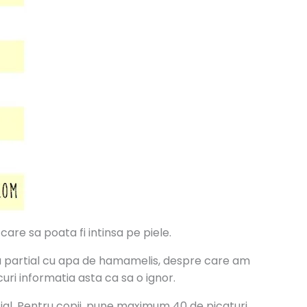
 care sa poata fi intinsa pe piele.
cuita partial cu apa de hamamelis, despre care am
uri informatia asta ca sa o ignor.
ential. Pentru copii, pune maximum 40 de picaturi