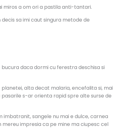
miros a om ori a pastila anti-tantari.
m decis sa imi caut singura metode de
e se bucura daca dormi cu ferestra deschisa si
 planetei, alta decat malaria, encefalita si, mai
i pasarile s-ar orienta rapid spre alte surse de
 imbatranit, sangele nu mai e dulce, carnea
, am mereu impresia ca pe mine ma ciupesc cel