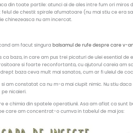
ca din toate partile: atunci ai de ales intre fum ori miros 
 felul de chestii: spirale afumatoare (nu mai stiu ce era s
fie chinezeasca nu am incercat.
 cand am facut singura
balsamul de rufe despre care v-am
ca baza, in care am pus trei picaturi de ulei esential de euc
itoare si foarte reconfortanta, cu ajutorul careia am s
i drept baza ceva mult mai sanatos, cum ar fi uleiul de coco
e si am constatat ca nu m-a mai ciupit nimic. Nu stiu dac
pe nicaieri.
e chimia din spatele operatiunii. Asa am aflat ca sunt bune
pe care am concentrat-o cumva in tabelul de mai jos: