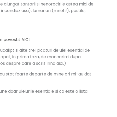
de alungat tantarii si nenorocirile astea mici de
a incendiez asa), lumanari (mnoh!), pastile,
 povestit AICI
.
alipt si alte trei picaturi de ulei esential de
capat, in prima faza, de mancarimi dupa
s despre care a scris Irina aici.)
a au stat foarte departe de mine ori mi-au dat
 doar uleiurile esentiale si ca este o lista