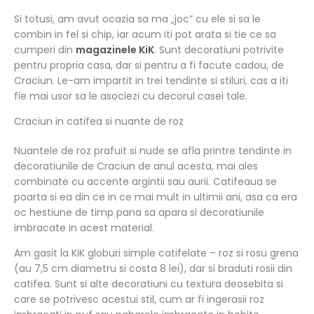
Si totusi, am avut ocazia sa ma „joc” cu ele si sa le
combin in fel si chip, iar acum iti pot arata si tie ce sa
cumperi din
magazinele KiK
. Sunt decoratiuni potrivite
pentru propria casa, dar si pentru a fi facute cadou, de
Craciun. Le-am impartit in trei tendinte si stiluri, cas a iti
fie mai usor sa le asociezi cu decorul casei tale.
Craciun in catifea si nuante de roz
Nuantele de roz prafuit si nude se afla printre tendinte in
decoratiunile de Craciun de anul acesta, mai ales
combinate cu accente argintii sau aurii. Catifeaua se
poarta si ea din ce in ce mai mult in ultimii ani, asa ca era
oc hestiune de timp pana sa apara si decoratiunile
imbracate in acest material.
Am gasit la KiK globuri simple catifelate – roz si rosu grena
(au 7,5 cm diametru si costa 8 lei), dar si braduti rosii din
catifea. Sunt si alte decoratiuni cu textura deosebita si
care se potrivesc acestui stil, cum ar fi ingerasii roz