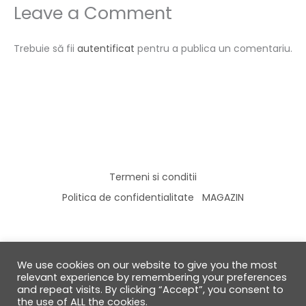
Leave a Comment
Trebuie să fii
autentificat
pentru a publica un comentariu.
Termeni si conditii
Politica de confidentialitate
MAGAZIN
We use cookies on our website to give you the most
© 2026 GabiRalea.ro | DIY & Living
relevant experience by remembering your preferences
and repeat visits. By clicking “Accept”, you consent to
the use of ALL the cookies.