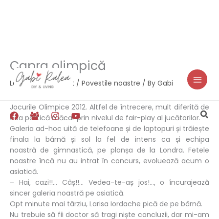
Capra olimpică
Skip
to
Leave a Comment
/
Povestile noastre
/ By
Gabi
content
Jocurile Olimpice 2012. Altfel de întrecere, mult diferită de
Sea
cea politică măcar prin nivelul de fair-play al jucătorilor.
Galeria ad-hoc uită de telefoane și de laptopuri și trăiește
finala la bârnă și sol la fel de intens ca și echipa
noastră de gimnastică, pe planșa de la Londra. Fetele
noastre încă nu au intrat în concurs, evoluează acum o
asiatică.
– Hai, cazi!!… Câș!!… Vedea-te-aș jos!…, o încurajează
sincer galeria noastră pe asiatică.
Opt minute mai târziu, Larisa Iordache pică de pe bârnă.
Nu trebuie să fii doctor să tragi niște concluzii, dar mi-am