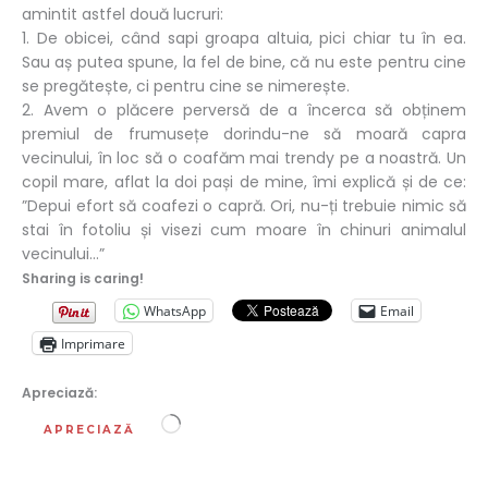
amintit astfel două lucruri:
1. De obicei, când sapi groapa altuia, pici chiar tu în ea.
Sau aș putea spune, la fel de bine, că nu este pentru cine
se pregătește, ci pentru cine se nimerește.
2. Avem o plăcere perversă de a încerca să obținem
premiul de frumusețe dorindu-ne să moară capra
vecinului, în loc să o coafăm mai trendy pe a noastră. Un
copil mare, aflat la doi pași de mine, îmi explică și de ce:
”Depui efort să coafezi o capră. Ori, nu-ți trebuie nimic să
stai în fotoliu și visezi cum moare în chinuri animalul
vecinului…”
Sharing is caring!
WhatsApp
Email
Imprimare
Apreciază:
Încarc...
APRECIAZĂ