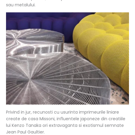
sau metalului.
Privind in jur, recunosti cu usurinta imprimeurile liniare
create de casa Missoni, influentele japoneze din creatiile
lui Kenzo Tanaka ori extravaganta si exotismul semnate
Jean Paul Gaultier.