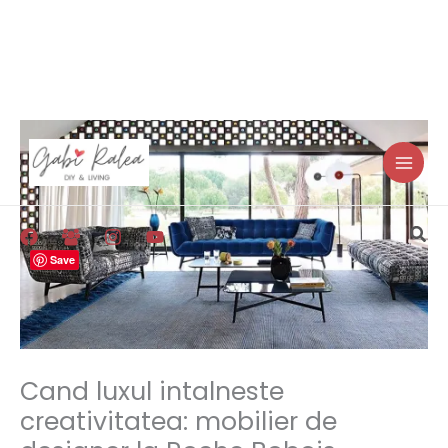
Skip
to
content
Sea
Save
Cand luxul intalneste
creativitatea: mobilier de