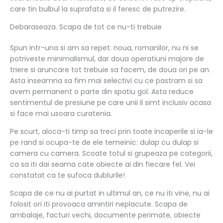
care tin bulbul la suprafata si il feresc de putrezire.
Debaraseaza. Scapa de tot ce nu-ti trebuie
Spun intr-una si am sa repet: noua, romanilor, nu ni se
potriveste minimalismul, dar doua operatiuni majore de
triere si aruncare tot trebuie sa facem, de doua ori pe an.
Asta inseamna sa fim mai selectivi cu ce pastram si sa
avem permanent o parte din spatiu gol. Asta reduce
sentimentul de presiune pe care unii il simt inclusiv acasa
si face mai usoara curatenia.
Pe scurt, aloca-ti timp sa treci prin toate incaperile si ia-le
pe rand si ocupa-te de ele temeinic: dulap cu dulap si
camera cu camera. Scoate totul si grupeaza pe categorii,
ca sa iti dai seama cate obiecte ai din fiecare fel. Vei
constatat ca te sufoca dublurile!
Scapa de ce nu ai purtat in ultimul an, ce nu iti vine, nu ai
folosit ori iti provoaca amintiri neplacute. Scapa de
ambalaje, facturi vechi, documente perimate, obiecte