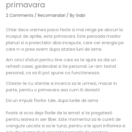
primavara
2 Comments
/
Recomandari
/ By
Gabi
Chiar daca vremea joaca feste si mai ninge pe alocuri la
inceput de aprilie, este primavara. Este perioada marilor
planuri si a proiectelor abia incepute, care cer energia pe
care n-o prea avem dupa atatea luni de iarna.
Am cinci sfaturi pentru tine care sa te ajute sa dai un
refresh casei, garderobei si tie personal. Le-am testat
personal, ca sa iti pot spune ca functioneaza.
Citeste-le cu atentie si incerca sa le urmezi, macar in
parte, pentru o primavara asa cum iti doresti!
Da un impuls florilor tale, dupa lunile de iarna
Poate ai scos deja florile de la iernat si te pregatesti
pentru iesirea in aer liber. Este momentul sa le cureti de
crengute uscate si sa le tunzi, pentru a le spori inflorirea si