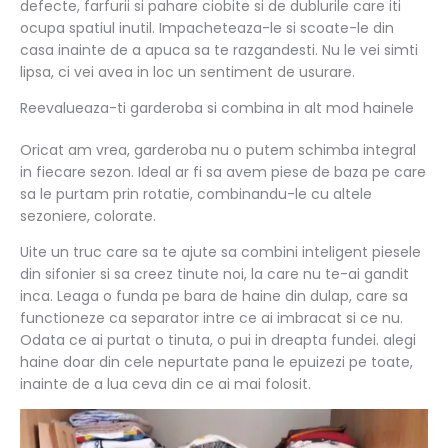
defecte, farfurii si pahare ciobite si de dublurile care iti
ocupa spatiul inutil. Impacheteaza-le si scoate-le din
casa inainte de a apuca sa te razgandesti. Nu le vei simti
lipsa, ci vei avea in loc un sentiment de usurare.
Reevalueaza-ti garderoba si combina in alt mod hainele
Oricat am vrea, garderoba nu o putem schimba integral
in fiecare sezon. Ideal ar fi sa avem piese de baza pe care
sa le purtam prin rotatie, combinandu-le cu altele
sezoniere, colorate.
Uite un truc care sa te ajute sa combini inteligent piesele
din sifonier si sa creez tinute noi, la care nu te-ai gandit
inca. Leaga o funda pe bara de haine din dulap, care sa
functioneze ca separator intre ce ai imbracat si ce nu.
Odata ce ai purtat o tinuta, o pui in dreapta fundei. alegi
haine doar din cele nepurtate pana le epuizezi pe toate,
inainte de a lua ceva din ce ai mai folosit.