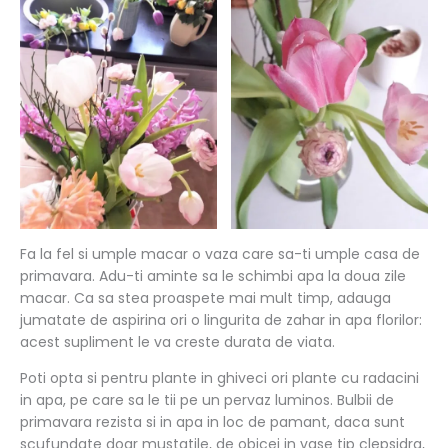
Fa la fel si umple macar o vaza care sa-ti umple casa de
primavara. Adu-ti aminte sa le schimbi apa la doua zile
macar. Ca sa stea proaspete mai mult timp, adauga
jumatate de aspirina ori o lingurita de zahar in apa florilor:
acest supliment le va creste durata de viata.
Poti opta si pentru plante in ghiveci ori plante cu radacini
in apa, pe care sa le tii pe un pervaz luminos. Bulbii de
primavara rezista si in apa in loc de pamant, daca sunt
scufundate doar mustatile, de obicei in vase tip clepsidra,