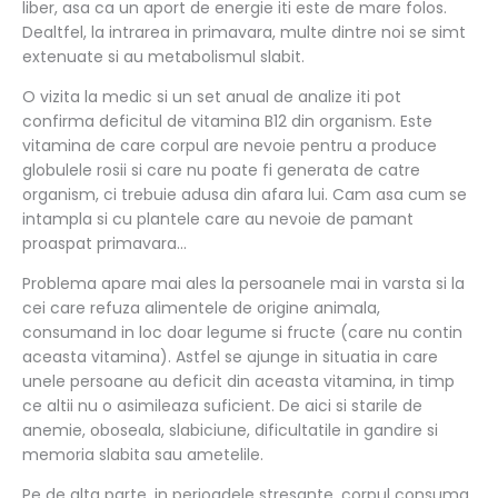
liber, asa ca un aport de energie iti este de mare folos.
Dealtfel, la intrarea in primavara, multe dintre noi se simt
extenuate si au metabolismul slabit.
O vizita la medic si un set anual de analize iti pot
confirma deficitul de vitamina B12 din organism. Este
vitamina de care corpul are nevoie pentru a produce
globulele rosii si care nu poate fi generata de catre
organism, ci trebuie adusa din afara lui. Cam asa cum se
intampla si cu plantele care au nevoie de pamant
proaspat primavara…
Problema apare mai ales la persoanele mai in varsta si la
cei care refuza alimentele de origine animala,
consumand in loc doar legume si fructe (care nu contin
aceasta vitamina). Astfel se ajunge in situatia in care
unele persoane au deficit din aceasta vitamina, in timp
ce altii nu o asimileaza suficient. De aici si starile de
anemie, oboseala, slabiciune, dificultatile in gandire si
memoria slabita sau ametelile.
Pe de alta parte, in perioadele stresante, corpul consuma