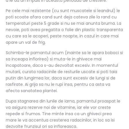
a le da un impuls in aceasta perioada de crestere.
Pe cele mai rezistente (cu sunt muscatele si leandrul) le
poti scoate afara cand sunt deja cateva zile la rand cu
temperaturi peste 5 grade si nu se mai anunta bruma. La
nevoie, poti avea pregatita o folie din plastic transparenta
cu care sa le acoperi, peste noapte, in cazul in care mai
apare un val de frig.
Schimba-le pamantul acum (inainte sa le apara boboci si
sa inceapa inflorirea) si muta-le in ghivece mai
incapatoare, daca s-au dezvoltat excesiv. In momentul
mutarii, curata radacinile de resturile uscate si poti taia
putin din lungimea lor, daca sunt excesiv de lungi si de
rasfirate. Ai grija sa nu le rupi insa, pentru ca asta va
afecta sanatatea plantei.
Dupa stagnarea din lunile de iarna, pamantul proaspat le
va asigura rezerve noi de vitamine, iar ele vor creste
repede si frumos. Tine minte insa ca un ghiveci prea
mare le va accentua cresterea radacinilor, in loc sa isi
dezvolte frunzisul ori sa infloreasca.