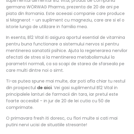
suplimentul alimentar B12 Vital, produs de compania
germana WÖRWAG Pharma, prezenta de 20 de ani pe
piata din Romania. Este aceeasi companie care produce
si Magnerot – un supliment cu magneziu, care are si el o
istorie lunga de utilizare in familia mea.
In esenta, B12 Vital iti asigura aportul esential de vitamina
pentru buna functionare a sistemului nervos si pentru
mentinerea sanatatii psihice. Ajuta la regenerarea nervilor
afectati de stres si la mentinerea metabolismului la
parametri normali, ca sa scapi de starea de sfarseala pe
care multi dintre noi o simt.
Ti-as putea spune mai multe, dar poti afla chiar tu restul
din prospectul
de aici
. Vei gasi suplimentul B12 Vital in
principalele lanturi de farmacii din tara, iar pretul este
foarte accesibil – in jur de 20 de lei cutia cu 50 de
comprimate.
O primavara fresh iti doresc, cu flori multe si cati mai
putini nervi ucisi de situatiile stresante!