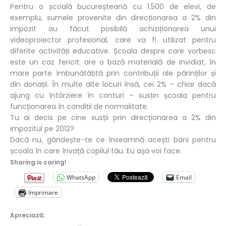
Pentru o școală bucureșteană cu 1.500 de elevi, de
exemplu, sumele provenite din direcționarea a 2% din
impozit au făcut posibilă achiziționarea unui
videoproiector profesional, care va fi utilizat pentru
diferite activități educative. Școala despre care vorbesc
este un caz fericit: are o bază materială de invidiat, în
mare parte îmbunătățită prin contribuții ale părinților și
din donații. În multe alte locuri însă, cei 2% – chiar dacă
ajung cu întârziere în conturi – susțin școala pentru
funcționarea în condiții de normalitate.
Tu ai decis pe cine susții prin direcționarea a 2% din
impozitul pe 2012?
Dacă nu, gândește-te ce înseamnă acești bani pentru
școala în care învață copilul tău. Eu așa voi face.
Sharing is caring!
WhatsApp
Email
Imprimare
Apreciază: