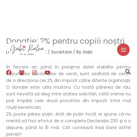
Donatie: 2% pentru copiii noștri
Skip
to
Leave a Comment
/
Societate
/ By
Gabi
content
În fiecare an, până în preajma datei stabilite pentru
Sea
depunerea declarațiilor de venit, sunt asaltată de cereri
de a direcționa cei 2% din impozit către diferite organizații.
O donație este utila multora. Cu toată părerea de rău,
sunt nevoită să aleg între atâtea solicitări, câtă vreme nu
poți împărți cele două procente din impozit între mai
mulți beneficiari.
2% poate părea puțin. Atât de puțin încât ai spune că nu
merită să faci efortul de a completa Declarația 230 și a o
depune, până la 15 mai. Cât contează însă banii astfel
primiți?