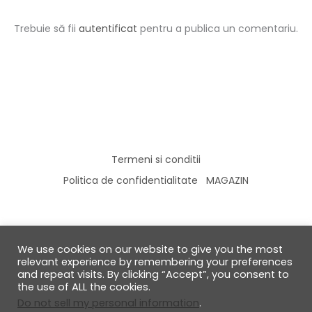
Trebuie să fii
autentificat
pentru a publica un comentariu.
Termeni si conditii
Politica de confidentialitate
MAGAZIN
We use cookies on our website to give you the most
© 2026 GabiRalea.ro | DIY & Living
relevant experience by remembering your preferences
and repeat visits. By clicking “Accept”, you consent to
the use of ALL the cookies.
Do not sell my personal information
.