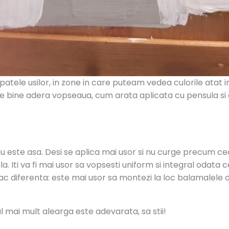
tele usilor, in zone in care puteam vedea culorile atat in 
e bine adera vopseaua, cum arata aplicata cu pensula si c
r nu este asa. Desi se aplica mai usor si nu curge precum 
Iti va fi mai usor sa vopsesti uniform si integral odata ce 
fac diferenta: este mai usor sa montezi la loc balamalele de
mai mult alearga este adevarata, sa stii!