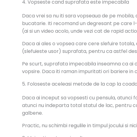
4. Vopseste cand suprafata este impecabila
Daca vrei sa nu iti sara vopseaua de pe mobila,
bucatarie. Iti recomand un degresant pe care l-
(ai si un video acolo, unde vezi cat de rapid acti
Daca ai ales o vopsea care cere slefuire totala,
(slefuieste usor) suprafata, pentru ca astfel desc
Pe scurt, suprafata impecabila inseamna ca ai deg
vopsire. Daca iti raman impuritati ori bariere in 
5. Foloseste aceleasi metode de la cap la coad
Daca ai inceput sa vopsesti cu pensula, atunci fo
atunci nu indeparta total statul de lac, pentru 
galbene.
Practic, nu schimbi regulile in timpul jocului si nic