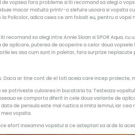
l de vopsea fara probleme si iti recomand sa alegi o vopsea
trebuie macar matuita printr-o slefuire usoara si vopsita 
a Policolor, adica ceea ce am folosit eu, pentru a vopsi m
e. Iti recomand sa alegi intre Annie Sloan si SPOR Aqua, cu
a de aplicare, puterea de acoperire a celor doua vopsele 
lorile ies asa cum sunt in paletar, fara surprize neplacute
Daca ar tine cont de el toti aceia care incep proiecte, mul
 potriveste culoarea in bucataria ta. Testeaza vopsitul cu
pseaua se comporta diferit in cele doua variante de aplicar
ata de pensula este mai rustica si imita lemnul, iar cea
 mea vopsita.
 ce efort inseamna vopsitul si ce asteptari sa ai de la aces