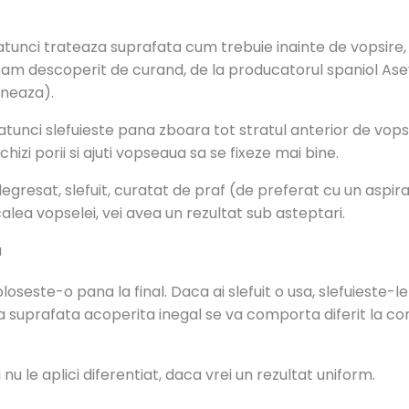
 atunci trateaza suprafata cum trebuie inainte de vopsire
am descoperit de curand, de la producatorul spaniol Asev
oneaza).
 atunci slefuieste pana zboara tot stratul anterior de vo
hizi porii si ajuti vopseaua sa se fixeze mai bine.
resat, slefuit, curatat de praf (de preferat cu un aspirato
calea vopselei, vei avea un rezultat sub asteptari.
a
loseste-o pana la final. Daca ai slefuit o usa, slefuieste-l
ca suprafata acoperita inegal se va comporta diferit la co
i nu le aplici diferentiat, daca vrei un rezultat uniform.