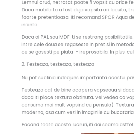
Lemnul crud, netratat poate fi vopsit cu orice fe
Daca mobila ta a fost deja vopsita ori lacuita, 
foarte pretentioasa. Iti recomand SPOR Aqua de l
inainte.
Daca ai PAL sau MDF, ti se restrang posibilitatil
intre cele doua se regaseste in pret si in metod
ce se gasesti pe piata – ireprosabila. In plus, cu
2. Testeaza, testeaza, testeaza
Nu pot sublinia indeajuns importanta acestui pas. 
Testeaza cat de bine acopera vopseaua si daca se
daca iti place textura obtinuta. Vei vedea ca vo
consuma mai mult vopsind cu pensula). Textura d
moderna, asa cum vezi in imaginile cu bucataria
Facand toate aceste lucruri, iti dai seama astfel