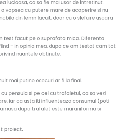
 lucioasa, ca sa fie mai usor de intretinut.
cu o vopsea cu putere mare de acoperire si nu
obila din lemn lacuit, doar cu o slefuire usoara
 un test facut pe o suprafata mica. Diferenta
fiind – in opinia mea, dupa ce am testat cam tot
 privind nuantele obtinute.
t mai putine esecuri ar fi la final.
 pensula si pe cel cu trafaletul, ca sa vezi
e, iar ca asta iti influenteaza consumul (poti
 ramasa dupa trafalet este mai uniforma si
t proiect.