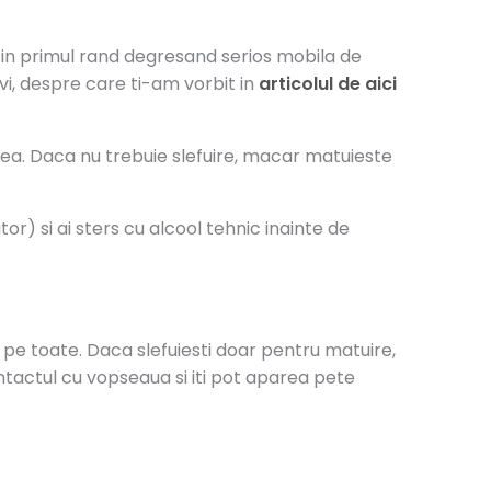
, in primul rand degresand serios mobila de
i, despre care ti-am vorbit in
articolul de aici
psea. Daca nu trebuie slefuire, macar matuieste
r) si ai sters cu alcool tehnic inainte de
e pe toate. Daca slefuiesti doar pentru matuire,
ntactul cu vopseaua si iti pot aparea pete