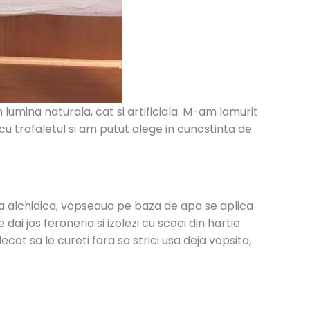
lumina naturala, cat si artificiala. M-am lamurit
u trafaletul si am putut alege in cunostinta de
cea alchidica, vopseaua pe baza de apa se aplica
dai jos feroneria si izolezi cu scoci din hartie
cat sa le cureti fara sa strici usa deja vopsita,