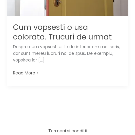
Cum vopsesti o usa
colorata. Trucuri de urmat
Despre cum vopsesti usile de interior am mai scris,
dar sunt mereu lucruri noi de spus. De exemplu,
vopsirea lor […]
Cum
Read More »
vopsesti
o
usa
colorata.
Trucuri
de
urmat
Termeni si conditii