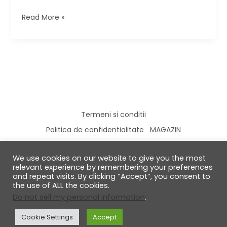
7
Read More »
idei
de
decor
prin
care
sa
aduci
primavara
Termeni si conditii
in
casa
Politica de confidentialitate
MAGAZIN
We use cookies on our website to give you the most
relevant experience by remembering your preferences
and repeat visits. By clicking “Accept”, you consent to
the use of ALL the cookies.
© 2026 GabiRalea.ro | DIY & Living
Do not sell my personal information
.
Cookie Settings
Accept