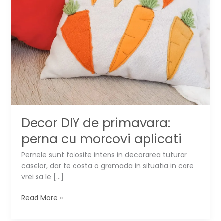
Decor DIY de primavara:
perna cu morcovi aplicati
Pernele sunt folosite intens in decorarea tuturor
caselor, dar te costa o gramada in situatia in care
vrei sa le […]
Decor
Read More »
DIY
de