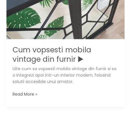
Cum vopsesti mobila
vintage din furnir ▶️
Uite cum sa vopsesti mobila vintage din furnir si sa
o integrezi apoi intr-un interior modern, folosind
solutii accesibile unui amator.
Cum
Read More »
vopsesti
mobila
vintage
din
furnir