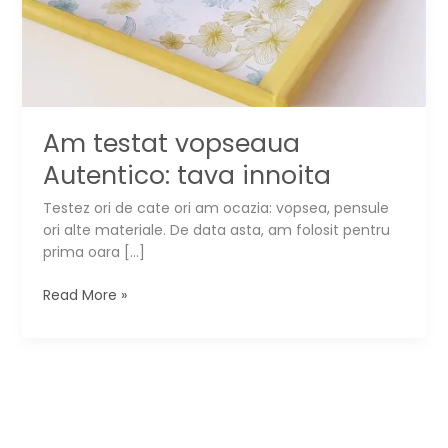
Am testat vopseaua
Autentico: tava innoita
Testez ori de cate ori am ocazia: vopsea, pensule
ori alte materiale. De data asta, am folosit pentru
prima oara […]
Am
Read More »
testat
vopseaua
Autentico:
tava
innoita